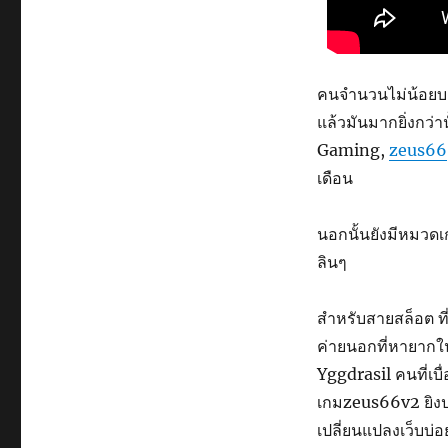
คนจำนวนไม่น้อยบาง
แล้วมันมากยิ่งกว่
Gaming,
zeus66
เดือน
นอกนั้นยังมีหมวดเ
ลินๆ
สำหรับสายสล็อต ที่น
ค่ายนอกที่หายากใ
Yggdrasil คนที่เบ
เกมzeus66v2 ยิงปล
เปลี่ยนแปลงเว็บบ่อ