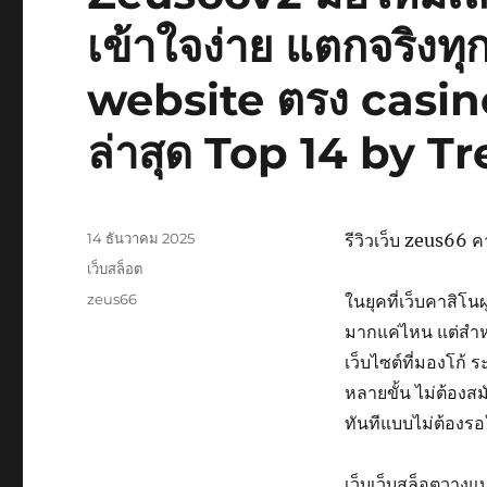
เข้าใจง่าย แตกจริงทุ
website ตรง casino
ล่าสุด Top 14 by Tr
เขียน
14 ธันวาคม 2025
รีวิวเว็บ zeus66 
เมื่อ
หมวด
เว็บสล็อต
หมู่
ป้าย
zeus66
ในยุคที่เว็บคาสิโนผ
กำกับ
มากแค่ไหน แต่สำหร
เว็บไซต์ที่มองโก้ 
หลายขั้น ไม่ต้องสม
ทันทีแบบไม่ต้องรอ
เว็บเว็บสล็อตวางแ