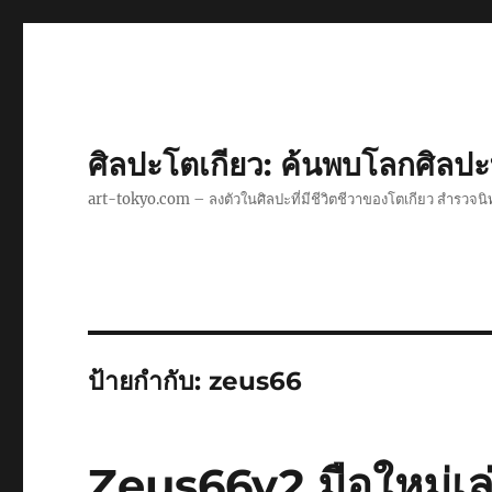
ศิลปะโตเกียว: ค้นพบโลกศิลปะ
art-tokyo.com – ลงตัวในศิลปะที่มีชีวิตชีวาของโตเกียว สำรวจนิ
ป้ายกำกับ:
zeus66
Zeus66v2 มือใหม่เล่น