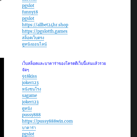
pgslot
funny18
pgslot
https://allbet24hr.shop
https://pgslotth.games
สล็อตเว็บตรง
ดูหนังออนไลน์
เว็บสล็อตและบาคาร่าของโครตดีเว็บนี้เล่นแล้วรวย
จัดๆ
918kiss
joker123
หนังชนโรง
sagame
joker123
ดูหนัง
pussy888
https://pussy888win.com
บาคาร่า
pgslot