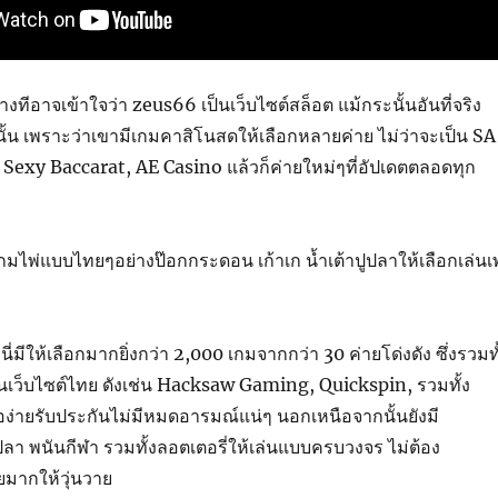
ทีอาจเข้าใจว่า zeus66 เป็นเว็บไซต์สล็อต แม้กระนั้นอันที่จริง
านั้น เพราะว่าเขามีเกมคาสิโนสดให้เลือกหลายค่าย ไม่ว่าจะเป็น SA
Sexy Baccarat, AE Casino แล้วก็ค่ายใหม่ๆที่อัปเดตตลอดทุก
กมไพ่แบบไทยๆอย่างป๊อกกระดอน เก้าเก น้ำเต้าปูปลาให้เลือกเล่นเ
ี่มีให้เลือกมากยิ่งกว่า 2,000 เกมจากกว่า 30 ค่ายโด่งดัง ซึ่งรวมทั
นเว็บไซต์ไทย ดังเช่น Hacksaw Gaming, Quickspin, รวมทั้ง
ื่อง่ายรับประกันไม่มีหมดอารมณ์แน่ๆ นอกเหนือจากนั้นยังมี
า พนันกีฬา รวมทั้งลอตเตอรี่ให้เล่นแบบครบวงจร ไม่ต้อง
ยมากให้วุ่นวาย