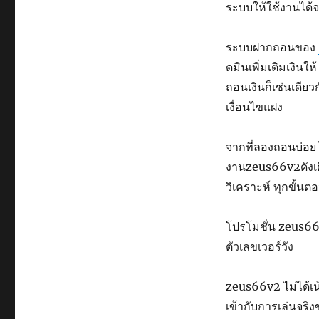
ระบบให้ใช้งานได้จร
ระบบฝากถอนของ
ดมินเพิ่มเติมเงินให้
ถอนเงินก็เช่นเดียว
เงื่อนไขแฝง
จากที่ลองถอนบ่อย ไ
งานzeus66v2ดังเดิ
วิเคราะห์ ทุกขั้นต
โปรโมชั่น zeus66 ข
ตัวเลขเวอร์วัง
zeus66v2 ไม่ได้เน
เข้ากับการเล่นจริงข