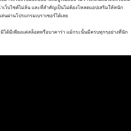
น้าเว็บไซต์ไม่ล้น และที่สำคัญเป็นไม่ต้องโหลดแอปเสริมให้หนัก
าเล่นผ่านโปรแกรมเบราเซอร์ได้เลย
มิได้มีเพียงแค่สล็อตหรือบาคาร่า แม้กระนั้นมีครบทุกๆอย่างที่นัก