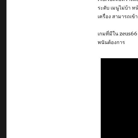
ระดับ เมนูไม่บ้า ห
เครื่อง สามารถเข้
เกมที่มีใน zeus66 
พนันต้องการ