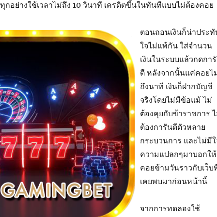
ๆทุกอย่างใช้เวลาไม่ถึง 10 วินาที เครดิตขึ้นในทันทีแบบไม่ต้องคอย
ตอนถอนเงินก็น่าประทั
ใจไม่แพ้กัน ใส่จำนวน
เงินในระบบแล้วกดการ
ตี หลังจากนั้นแค่คอยไม
ถึงนาที เงินก็ฝากบัญชี
จริงโดยไม่มีข้อแม้ ไม่
ต้องคุยกับข้าราชการ ไ
ต้องการันตีตัวหลาย
กระบวนการ และไม่มีใ
ความแปลกๆมาบอกให้
คอยข้ามวันราวกับเว็บที
เคยพบมาก่อนหน้านี้
จากการทดลองใช้