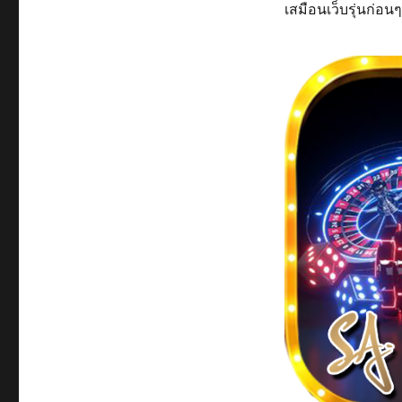
เสมือนเว็บรุ่นก่อน