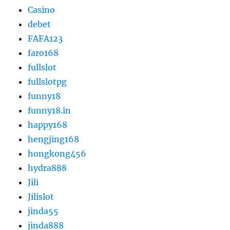
Casino
debet
FAFA123
faro168
fullslot
fullslotpg
funny18
funny18.in
happy168
hengjing168
hongkong456
hydra888
Jili
Jilislot
jinda55
jinda888