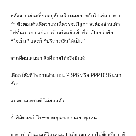
หลังจากเล่นสล็อตอยู่พักหนึ่ง ผมลองขยับไปเล่น บาคา
ร่า ซึ่งตอนต้นคิดว่าเกมนี้ควรจะมีสูตร จะต้องอ่านเค้า
ไพ่ขั้นเทวดา แต่เอาเข้าจริงแล้ว สิ่งที่จำเป็นกว่าคือ
“ใจเย็น” และก็ “บริหารเงินให้เป็น”
จากที่ผมเล่นมา สิ่งที่ช่วยได้จริงมีแค่:
เลือกโต๊ะที่ไพ่อ่านง่าย เช่น PBPB หรือ PPP BBB แนว
ชัดๆ
แทงตามเทรนด์ ไม่สวนมั่ว
ตั้งลิมิตผลกำไร–ขาดทุนของตนเองทุกหน
บาคาร่าเป็นเกมที่ไว เล่นแปปเดียวจบ หากไม่ตั้งสติบางที