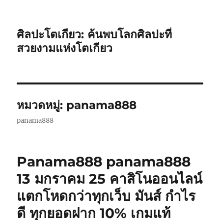
ศิลปะโตเกียว: ค้นพบโลกศิลปะที่
สวยงามแห่งโตเกียว
หมวดหมู่:
panama888
panama888
Panama888 panama888
13 มกราคม 25 คาสิโนออนไลน์
แตกโหดกว่าทุกเว็บ มันส์ กำไร
ดี ทุกยอดฝาก 10% เกมแท้