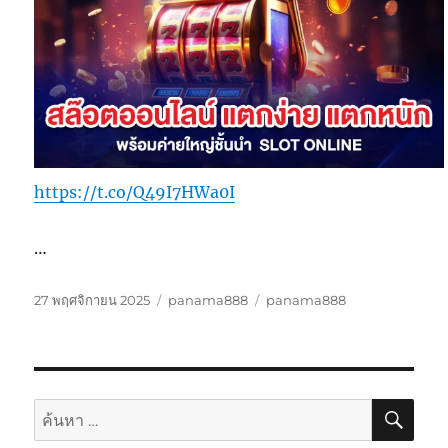
https://t.co/Q49I7HWa0I
…
เขียน
หมวด
ป้าย
27 พฤศจิกายน 2025
panama888
panama888
เมื่อ
หมู่
กำกับ
ค้นห
ค้นหา: