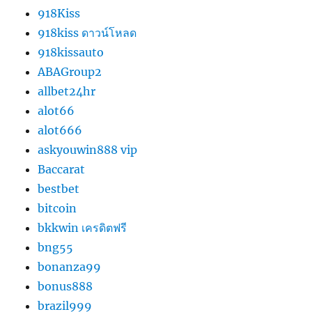
918Kiss
918kiss ดาวน์โหลด
918kissauto
ABAGroup2
allbet24hr
alot66
alot666
askyouwin888 vip
Baccarat
bestbet
bitcoin
bkkwin เครดิตฟรี
bng55
bonanza99
bonus888
brazil999