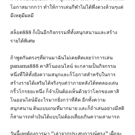
โอกาสมากกว่า ทำให้การเล่นกีฬาไม่ได้พึ่งดวงล้วนๆแต่
มีเหตุมีผลมี
สล็อต888 ก็เป็นอีกกิจกรรมที่ทั้งสนุกสนานและสร้าง
รายได้พิเศษ
ถ้าพูดกันตรงๆที่ผ่านมาฉันไม่เคยคิดเลยว่าการเล่น
panama888 คาสิโนออนไลน์ จะกลายเป็นกิจกรรม
หนึ่งที่ให้ทั้งยังความสนุกและก็โอกาสสำหรับในการ
สร้างรายได้เสริมได้จริงๆแต่ว่าภายหลังได้ทดลองเล่น
กริ้วโกรธยะหนึ่ง ก็จำเป็นต้องเห็นด้วยว่าโลกของคาสิ
โนออนไลน์มีอะไรมากยิ่งกว่าที่คิด อีกทั้งความ
สนุกสนาน ต้นแบบเกมที่มากมาย และก็ถ้าเล่นอย่างมีสติ
ก็สามารถทำเงินได้แบบไม่ต้องเสี่ยงเกินความสามารถ
วันนี้เลยต้องการมา “เล่าจากประสบการณ์ตรง” เผื่อจะ