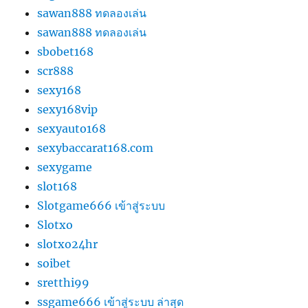
sawan888 ทดลองเล่น
sawan888 ทดลองเล่น
sbobet168
scr888
sexy168
sexy168vip
sexyauto168
sexybaccarat168.com
sexygame
slot168
Slotgame666 เข้าสู่ระบบ
Slotxo
slotxo24hr
soibet
sretthi99
ssgame666 เข้าสู่ระบบ ล่าสุด