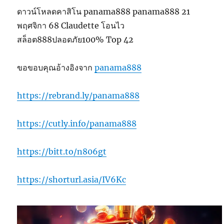
ดาวน์โหลดคาสิโน panama888 panama888 21
พฤศจิกา 68 Claudette โอนไว
สล็อต888ปลอดภัย100% Top 42
ขอขอบคุณอ้างอิงจาก
panama888
https://rebrand.ly/panama888
https://cutly.info/panama888
https://bitt.to/n806gt
https://shorturl.asia/IV6Kc