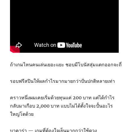
ถ้าเกมไหนคนเล่นเยอะแยะ ชอบมีโบนัสสุ่มแตกออกจะถี่
รอบฟรีสปินให้ผลกำไรมากมายกว่าปั่นปกติหลายเท่า
คราวหนึ่งผมเคยเริ่มด้วยทุนแค่ 200 บาท แต่ได้กำไร
กลับมาเกือบ 2,000 บาท แบบไม่ได้ตั้งใจจะปั้นอะไร
ใหญ่โตด้วย
บาคาร่า — เกมที่ต้องใจเย็นมากกว่าใช้ดวง