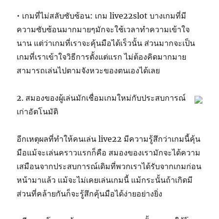
• เกมที่ไม่สลับซับซ้อน: เกม live22slot บางเกมที่มี
ความซับซ้อนมากมายๆมักจะใช้เวลาทำความเข้าใจ
นาน แต่ว่าเกมที่เราจะคุ้นมือได้เร็วนั้น ส่วนมากจะเป็น
เกมที่เราเข้าใจวิธีการตั้งแต่แรก ไม่ต้องคิดมากมาย
สามารถเล่นไปตามจังหวะของตนเองได้เลย
2. สมองของผู้เล่นมักเชื่อมเกมใหม่กับประสบการณ์
เก่าอัตโนมัติ
อีกเหตุผลที่ทำให้คนเล่น live22 มีความรู้สึกว่าเกมนี้คุ้น
มือแม้จะเล่นคราวแรกก็คือ สมองของเรามักจะได้ความ
เสมือนจากประสบการณ์เดิมที่พวกเราได้รับจากเกมก่อน
หน้ามาแล้ว แม้จะไม่เคยเล่นเกมนี้ แม้กระนั้นถ้าเกิดมี
ส่วนที่คล้ายกันก็จะรู้สึกคุ้นมือได้ง่ายอย่างยิ่ง