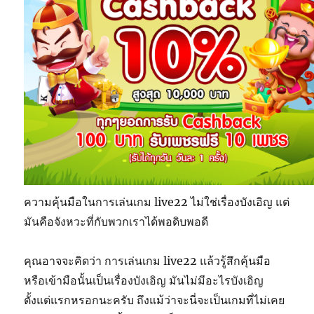
ความคุ้นมือในการเล่นเกม live22 ไม่ใช่เรื่องบังเอิญ แต่
มันคือจังหวะที่กับพวกเราได้พอดิบพอดี
คุณอาจจะคิดว่า การเล่นเกม live22 แล้วรู้สึกคุ้นมือ
หรือเข้ามือนั้นเป็นเรื่องบังเอิญ มันไม่มีอะไรบังเอิญ
ตั้งแต่แรกหรอกนะครับ ถึงแม้ว่าจะนี่จะเป็นเกมที่ไม่เคย