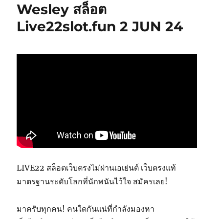
Wesley สล็อต
Live22slot.fun 2 JUN 24
LIVE22 สล็อตเว็บตรงไม่ผ่านเอเย่นต์ เว็บตรงแท้
มาตรฐานระดับโลกที่นักพนันไว้ใจ สมัครเลย!
มาครับทุกคน! คนใดกันแน่ที่กำลังมองหา