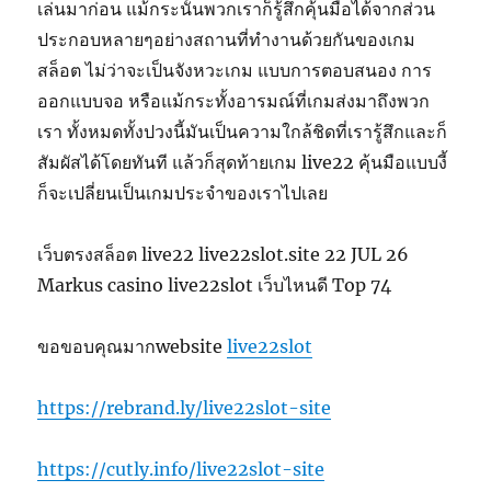
เล่นมาก่อน แม้กระนั้นพวกเราก็รู้สึกคุ้นมือได้จากส่วน
ประกอบหลายๆอย่างสถานที่ทำงานด้วยกันของเกม
สล็อต ไม่ว่าจะเป็นจังหวะเกม แบบการตอบสนอง การ
ออกแบบจอ หรือแม้กระทั้งอารมณ์ที่เกมส่งมาถึงพวก
เรา ทั้งหมดทั้งปวงนี้มันเป็นความใกล้ชิดที่เรารู้สึกและก็
สัมผัสได้โดยทันที แล้วก็สุดท้ายเกม live22 คุ้นมือแบบงี้
ก็จะเปลี่ยนเป็นเกมประจำของเราไปเลย
เว็บตรงสล็อต live22 live22slot.site 22 JUL 26
Markus casino live22slot เว็บไหนดี Top 74
ขอขอบคุณมากwebsite
live22slot
https://rebrand.ly/live22slot-site
https://cutly.info/live22slot-site