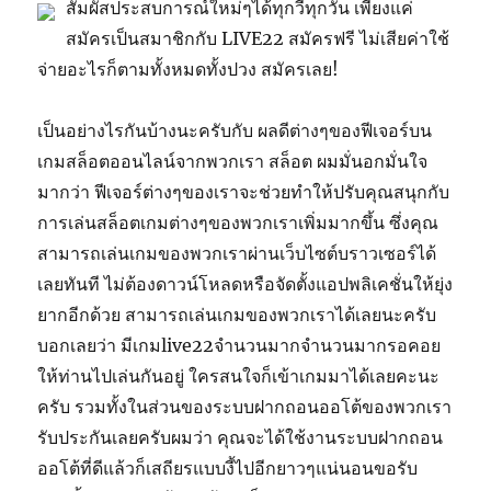
สัมผัสประสบการณ์ใหม่ๆได้ทุกวี่ทุกวัน เพียงแค่
สมัครเป็นสมาชิกกับ LIVE22 สมัครฟรี ไม่เสียค่าใช้
จ่ายอะไรก็ตามทั้งหมดทั้งปวง สมัครเลย!
เป็นอย่างไรกันบ้างนะครับกับ ผลดีต่างๆของฟีเจอร์บน
เกมสล็อตออนไลน์จากพวกเรา สล็อต ผมมั่นอกมั่นใจ
มากว่า ฟีเจอร์ต่างๆของเราจะช่วยทำให้ปรับคุณสนุกกับ
การเล่นสล็อตเกมต่างๆของพวกเราเพิ่มมากขึ้น ซึ่งคุณ
สามารถเล่นเกมของพวกเราผ่านเว็บไซต์บราวเซอร์ได้
เลยทันที ไม่ต้องดาวน์โหลดหรือจัดตั้งแอปพลิเคชั่นให้ยุ่ง
ยากอีกด้วย สามารถเล่นเกมของพวกเราได้เลยนะครับ
บอกเลยว่า มีเกมlive22จำนวนมากจำนวนมากรอคอย
ให้ท่านไปเล่นกันอยู่ ใครสนใจก็เข้าเกมมาได้เลยคะนะ
ครับ รวมทั้งในส่วนของระบบฝากถอนออโต้ของพวกเรา
รับประกันเลยครับผมว่า คุณจะได้ใช้งานระบบฝากถอน
ออโต้ที่ดีแล้วก็เสถียรแบบงี้ไปอีกยาวๆแน่นอนขอรับ