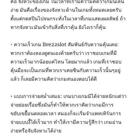
คือ จังหวะของเกม ในเวลาที่เรามีความคิดว่าเกมนี้เล่น
ง่าย มันคือเรื่องของจังหวะด้านในเกมทั้งหมดเลยครับ
ตั้งแต่กดสปินไปจนกระทั่งในเวลาที่เกมแสดงผลลัพธ์ ถ้า
หากจังหวะมันเข้ากับสิ่งที่เราคุ้น ยังไงเราก็คุ้น
• ความเร็วเกม live22slot สัมพันธ์กับความคุ้นเคย:
พวกเราต้องลองดูตนเองด้วยครับว่า เราชอบเกมที่มี
ความเร็วมากน้อยแค่ไหน โดยมากแล้ว เกมที่เราชอบ
คุ้นมือจะเป็นเกมที่พวกเราเคยชินกับความเร็วนั้นๆอยู่
แล้ว ก็เลยมีความคิดว่าเกมสนองตอบได้ดี
• แบบการจ่ายสม่ำเสมอ: เกมบางเกมมิได้จ่ายหนักแต่ว่า
จ่ายย่อยเรื่อยซึ่งมันก็ทำให้พวกเราคิดว่าเกมมีการ
ขยับเขยื้อนตลอดเวลา สมองก็จะเริ่มจำแพทเทิร์นการ
จ่ายแบบงี้ได้เร็วมาก ทำให้เรามีความรู้สึกว่า เกมอ่าน
ง่ายหรือจับจังหวะได้ง่าย