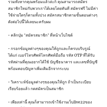
รวมทั้งหากคุณพร้อมแล้วล่ะก็ คุณสามารถสมัคร
สมาชิกใหม่กับพวกเราได้เลยโดยทันที สมัครฟรี ไม่มีค่า
ใช้จ่ายใดๆก็ตามทั้งปวง สมัครสมาชิกตามขั้นตอนต่างๆ
ดังต่อไปนี้ได้เลยนะครับผม
• คลิกปุ่ม ‘สมัครสมาชิก’ ที่หน้าเว็บไซต์
• กรอกข้อมูลต่างๆของคุณให้ถูกและก็ครบบริบรูณ์
ได้แก่ เบอร์โทรศัพท์โทรศัพท์มือถือ รหัส OTP ที่ได้รับ
รหัสผ่านที่คุณอยากได้ใช้ บัญชีธนาคาร และเลขที่บัญชี
พร้อมตอบปัญหาเพิ่มเติมอีกจากระบบ
• วิเคราะห์ข้อมูลต่างๆของคุณให้ถูก ถ้าเป็นระเบียบ
เรียบร้อยแล้ว กดสมัครเป็นสมาชิก
• เพียงเท่านี้ คุณก็สามารถเข้าใช้งานเว็บlive22ของ