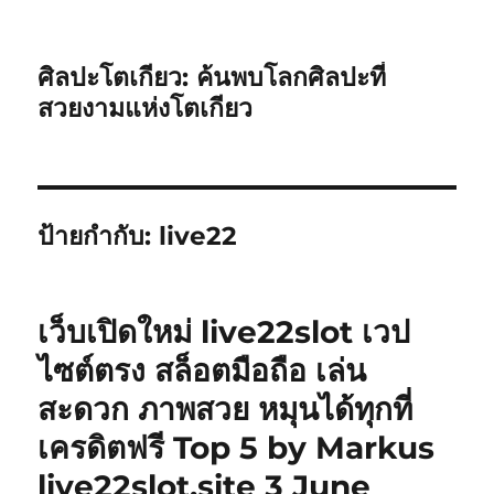
ศิลปะโตเกียว: ค้นพบโลกศิลปะที่
สวยงามแห่งโตเกียว
ป้ายกำกับ:
live22
เว็บเปิดใหม่ live22slot เวป
ไซต์ตรง สล็อตมือถือ เล่น
สะดวก ภาพสวย หมุนได้ทุกที่
เครดิตฟรี Top 5 by Markus
live22slot.site 3 June