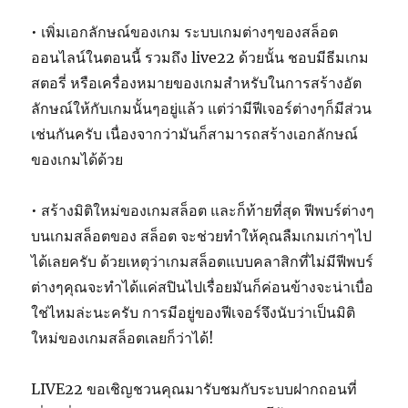
• เพิ่มเอกลักษณ์ของเกม ระบบเกมต่างๆของสล็อต
ออนไลน์ในตอนนี้ รวมถึง live22 ด้วยนั้น ชอบมีธีมเกม
สตอรี่ หรือเครื่องหมายของเกมสำหรับในการสร้างอัต
ลักษณ์ให้กับเกมนั้นๆอยู่แล้ว แต่ว่ามีฟีเจอร์ต่างๆก็มีส่วน
เช่นกันครับ เนื่องจากว่ามันก็สามารถสร้างเอกลักษณ์
ของเกมได้ด้วย
• สร้างมิติใหม่ของเกมสล็อต และก็ท้ายที่สุด ฟีพบร์ต่างๆ
บนเกมสล็อตของ สล็อต จะช่วยทำให้คุณลืมเกมเก่าๆไป
ได้เลยครับ ด้วยเหตุว่าเกมสล็อตแบบคลาสิกที่ไม่มีฟีพบร์
ต่างๆคุณจะทำได้แค่สปินไปเรื่อยมันก็ค่อนข้างจะน่าเบื่อ
ใช่ไหมล่ะนะครับ การมีอยู่ของฟีเจอร์จึงนับว่าเป็นมิติ
ใหม่ของเกมสล็อตเลยก็ว่าได้!
LIVE22 ขอเชิญชวนคุณมารับชมกับระบบฝากถอนที่