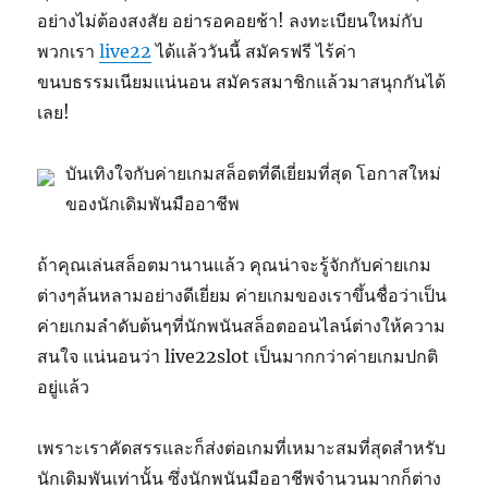
อย่างไม่ต้องสงสัย อย่ารอคอยช้า! ลงทะเบียนใหม่กับ
พวกเรา
live22
ได้แล้ววันนี้ สมัครฟรี ไร้ค่า
ขนบธรรมเนียมแน่นอน สมัครสมาชิกแล้วมาสนุกกันได้
เลย!
บันเทิงใจกับค่ายเกมสล็อตที่ดีเยี่ยมที่สุด โอกาสใหม่
ของนักเดิมพันมืออาชีพ
ถ้าคุณเล่นสล็อตมานานแล้ว คุณน่าจะรู้จักกับค่ายเกม
ต่างๆล้นหลามอย่างดีเยี่ยม ค่ายเกมของเราขึ้นชื่อว่าเป็น
ค่ายเกมลำดับต้นๆที่นักพนันสล็อตออนไลน์ต่างให้ความ
สนใจ แน่นอนว่า live22slot เป็นมากกว่าค่ายเกมปกติ
อยู่แล้ว
เพราะเราคัดสรรและก็ส่งต่อเกมที่เหมาะสมที่สุดสำหรับ
นักเดิมพันเท่านั้น ซึ่งนักพนันมืออาชีพจำนวนมากก็ต่าง