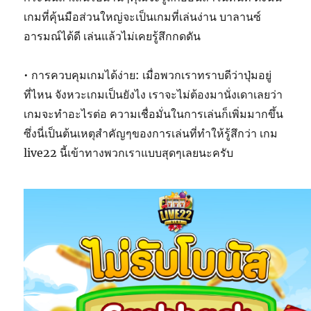
เกมที่คุ้นมือส่วนใหญ่จะเป็นเกมที่เล่นง่าน บาลานซ์
อารมณ์ได้ดี เล่นแล้วไม่เคยรู้สึกกดดัน
• การควบคุมเกมได้ง่าย: เมื่อพวกเราทราบดีว่าปุ่มอยู่
ที่ไหน จังหวะเกมเป็นยังไง เราจะไม่ต้องมานั่งเดาเลยว่า
เกมจะทำอะไรต่อ ความเชื่อมั่นในการเล่นก็เพิ่มมากขึ้น
ซึ่งนี่เป็นต้นเหตุสำคัญๆของการเล่นที่ทำให้รู้สึกว่า เกม
live22 นี้เข้าทางพวกเราแบบสุดๆเลยนะครับ