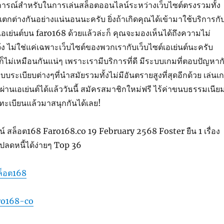
ารณ์สำหรับในการเล่นสล็อตออนไลน์ระหว่างเว็บไซต์ตรงรวมทั้ง
้นแตกต่างกันอย่างแน่นอนนะครับ ยิ่งถ้าเกิดคุณได้เข้ามาใช้บริการกั
เอเย่นต์บน faro168 ด้วยแล้วล่ะก็ คุณจะมองเห็นได้ถึงความไม่
้ง ไม่ใช่แค่เฉพาะเว็บไซต์ของพวกเรากับเว็บไซต์เอเย่นต์นะครับ
ก็ไม่เหมือนกันแน่ๆ เพราะเรามีบริการที่ดี มีระบบเกมที่ตอบปัญหาก
บบระเบียบต่างๆที่นำสมัยรวมทั้งไม่มีอันตรายสูงที่สุดอีกด้วย เล่นเ
่านเอเย่นต์ได้แล้ววันนี้ สมัครสมาชิกใหม่ฟรี ไร้ค่าขนบธรรมเนีย
ะเบียนแล้วมาสนุกกันได้เลย!
์ สล็อต168 Faro168.co 19 February 2568 Foster ยืน 1 เรื่อง
ปลดหนี้ได้ง่ายๆ Top 36
ล็อต168
aro168-co