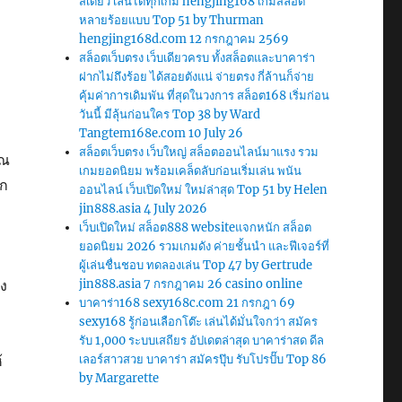
สเดียว เล่นได้ทุกเกม hengjing168 เกมสล็อต
หลายร้อยแบบ Top 51 by Thurman
hengjing168d.com 12 กรกฎาคม 2569
สล็อตเว็บตรง เว็บเดียวครบ ทั้งสล็อตและบาคาร่า
ฝากไม่ถึงร้อย ได้สอยตังแน่ จ่ายตรง กี่ล้านก็จ่าย
คุ้มค่าการเดิมพัน ที่สุดในวงการ สล็อต168 เริ่มก่อน
วันนี้ มีลุ้นก่อนใคร Top 38 by Ward
Tangtem168e.com 10 July 26
สล็อตเว็บตรง เว็บใหญ่ สล็อตออนไลน์มาแรง รวม
ุณ
เกมยอดนิยม พร้อมเคล็ดลับก่อนเริ่มเล่น พนัน
วก
ออนไลน์ เว็บเปิดใหม่ ใหม่ล่าสุด Top 51 by Helen
jin888.asia 4 July 2026
เว็บเปิดใหม่ สล็อต888 websiteแจกหนัก สล็อต
ยอดนิยม 2026 รวมเกมดัง ค่ายชั้นนำ และฟีเจอร์ที่
ผู้เล่นชื่นชอบ ทดลองเล่น Top 47 by Gertrude
อง
jin888.asia 7 กรกฎาคม 26 casino online
บาคาร่า168 sexy168c.com 21 กรกฎา 69
sexy168 รู้ก่อนเลือกโต๊ะ เล่นได้มั่นใจกว่า สมัคร
รับ 1,000 ระบบเสถียร อัปเดตล่าสุด บาคาร่าสด ดีล
้
เลอร์สาวสวย บาคาร่า สมัครปุ๊บ รับโปรปั๊บ Top 86
by Margarette