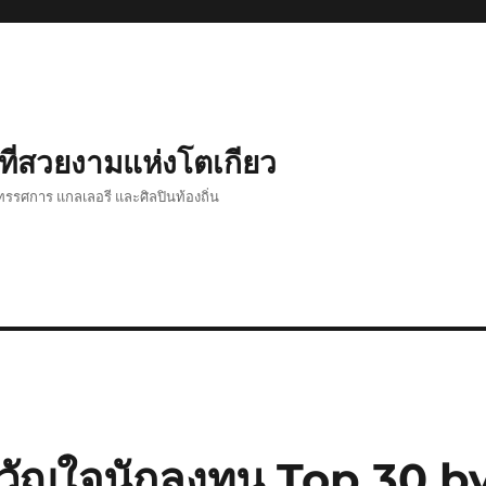
ที่สวยงามแห่งโตเกียว
ทรรศการ แกลเลอรี และศิลปินท้องถิ่น
ขวัญใจนักลงทุน Top 30 b