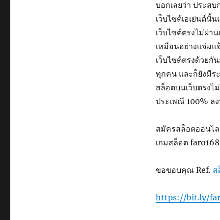
บอกเลยว่า ประสบก
เว็บไซต์เอเย่นต์นั
เว็บไซต์ตรงไม่ผ่าน
เหมือนอย่างแจ่มแจ
เว็บไซต์ตรงด้วยกัน
ทุกคน และก็ยังมีระ
สล็อตบนเว็บตรงไม่ผ
ประเพณี 100% ลงท
สมัครสล็อตออนไลน
เกมสล็อต faro168
ขอขอบคุณ Ref.
ส
https://bit.ly/f