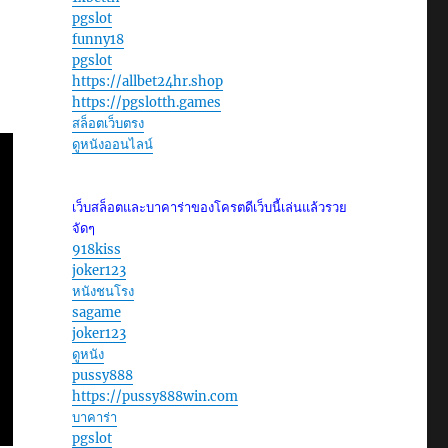
pgslot
funny18
pgslot
https://allbet24hr.shop
https://pgslotth.games
สล็อตเว็บตรง
ดูหนังออนไลน์
เว็บสล็อตและบาคาร่าของโครตดีเว็บนี้เล่นแล้วรวย
จัดๆ
918kiss
joker123
หนังชนโรง
sagame
joker123
ดูหนัง
pussy888
https://pussy888win.com
บาคาร่า
pgslot