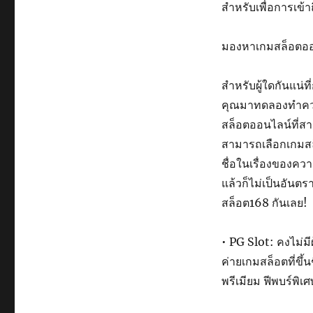
สำหรับเพื่อการเข้า
มองหาเกมสล็อตออน
สำหรับผู้ใดกันแน่
คุณมาทดลองทำความร
สล็อตออนไลน์ที่สา
สามารถเลือกเกมสล็
ชื่อในเรื่องของควา
แล้วก็ไม่เป็นอันตร
สล็อต168 กันเลย!
• PG Slot: คงไม่มี
ค่ายเกมสล็อตที่ขึ
พรีเมียม ฟีพบร์พ