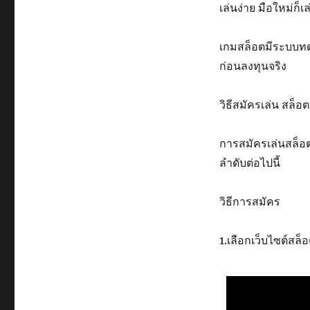
เล่นง่าย มือใหม่ก็เล
เกมสล็อตมีระบบทด
ก่อนลงทุนจริง
วิธีสมัครเล่น สล็อ
การสมัครเล่นสล็อต
ลำดับต่อไปนี้
วิธีการสมัคร
1.เลือกเว็บไซต์สล็