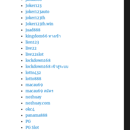
Joker123
joker123auto
joker123th
Joker123th.win
juad888
kingdom66 ทางเข้า
lion123
live22
live22slot
lockdown168
lockdown168 เข้าสู่ระบบ
lotto432
lotto888
macau69
macau69 สมัคร
no1huay
no1huay.com
okc4
panama888
PG
PG Slot