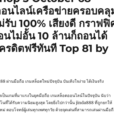
ออนไลน์เครือข่ายครอบคลุ
่รับ 100% เสียงดี กราฟฟิ
นไม่อั้น 10 ล้านก็ถอนได้
ครดิตฟรีทันที Top 81 by
8 ผ่านมือถือ เกมสล็อตใหม่ปัจจุบัน บันเทิงใจง่าย ได้เงินจริง
เป็นเกมที่มาแรงในยุคมือถือ เกมสล็อตออนไลน์ในปัจจุบัน นับว่า
โนที่ได้รับความนิยมสูงสุด โดยยิ่งไปกว่านั้น jinda888 ที่ถูกยกให้
่ ตอบโจทย์ผู้เล่นทุกเพศทุกวัย ด้วยจุดเด่นที่สามารถเล่นผ่านมือถ