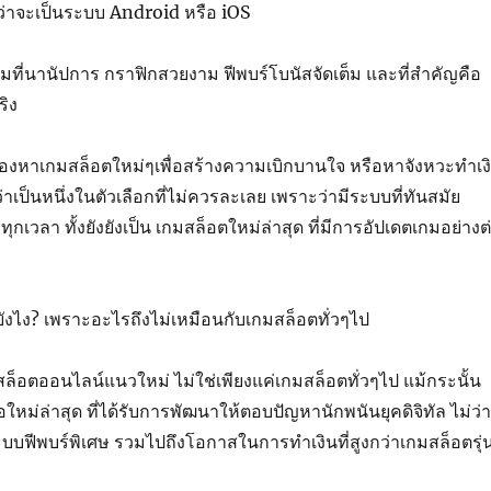
ว่าจะเป็นระบบ Android หรือ iOS
เกมที่นานัปการ กราฟิกสวยงาม ฟีพบร์โบนัสจัดเต็ม และที่สำคัญคือ
ริง
องหาเกมสล็อตใหม่ๆเพื่อสร้างความเบิกบานใจ หรือหาจังหวะทำเง
าเป็นหนึ่งในตัวเลือกที่ไม่ควรละเลย เพราะว่ามีระบบที่ทันสมัย
ทุกเวลา ทั้งยังยังเป็น เกมสล็อตใหม่ล่าสุด ที่มีการอัปเดตเกมอย่างต
ังไง? เพราะอะไรถึงไม่เหมือนกับเกมสล็อตทั่วๆไป
ล็อตออนไลน์แนวใหม่ ไม่ใช่เพียงแค่เกมสล็อตทั่วๆไป แม้กระนั้น
อใหม่ล่าสุด ที่ได้รับการพัฒนาให้ตอบปัญหานักพนันยุคดิจิทัล ไม่ว่า
ะบบฟีพบร์พิเศษ รวมไปถึงโอกาสในการทำเงินที่สูงกว่าเกมสล็อตรุ่