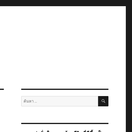
ค้นหา
ค้นหา: