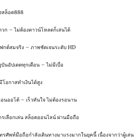
งสล็อต888
ดวก – ไม่ต้องดาวน์โหลดก็เล่นได้
เฟกต์สมจริง – ภาพชัดเจนระดับ HD
บันอัปเดตทุกเดือน – ไม่มีเบื่อ
มีโอกาสทำเงินได้สูง
อนออโต้ – เร็วทันใจ ไม่ต้องรอนาน
เลือกเล่น สล็อตออนไลน์ ผ่านมือถือ
ศัพท์มือถือกำลังเดินทางมาแรงมากในยุคนี้ เนื่องจากว่าผู้เล่น