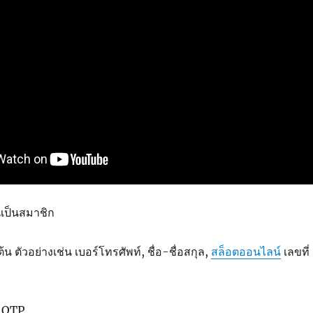
นเป็นสมาชิก
้น ตัวอย่างเช่น เบอร์โทรศัพท์, ชื่อ-ชื่อสกุล,
สล็อตออนไลน์
เลขที่
น OTP