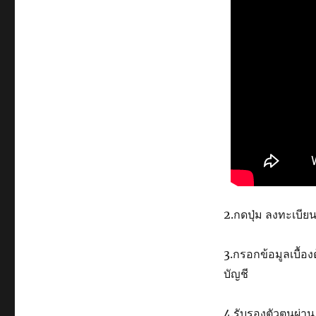
2.กดปุ่ม ลงทะเบีย
3.กรอกข้อมูลเบื้องต
บัญชี
4.รับรองตัวตนผ่า