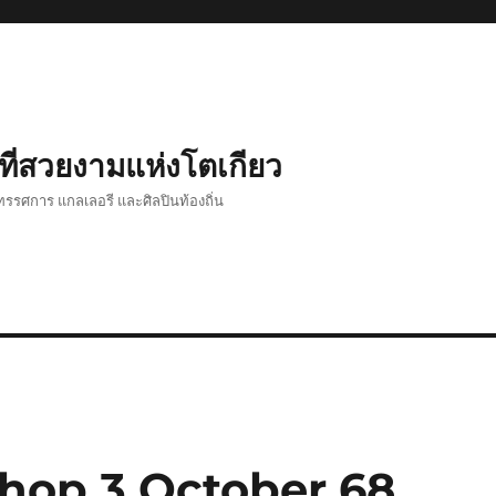
ที่สวยงามแห่งโตเกียว
ทรรศการ แกลเลอรี และศิลปินท้องถิ่น
shop 3 October 68