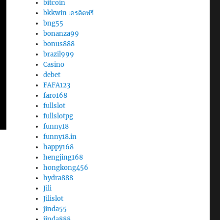
bitcoin
bkkwin เครดิตฟรี
bng55
bonanza99
bonus888
brazil999
Casino
debet
FAFA123
faro168
fullslot
fullslotpg
funny18
funny18.in
happy168
hengjing168
hongkong456
hydra888
Jili
Jilislot
jinda55
jinda888