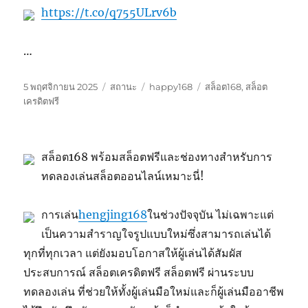
https://t.co/q755ULrv6b
…
เขียน
รูป
หมวด
ป้าย
5 พฤศจิกายน 2025
สถานะ
happy168
สล็อต168
,
สล็อต
เมื่อ
แบบ
หมู่
กำกับ
เครดิตฟรี
เรื่อง
สล็อต168 พร้อมสล็อตฟรีและช่องทางสำหรับการ
ทดลองเล่นสล็อตออนไลน์เหมาะนี่!
การเล่น
hengjing168
ในช่วงปัจจุบัน ไม่เฉพาะแต่
เป็นความสำราญใจรูปแบบใหม่ซึ่งสามารถเล่นได้
ทุกที่ทุกเวลา แต่ยังมอบโอกาสให้ผู้เล่นได้สัมผัส
ประสบการณ์ สล็อตเครดิตฟรี สล็อตฟรี ผ่านระบบ
ทดลองเล่น ที่ช่วยให้ทั้งผู้เล่นมือใหม่และก็ผู้เล่นมืออาชีพ