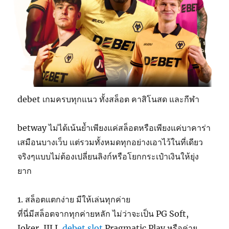
debet เกมครบทุกแนว ทั้งสล็อต คาสิโนสด และกีฬา
betway ไม่ได้เน้นย้ำเพียงแค่สล็อตหรือเพียงแค่บาคาร่า
เสมือนบางเว็บ แต่รวมทั้งหมดทุกอย่างเอาไว้ในที่เดียว
จริงๆแบบไม่ต้องเปลี่ยนลิงก์หรือโยกกระเป๋าเงินให้ยุ่ง
ยาก
1. สล็อตแตกง่าย มีให้เล่นทุกค่าย
ที่นี่มีสล็อตจากทุกค่ายหลัก ไม่ว่าจะเป็น PG Soft,
Joker, JILI,
debet slot
Pragmatic Play หรือค่าย