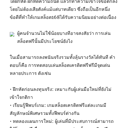
ได้ฝึกหัด ฝึกหัดความถนัด แล้วก็ทำความเข้าใจข้อตกลง
โดยไม่ต้องเสียตังค์แม้แต่บาทเดียว ซึ่งถือเป็นอีกหนึ่ง
ข้อดีที่ทำให้เกมสล็อต168ได้รับความนิยมอย่างต่อเนื่อง
ผู้คนจำนวนไม่ใช้น้อยบางทีอาจสงสัยว่า การเล่น
สล็อตฟรีนั้นมีประโยชน์ยังไง
ในเมื่อสามารถลงพนันจริงรวมทั้งลุ้นรางวัลได้ทันที คำ
ตอบก็คือ การทดสอบเล่นสล็อตเครดิตฟรีฟรีมีจุดเด่น
หลายประการ ดังเช่น
• ฝึกหัดก่อนลงทุนจริง: เหมาะกับผู้เล่นมือใหม่ที่ยังไม่
เข้าใจกติกา
• เรียนรู้ฟีพบร์เกม: เกมสล็อตเครดิตฟรีแต่ละเกมมี
สัญลักษณ์พิเศษรวมทั้งฟีพบร์ต่างกัน
• ทดลองแผนการใหม่: ผู้เล่นที่มีประสบการณ์สามารถ