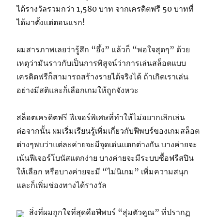
ได้รางวัลรวมกว่า 1,580 บาท จากเครดิตฟรี 50 บาทที่
ได้มาตั้งแต่ตอนแรก!
ผมสารภาพเลยว่ารู้สึก “อึ้ง” แล้วก็ “พอใจสุดๆ” ด้วย
เหตุว่ามันราวกับเป็นการพิสูจน์ว่าการเล่นสล็อตแบบ
เครดิตฟรีก็สามารถสร้างรายได้จริงได้ ถ้าเกิดเราเล่น
อย่างมีสติและก็เลือกเกมให้ถูกจังหวะ
สล็อตเครดิตฟรี ฟีเจอร์พิเศษที่ทำให้ไม่อยากเลิกเล่น
ต่อจากนั้น ผมเริ่มเรียนรู้เพิ่มเกี่ยวกับฟีพบร์ของเกมสล็อต
ต่างๆพบว่าแต่ละค่ายจะมีจุดเด่นแตกต่างกัน บางค่ายจะ
เน้นฟีเจอร์โบนัสแตกง่าย บางค่ายจะมีระบบซื้อฟรีสปิน
ให้เลือก หรือบางค่ายจะมี “ไม่นิเกม” เพิ่มความสนุก
และก็เพิ่มช่องทางได้รางวัล
สิ่งที่ผมถูกใจที่สุดคือฟีพบร์ “สุ่มตัวคูณ” ที่ปรากฏ