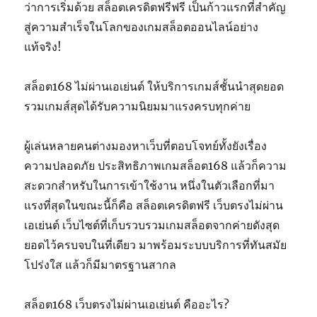
ว่าการเริ่มด้วย สล็อตเครดิตฟรีฟรี เป็นก้าวแรกที่สำคัญ
สู่ความสำเร็จในโลกของเกมสล็อตออนไลน์อย่าง
แท้จริง!
สล็อต168 ไม่ผ่านเอเย่นต์ ให้บริการเกมส์ชั้นนำสุดยอด
รวมเกมส์สุดได้รับความนิยมมาแรงครบทุกค่าย
ผู้เล่นหลายคนต่างมองหาเว็บที่ตอบโจทย์ทั้งยังเรื่อง
ความปลอดภัย ประสิทธิภาพเกมสล็อต168 แล้วก็ความ
สะดวกสำหรับในการเข้าใช้งาน หนึ่งในตัวเลือกที่มา
แรงที่สุดในขณะนี้ก็คือ สล็อตเครดิตฟรี เว็บตรงไม่ผ่าน
เอเย่นต์ เว็บไซต์ที่เก็บรวบรวมเกมสล็อตจากค่ายดังสุด
ยอดไว้ครบจบในที่เดียว มาพร้อมระบบบริการที่ทันสมัย
โปร่งใส แล้วก็มีมาตรฐานสากล
สล็อต168 เว็บตรงไม่ผ่านเอเย่นต์ คืออะไร?