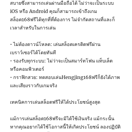
สบายซึ่งสามารถเล่นผ่านมือถือได้ ไม่ว่าจะเป็นระบบ
iOS หรือ Android คุณก็สามารถเข้าถึงเกม
สล็อต168ฟรีได้ทุกที่ที่ต้องการ ไม่จำกัดสถานที่และก็
เวลาสำหรับในการเล่น
• ไม่ต้องดาวน์โหลด: เล่นสล็อตเครดิตฟรีผ่าน
เบราว์เซอร์ได้โดยทันที
• รองรับทุกระบบ: ไม่ว่าจะเป็นสมาร์ทโฟน แท็บเล็ต
หรือคอมพิวเตอร์
• กราฟิกสวย: ทดสอบเล่นHengjing168ฟรีก็ยังได้ภาพ
และเสียงราวกับเกมจริง
เทคนิคการเล่นสล็อตฟรีให้ได้ประโยชน์สูงสุด
แม้การเล่นสล็อต168ฟรีจะมิได้ใช้เงินจริง แม้กระนั้น
หากคุณอยากได้ใช้โอกาสนี้ให้เกิดประโยชน์ ลองปฏิบัติ