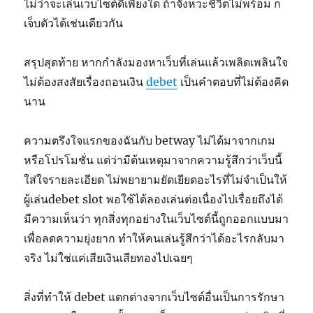
ไม่ว่าจะเล่นเว็บไซต์ดีเพียงใด ถ้าจังหวะชีวิตไม่พร้อม ก็
เจ็บตัวได้เช่นเดียวกัน
สรุปสุดท้าย หากกำลังมองหาเว็บที่เล่นแล้วเพลิดเพลินใจ
ไม่ต้องสงสัยเรื่องถอนเงิน
debet
เป็นคำตอบที่ไม่ต้องคิด
นาน
ความตรึงใจแรกของฉันกับ betway ไม่ได้มาจากเกม
หรือโปรโมชั่น แต่ว่ามีต้นเหตุมาจากความรู้สึกว่าเว็บนี้
ใส่ใจรายละเอียด ไม่พยายามยัดเยียดอะไรที่ไม่จำเป็นให้
ผู้เล่นdebet slot พอใช้ได้ลองเล่นต่อเนื่องไปเรื่อยถึงได้
มีความเห็นว่า ทุกสิ่งทุกอย่างในเว็บไซต์นี้ถูกออกแบบมา
เพื่อลดความยุ่งยาก ทำให้คนเล่นรู้สึกว่าได้อะไรกลับมา
จริง ไม่ใช่แค่เสียเงินเสียทองไปเฉยๆ
สิ่งที่ทำให้ debet แตกต่างจากเว็บไซต์อื่นเป็นการรักษา