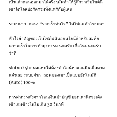
เป้าแล้วถอนออกมาได้จริงๆมันทำให้รู้สึกว่าเว็บไซต์นี้
เขาจิตใจสปอร์ตรวมทั้งแฟร์กับผู้เล่น
ระบบฝาก-ถอน: “รวดเร็วทันใจ” ไม่ใช่แค่คำโฆษณา
หัวใจสำคัญของเว็บไซต์พนันออนไลน์สำหรับผมคือ
ความเร็วในการทำธุรกรรม นะครับ เชื่อไหมนะครับ
ว่าที่
slotxo24hr ผมแทบไม่ต้องทักไลน์หาแอดมินเพื่อตาม
แจ๋วเลย ระบบฝาก-ถอนของเขาเป็นแบบอัตโนมัติ
(Auto) 100%
การฝาก: หลังจากโอนเงินเข้าบัญชี ยอดเครดิตจะเด้ง
เข้าเกมข้างในไม่เกิน 30 วินาที