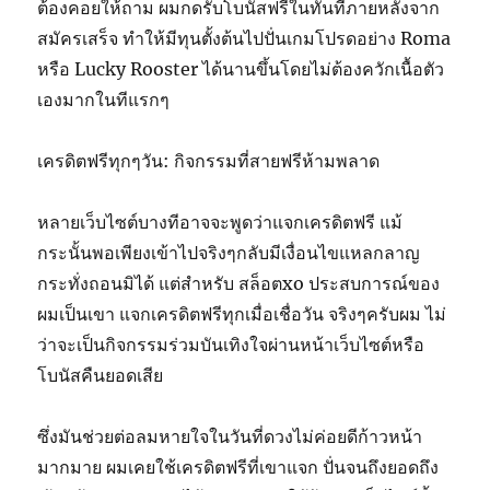
ต้องคอยให้ถาม ผมกดรับโบนัสฟรีในทันทีภายหลังจาก
สมัครเสร็จ ทำให้มีทุนตั้งต้นไปปั่นเกมโปรดอย่าง Roma
หรือ Lucky Rooster ได้นานขึ้นโดยไม่ต้องควักเนื้อตัว
เองมากในทีแรกๆ
เครดิตฟรีทุกๆวัน: กิจกรรมที่สายฟรีห้ามพลาด
หลายเว็บไซต์บางทีอาจจะพูดว่าแจกเครดิตฟรี แม้
กระนั้นพอเพียงเข้าไปจริงๆกลับมีเงื่อนไขแหลกลาญ
กระทั่งถอนมิได้ แต่สำหรับ สล็อตxo ประสบการณ์ของ
ผมเป็นเขา แจกเครดิตฟรีทุกเมื่อเชื่อวัน จริงๆครับผม ไม่
ว่าจะเป็นกิจกรรมร่วมบันเทิงใจผ่านหน้าเว็บไซต์หรือ
โบนัสคืนยอดเสีย
ซึ่งมันช่วยต่อลมหายใจในวันที่ดวงไม่ค่อยดีก้าวหน้า
มากมาย ผมเคยใช้เครดิตฟรีที่เขาแจก ปั่นจนถึงยอดถึง