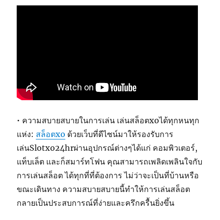
• ความสบายสบายในการเล่น เล่นสล็อตxoได้ทุกหนทุก
แห่ง:
สล็อตxo
ด้วยเว็บที่ดีไซน์มาให้รองรับการ
เล่นSlotxo24hrผ่านอุปกรณ์ต่างๆได้แก่ คอมพิวเตอร์,
แท็บเล็ต และก็สมาร์ทโฟน คุณสามารถเพลิดเพลินใจกับ
การเล่นสล็อต ได้ทุกที่ที่ต้องการ ไม่ว่าจะเป็นที่บ้านหรือ
ขณะเดินทาง ความสบายสบายนี้ทำให้การเล่นสล็อต
กลายเป็นประสบการณ์ที่ง่ายและครึกครื้นยิ่งขึ้น