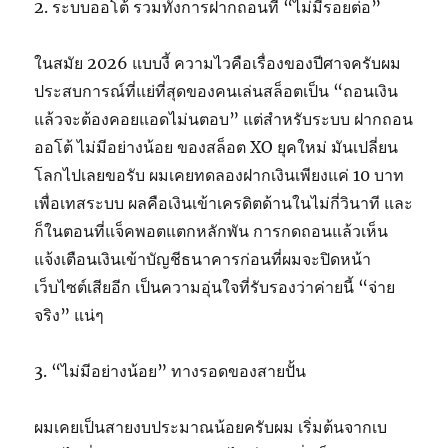
2. ระบบออโต้ รวมทั้งการฝากถอนที่ “ไม่มีรอยต่อ”
ในสมัย 2026 แบบงี้ ความไวคือเรื่องของปีศาจครับผม
ประสบการณ์ที่แย่ที่สุดของคนเล่นสล็อตเป็น “ถอนเงิน
แล้วจะต้องคอยแอดไม่นตอบ” แต่สำหรับระบบ ฝากถอน
ออโต้ ไม่มีอย่างน้อย ของสล็อต XO ยุคใหม่ มันเปลี่ยน
โลกไปเลยขอรับ ผมเคยทดลองฝากเงินเพียงแค่ 10 บาท
เพื่อเทสระบบ ผลคือเงินเข้าเครดิตด้านในไม่กี่วินาที และ
ก็ในตอนที่แจ็คพอตแตกหลักพัน การกดถอนแล้วเห็น
แจ้งเตือนเงินเข้าบัญชีธนาคารก่อนที่ผมจะปิดหน้า
เว็บไซต์เสียอีก เป็นความอุ่นใจที่รับรองว่าค่ายนี้ “จ่าย
จริง” แน่ๆ
3. “ไม่มีอย่างน้อย” ทางรอดของสายปั้น
ผมเคยเป็นสายงบประมาณน้อยครับผม เริ่มต้นจากเบ