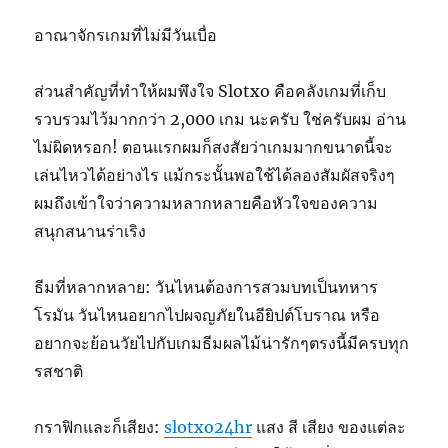
อาณาจักรเกมที่ไม่มีวันเบื่อ
ส่วนสำคัญที่ทำให้ผมพึงใจ Slotxo คือคลังเกมที่เก็บ
รวบรวมไว้มากกว่า 2,000 เกม นะครับ ใช่ครับผม อ่าน
ไม่ผิดหรอก! ตอนแรกผมก็สงสัยว่าเกมมากขนาดนี้จะ
เล่นไหวได้อย่างไร แม้กระนั้นพอใช้ได้ลองสัมผัสจริงๆ
ผมถึงเข้าใจว่าความหลากหลายคือหัวใจของความ
สนุกสนานร่าเริง
ธีมที่หลากหลาย: วันไหนต้องการสวมบทเป็นทหาร
โรมัน วันไหนอยากไปผจญภัยในอียิปต์โบราณ หรือ
อยากจะย้อนวัยไปกับเกมธีมผลไม้น่ารักๆตรงนี้มีครบทุก
รสชาติ
กราฟิกและก็เสียง:
slotxo24hr
แสง สี เสียง ของแต่ละ