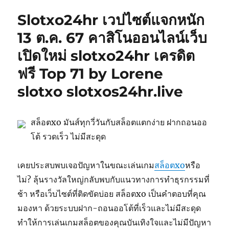
Slotxo24hr เวปไซต์แจกหนัก
13 ต.ค. 67 คาสิโนออนไลน์เว็บ
เปิดใหม่ slotxo24hr เครดิต
ฟรี Top 71 by Lorene
slotxo slotxos24hr.live
สล็อตxo มันส์ทุกวี่วันกับสล็อตแตกง่าย ฝากถอนออ
โต้ รวดเร็ว ไม่มีสะดุด
เคยประสบพบเจอปัญหาในขณะเล่นเกม
สล็อตxo
หรือ
ไม่? ลุ้นรางวัลใหญ่กลับพบกับแนวทางการทำธุรกรรมที่
ช้า หรือเว็บไซต์ที่ติดขัดบ่อย สล็อตxo เป็นคำตอบที่คุณ
มองหา ด้วยระบบฝาก-ถอนออโต้ที่เร็วและไม่มีสะดุด
ทำให้การเล่นเกมสล็อตของคุณบันเทิงใจและไม่มีปัญหา