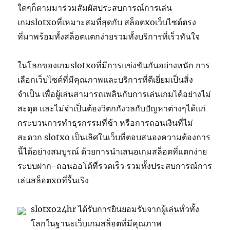
ใดๆก็ตามมาร่วมสัมผัสประสบการณ์การเล่น
เกมslotxoที่เหมาะสมที่สุดกับ สล็อตxoเว็บไซต์ตรง
ที่มาพร้อมทั้งสล็อตแตกง่ายรวมทั้งบริการที่เร็วทันใจ
ในโลกของเกมslotxoที่มีการแข่งขันกันอย่างหนัก การ
เลือกเว็บไซต์ที่มีคุณภาพและบริการที่ดีเยี่ยมเป็นสิ่ง
จำเป็น เพื่อผู้เล่นสามารถเพลินกับการเล่นเกมได้อย่างไม่
สะดุด และไม่จำเป็นต้องวิตกกังวลกับปัญหาต่างๆได้แก่
กระบวนการทำธุรกรรมที่ช้า หรือการถอนเงินที่ไม่
สะดวก slotxo เป็นเลิศในเว็บที่ตอบสนองความต้องการ
นี้ได้อย่างสมบูรณ์ ด้วยการนำเสนอเกมสล็อตที่แตกง่าย
ระบบฝาก-ถอนออโต้ที่รวดเร็ว รวมทั้งประสบการณ์การ
เล่นสล็อตxoที่รื้นเริง
slotxo24hr ได้รับการยินยอมรับจากผู้เล่นทั่วทั้ง
โลกในฐานะเว็บเกมสล็อตที่มีคุณภาพ