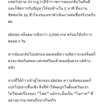
แชทไปถาม ปรากฏว่ามีข้าราชการตอบกลับในทันที
และก็จัดการกับปัญหาให้จบข้างใน 5 นาที ทีมงาน
ซัพพอร์ต 24 ชั่วโมงของเขาดำเนินงานสมชื่อจริงๆครับ
ผม
slotxo สล็อตมากยิ่งกว่า 2,000 เกม พร้อมให้บริการ
ตลอด 1 วัน
หากย้อนกลับไปแต่ก่อน ผมเคยมีความคิดว่าเกมสล็อตก็
คงจะเช่นกันหมด แค่กดสปินแล้วคอยลุ้นดวง แต่ข้าง
หลัง
จากที่ได้ก้าวเข้าสู่โลกของ slotxo ความคิดของผมก็
แปรไปอย่างสิ้นเชิง สิ่งที่ทำให้ผมถูกใจตั้งแต่วันแรก
ไม่ใช่แค่เรื่องของ “โชค” แม้กระนั้นเป็น “โอกาส” ที่
อย่างมากมายจนถึงน่าเกินจริง