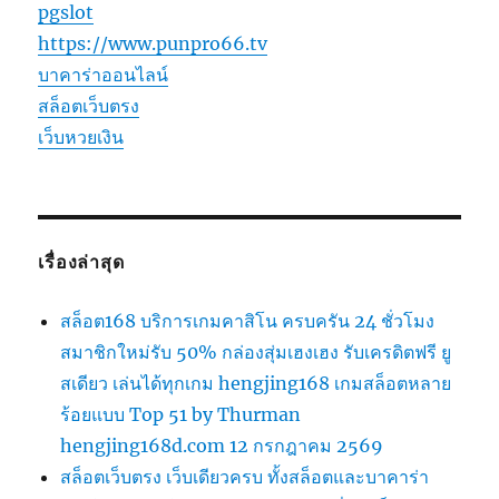
pgslot
https://www.punpro66.tv
บาคาร่าออนไลน์
สล็อตเว็บตรง
เว็บหวยเงิน
เรื่องล่าสุด
สล็อต168 บริการเกมคาสิโน ครบครัน 24 ชั่วโมง
สมาชิกใหม่รับ 50% กล่องสุ่มเฮงเฮง รับเครดิตฟรี ยู
สเดียว เล่นได้ทุกเกม hengjing168 เกมสล็อตหลาย
ร้อยแบบ Top 51 by Thurman
hengjing168d.com 12 กรกฎาคม 2569
สล็อตเว็บตรง เว็บเดียวครบ ทั้งสล็อตและบาคาร่า