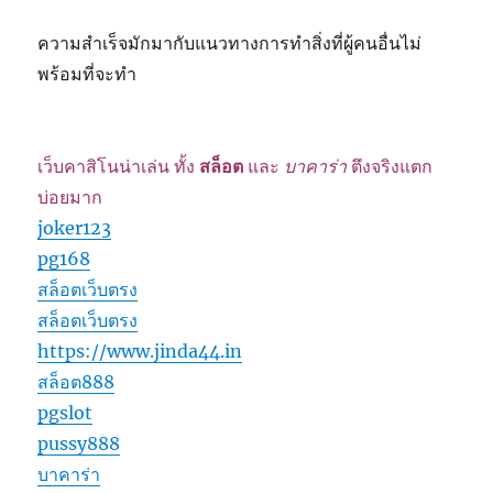
ความสำเร็จมักมากับแนวทางการทำสิ่งที่ผู้คนอื่นไม่
พร้อมที่จะทำ
เว็บคาสิโนน่าเล่น ทั้ง
สล็อต
และ
บาคาร่า
ตึงจริงแตก
บ่อยมาก
joker123
pg168
สล็อตเว็บตรง
สล็อตเว็บตรง
https://www.jinda44.in
สล็อต888
pgslot
pussy888
บาคาร่า