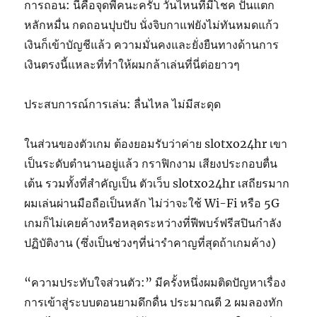
การถอน: นี่คือจุดพีคนะครับ วันไหนที่มีโชค ปั่นแตก
หลักหมื่น กดถอนปุบปับ นั่งจิบกาแฟยังไม่ทันหมดแก้ว
เงินก็เข้าบัญชีแล้ว ความมั่นคงและยั่งยืนทางด้านการ
เงินตรงนี้แหละที่ทำให้ผมกล้าเล่นที่นี่ต่อยาวๆ
ประสบการณ์การเล่น: ลื่นไหล ไม่มีสะดุด
ในส่วนของตัวเกม ต้องยอมรับว่าค่าย slotxo24hr เขา
เป็นระดับตำนานอยู่แล้ว กราฟิกงาม เสียงประกอบตื่น
เต้น รวมทั้งที่สำคัญเป็น ตัวเว็บ slotxo24hr เสถียรมาก
ผมเล่นผ่านมือถือเป็นหลัก ไม่ว่าจะใช้ Wi-Fi หรือ 5G
เกมก็ไม่เคยค้างหรือหลุดระหว่างที่ฟีพบร์ฟรีสปินกำลัง
ปฏิบัติงาน (ซึ่งเป็นช่วงๆที่น่ารำคาญที่สุดถ้าเกมค้าง)
“ความประทับใจส่วนตัว:” มีครั้งหนึ่งผมติดปัญหาเรื่อง
การเข้าสู่ระบบตอนยามดึกดื่น ประมาณตี 2 ผมลองทัก