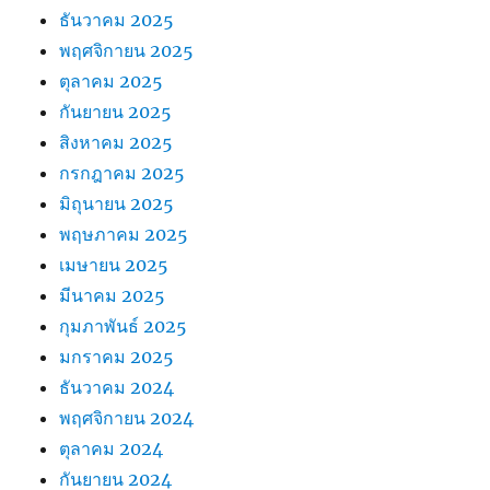
ธันวาคม 2025
พฤศจิกายน 2025
ตุลาคม 2025
กันยายน 2025
สิงหาคม 2025
กรกฎาคม 2025
มิถุนายน 2025
พฤษภาคม 2025
เมษายน 2025
มีนาคม 2025
กุมภาพันธ์ 2025
มกราคม 2025
ธันวาคม 2024
พฤศจิกายน 2024
ตุลาคม 2024
กันยายน 2024