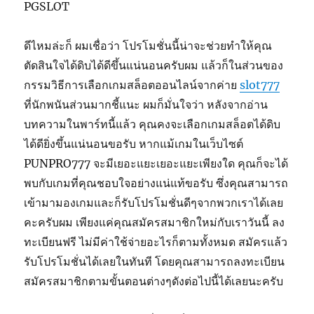
PGSLOT
ดีไหมล่ะก็ ผมเชื่อว่า โปรโมชั่นนี้น่าจะช่วยทำให้คุณ
ตัดสินใจได้ดิบได้ดีขึ้นแน่นอนครับผม แล้วก็ในส่วนของ
กรรมวิธีการเลือกเกมสล็อตออนไลน์จากค่าย
slot777
ที่นักพนันส่วนมากชี้แนะ ผมก็มั่นใจว่า หลังจากอ่าน
บทความในพาร์ทนี้แล้ว คุณคงจะเลือกเกมสล็อตได้ดิบ
ได้ดียิ่งขึ้นแน่นอนขอรับ หากแม้เกมในเว็บไซต์
PUNPRO777 จะมีเยอะแยะเยอะแยะเพียงใด คุณก็จะได้
พบกับเกมที่คุณชอบใจอย่างแน่แท้ขอรับ ซึ่งคุณสามารถ
เข้ามามองเกมและก็รับโปรโมชั่นดีๆจากพวกเราได้เลย
คะครับผม เพียงแค่คุณสมัครสมาชิกใหม่กับเราวันนี้ ลง
ทะเบียนฟรี ไม่มีค่าใช้จ่ายอะไรก็ตามทั้งหมด สมัครแล้ว
รับโปรโมชั่นได้เลยในทันที โดยคุณสามารถลงทะเบียน
สมัครสมาชิกตามขั้นตอนต่างๆดังต่อไปนี้ได้เลยนะครับ