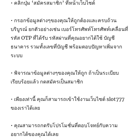
• คลิกปุ่ม ‘สมัครสมาชิก’ ที่หน้าเว็บไซต์
• กรอกข้อมูลต่างๆของคุณให้ถูกต้องและครบถ้วน
บริบูรณ์ ยกตัวอย่างเช่น เบอร์โทรศัพท์โทรศัพท์เคลื่อนที่
รหัส OTP ที่ได้รับ รหัสผ่านที่คุณอยากได้ใช้ บัญชี
ธนาคาร รวมทั้งเลขที่บัญชี พร้อมตอบปัญหาเพิ่มจาก
ระบบ
• พิจารณาข้อมูลต่างๆของคุณให้ถูก ถ้าเป็นระเบียบ
เรียบร้อยแล้ว กดสมัครเป็นสมาชิก
• เพียงเท่านี้ คุณก็สามารถเข้าใช้งานเว็บไซต์ slot777
ของเราได้เลย
• คุณสามารถกดรับโปรโมชั่นที่ตอบโจทย์กับความ
อยากได้ของคุณได้เลย