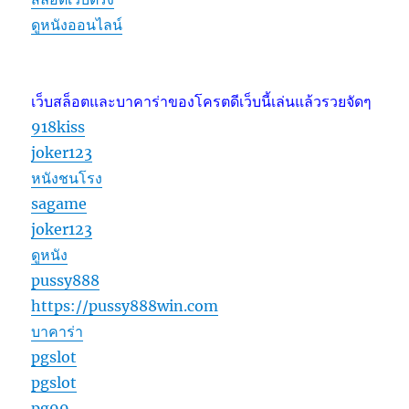
ดูหนังออนไลน์
เว็บสล็อตและบาคาร่าของโครตดีเว็บนี้เล่นแล้วรวยจัดๆ
918kiss
joker123
หนังชนโรง
sagame
joker123
ดูหนัง
pussy888
https://pussy888win.com
บาคาร่า
pgslot
pgslot
pg99