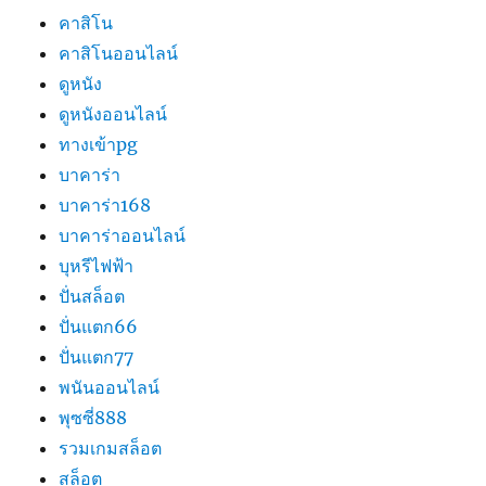
คาสิโน
คาสิโนออนไลน์
ดูหนัง
ดูหนังออนไลน์
ทางเข้าpg
บาคาร่า
บาคาร่า168
บาคาร่าออนไลน์
บุหรีไฟฟ้า
ปั่นสล็อต
ปั่นแตก66
ปั่นแตก77
พนันออนไลน์
พุซซี่888
รวมเกมสล็อต
สล็อต