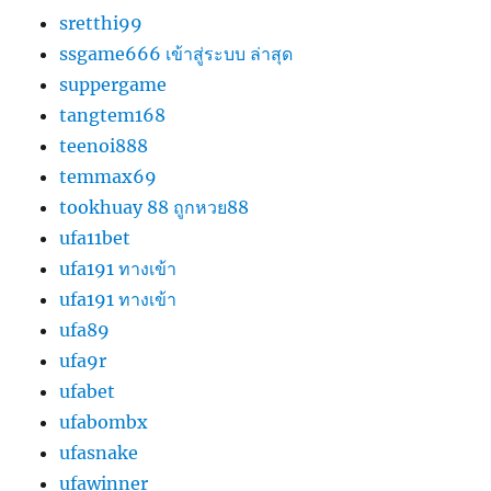
sretthi99
ssgame666 เข้าสู่ระบบ ล่าสุด
suppergame
tangtem168
teenoi888
temmax69
tookhuay 88 ถูกหวย88
ufa11bet
ufa191 ทางเข้า
ufa191 ทางเข้า
ufa89
ufa9r
ufabet
ufabombx
ufasnake
ufawinner