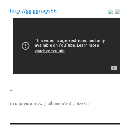
http://gg.gg/1aps66
…
เขียน
หมวด
ป้าย
10 พฤษภาคม 2024
สล็อตออนไลน์
slot777
เมื่อ
หมู่
กำกับ