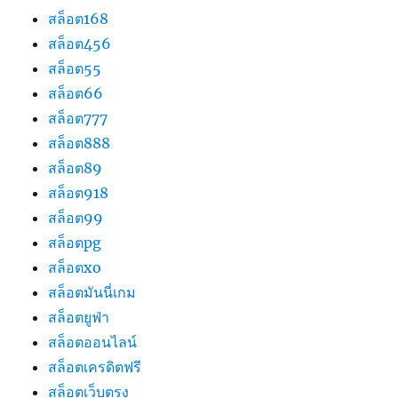
สล็อต168
สล็อต456
สล็อต55
สล็อต66
สล็อต777
สล็อต888
สล็อต89
สล็อต918
สล็อต99
สล็อตpg
สล็อตxo
สล็อตมันนี่เกม
สล็อตยูฟ่า
สล็อตออนไลน์
สล็อตเครดิตฟรี
สล็อตเว็บตรง