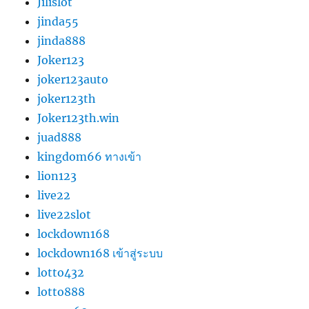
Jilislot
jinda55
jinda888
Joker123
joker123auto
joker123th
Joker123th.win
juad888
kingdom66 ทางเข้า
lion123
live22
live22slot
lockdown168
lockdown168 เข้าสู่ระบบ
lotto432
lotto888