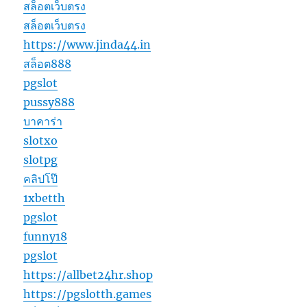
สล็อตเว็บตรง
สล็อตเว็บตรง
https://www.jinda44.in
สล็อต888
pgslot
pussy888
บาคาร่า
slotxo
slotpg
คลิปโป๊
1xbetth
pgslot
funny18
pgslot
https://allbet24hr.shop
https://pgslotth.games