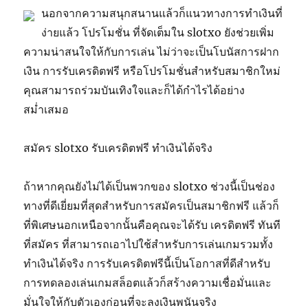
นอกจากความสนุกสนานแล้วก็แนวทางการทำเงินที่
ง่ายแล้ว โปรโมชั่น ที่จัดเต็มใน slotxo ยังช่วยเพิ่ม
ความน่าสนใจให้กับการเล่น ไม่ว่าจะเป็นโบนัสการฝาก
เงิน การรับเครดิตฟรี หรือโปรโมชั่นสำหรับสมาชิกใหม่
คุณสามารถร่วมบันเทิงใจและก็ได้กำไรได้อย่าง
สม่ำเสมอ
สมัคร slotxo รับเครดิตฟรี ทำเงินได้จริง
ถ้าหากคุณยังไม่ได้เป็นพวกของ slotxo ช่วงนี้เป็นช่อง
ทางที่ดีเยี่ยมที่สุดสำหรับการสมัครเป็นสมาชิกฟรี แล้วก็
ที่พิเศษนอกเหนือจากนั้นคือคุณจะได้รับ เครดิตฟรี ทันที
ที่สมัคร ที่สามารถเอาไปใช้สำหรับการเล่นเกมรวมทั้ง
ทำเงินได้จริง การรับเครดิตฟรีนี้เป็นโอกาสที่ดีสำหรับ
การทดลองเล่นเกมสล็อตแล้วก็สร้างความเชื่อมั่นและ
มั่นใจให้กับตัวเองก่อนที่จะลงเงินพนันจริง