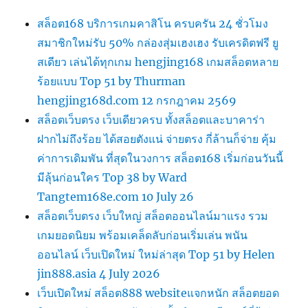
สล็อต168 บริการเกมคาสิโน ครบครัน 24 ชั่วโมง
สมาชิกใหม่รับ 50% กล่องสุ่มเฮงเฮง รับเครดิตฟรี ยู
สเดียว เล่นได้ทุกเกม hengjing168 เกมสล็อตหลาย
ร้อยแบบ Top 51 by Thurman
hengjing168d.com 12 กรกฎาคม 2569
สล็อตเว็บตรง เว็บเดียวครบ ทั้งสล็อตและบาคาร่า
ฝากไม่ถึงร้อย ได้สอยตังแน่ จ่ายตรง กี่ล้านก็จ่าย คุ้ม
ค่าการเดิมพัน ที่สุดในวงการ สล็อต168 เริ่มก่อนวันนี้
มีลุ้นก่อนใคร Top 38 by Ward
Tangtem168e.com 10 July 26
สล็อตเว็บตรง เว็บใหญ่ สล็อตออนไลน์มาแรง รวม
เกมยอดนิยม พร้อมเคล็ดลับก่อนเริ่มเล่น พนัน
ออนไลน์ เว็บเปิดใหม่ ใหม่ล่าสุด Top 51 by Helen
jin888.asia 4 July 2026
เว็บเปิดใหม่ สล็อต888 websiteแจกหนัก สล็อตยอด