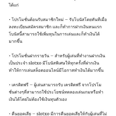
ได้แก่
• โปรโมชั่นต้อนรับสมาชิกใหม่ – รับโบนัสโดยทันทีเมื่อ
ลงทะเบียนสมัครสมาชิก และก็ทำการฝากเงินหนแรก
โบนัสนี้สามารถใช้เพิ่มทุนในการเล่นและก็ทำเงินได้
มากขึ้น
• โปรโมชั่นฝากรายวัน – สำหรับผู้เล่นที่ทำงานฝากเงิน
เป็นประจำ slotxo มีโบนัสพิเศษให้ทุกครั้งที่ฝากเงิน
ทำให้การเล่นสล็อตออนไลน์มีโอกาสทำเงินได้มากขึ้น
• เครดิตฟรี – ผู้เล่นสามารถรับ เครดิตฟรี จากโปรโม
ชั่นต่างๆที่สามารถใช้ประโยชน์ทดลองเล่นเกมหรือทำ
เงินได้โดยไม่ต้องใช้เงินทุนตัวเอง
• คืนยอดเสีย – slotxo มีการคืนยอดเสียให้กับผู้เล่นที่ไม่