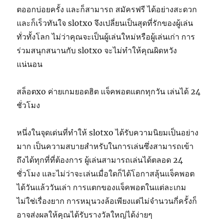
ตออกบ่อยครั้ง และก็สามารถ สมัครฟรี ได้อย่างสะดวก
และก็เร็วทันใจ slotxo จึงเปลี่ยนเป็นสุดที่รักของผู้เล่น
ทั่วทั้งโลก ไม่ว่าคุณจะเป็นผู้เล่นใหม่หรือผู้เล่นเก่า การ
ร่วมสนุกสนานกับ slotxo จะไม่ทำให้คุณผิดหวัง
แน่นอน
สล็อตxo ค่ายเกมยอดฮิต แจ็คพอตแตกทุกวัน เล่นได้ 24
ชั่วโมง
หนึ่งในจุดเด่นที่ทำให้ slotxo ได้รับความนิยมเป็นอย่าง
มาก เป็นความสบายสำหรับในการเล่นซึ่งสามารถเข้า
ถึงได้ทุกที่ที่ต้องการ ผู้เล่นสามารถเล่นได้ตลอด 24
ชั่วโมง และไม่ว่าจะเล่นเมื่อใดก็ได้โอกาสลุ้นแจ็คพอต
ได้วันแล้ววันเล่า การแตกของแจ็คพอตในแต่ละเกม
ไม่ใช่เรื่องยาก การหมุนวงล้อเพียงแต่ไม่จำนวนกี่ครั้งก็
อาจส่งผลให้คุณได้รับรางวัลใหญ่ได้ง่ายๆ