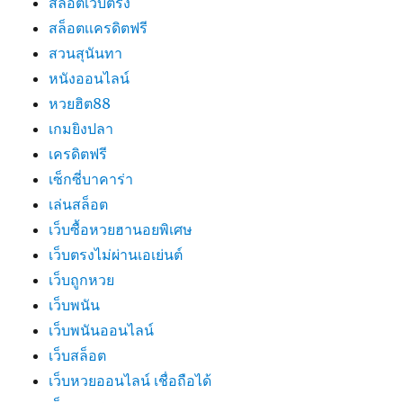
สล็อตเว็บตรง
สล็อตเเครดิตฟรี
สวนสุนันทา
หนังออนไลน์
หวยฮิต88
เกมยิงปลา
เครดิตฟรี
เซ็กซี่บาคาร่า
เล่นสล็อต
เว็บซื้อหวยฮานอยพิเศษ
เว็บตรงไม่ผ่านเอเย่นต์
เว็บถูกหวย
เว็บพนัน
เว็บพนันออนไลน์
เว็บสล็อต
เว็บหวยออนไลน์ เชื่อถือได้