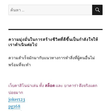
ค้นห
ค้นหา:
ความมุ่งมั่นในการสร้างชีวิตที่ดีขึ้นเป็นกำลังใจให้
เราดำเนินต่อไป
ความสำเร็จมักมากับแนวทางการทำสิ่งที่ผู้คนอื่นไม่
พร้อมที่จะทำ
เว็บคาสิโนน่าเล่น ทั้ง
สล็อต
และ
บาคาร่า
ตึงจริงแตก
บ่อยมาก
joker123
pg168