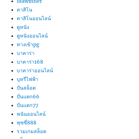
ufawinner
คาสิโน
คาสิโนออนไลน์
ดูหนัง
ดูหนังออนไลน์
ทางเข้าpg
บาคาร่า
บาคาร่า168
บาคาร่าออนไลน์
บุหรีไฟฟ้า
ปั่นสล็อต
ปั่นแตก66
ปั่นแตก77
พนันออนไลน์
พุซซี่888
รวมเกมสล็อต