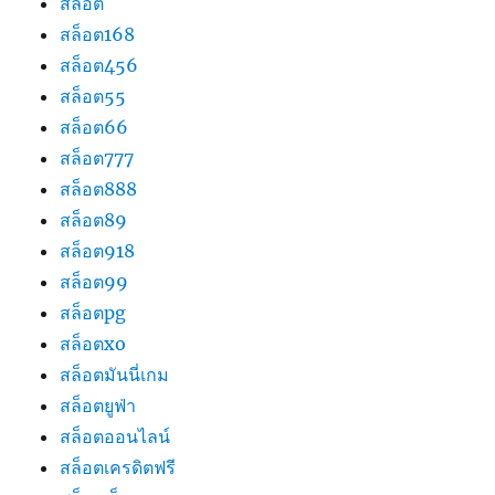
สล็อต
สล็อต168
สล็อต456
สล็อต55
สล็อต66
สล็อต777
สล็อต888
สล็อต89
สล็อต918
สล็อต99
สล็อตpg
สล็อตxo
สล็อตมันนี่เกม
สล็อตยูฟ่า
สล็อตออนไลน์
สล็อตเครดิตฟรี