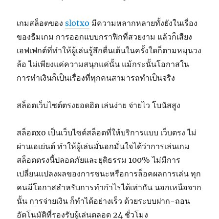
เกมสล็อตของ
slotxo
มีความหลากหลายทั้งยังในเรื่อง
ของธีมเกม การออกแบบกราฟิกที่สวยงาม แล้วก็เสียง
เอฟเฟกต์ที่ทำให้ผู้เล่นรู้สึกตื่นเต้นในครั้งใดก็ตามหมุนวง
ล้อ ไม่เพียงแค่ความสนุกแค่นั้น แม้กระนั้นโอกาสใน
การทำเงินก็เป็นเรื่องที่ทุกคนสามารถทำเป็นจริง
สล็อตเว็บไซต์ตรงยอดฮิต เล่นง่าย จ่ายไว โบนัสสูง
สล็อตxo เป็นเว็บไซต์สล็อตที่ให้บริการแบบ เว็บตรง ไม่
ผ่านเอเย่นต์ ทำให้ผู้เล่นมั่นอกมั่นใจได้ว่าการเล่นเกม
สล็อตตรงนี้ปลอดภัยและยุติธรรม 100% ไม่มีการ
เปลี่ยนแปลงผลของการชนะหรือการล็อคผลการเล่น ทุก
คนมีโอกาสสำหรับการทำกำไรได้เท่ากัน นอกเหนือจาก
นั้น การจ่ายเงิน ก็ทำได้อย่างเร็ว ด้วยระบบฝาก-ถอน
อัตโนมัติที่รองรับผู้เล่นตลอด 24 ชั่วโมง