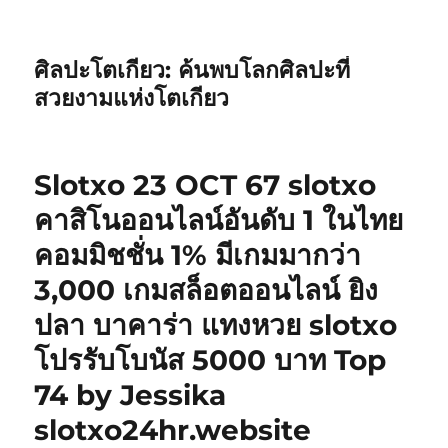
ศิลปะโตเกียว: ค้นพบโลกศิลปะที่
สวยงามแห่งโตเกียว
Slotxo 23 OCT 67 slotxo
คาสิโนออนไลน์อันดับ 1 ในไทย
คอมมิชชั่น 1% มีเกมมากว่า
3,000 เกมสล็อตออนไลน์ ยิง
ปลา บาคาร่า แทงหวย slotxo
โปรรับโบนัส 5000 บาท Top
74 by Jessika
slotxo24hr.website