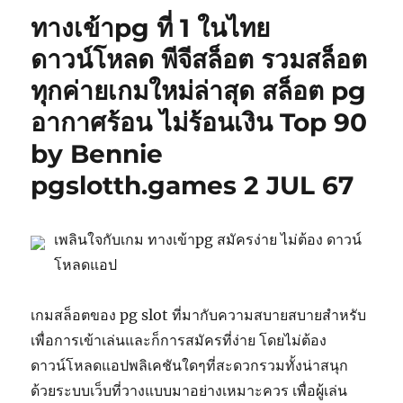
ทางเข้าpg ที่ 1 ในไทย
ดาวน์โหลด พีจีสล็อต รวมสล็อต
ทุกค่ายเกมใหม่ล่าสุด สล็อต pg
อากาศร้อน ไม่ร้อนเงิน Top 90
by Bennie
pgslotth.games 2 JUL 67
เพลินใจกับเกม ทางเข้าpg สมัครง่าย ไม่ต้อง ดาวน์
โหลดแอป
เกมสล็อตของ pg slot ที่มากับความสบายสบายสำหรับ
เพื่อการเข้าเล่นและก็การสมัครที่ง่าย โดยไม่ต้อง
ดาวน์โหลดแอปพลิเคชันใดๆที่สะดวกรวมทั้งน่าสนุก
ด้วยระบบเว็บที่วางแบบมาอย่างเหมาะควร เพื่อผู้เล่น