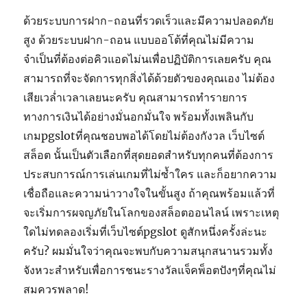
ด้วยระบบการฝาก-ถอนที่รวดเร็วและมีความปลอดภัย
สูง ด้วยระบบฝาก-ถอน แบบออโต้ที่คุณไม่มีความ
จำเป็นที่ต้องต่อคิวแอดไม่นเพื่อปฏิบัติการเลยครับ คุณ
สามารถที่จะจัดการทุกสิ่งได้ด้วยตัวของคุณเอง ไม่ต้อง
เสียเวล่ำเวลาเลยนะครับ คุณสามารถทำรายการ
ทางการเงินได้อย่างมั่นอกมั่นใจ พร้อมทั้งเพลินกับ
เกมpgslotที่คุณชอบพอได้โดยไม่ต้องกังวล เว็บไซต์
สล็อต นั้นเป็นตัวเลือกที่สุดยอดสำหรับทุกคนที่ต้องการ
ประสบการณ์การเล่นเกมที่ไม่ซ้ำใคร และก็อยากความ
เชื่อถือและความน่าวางใจในขั้นสูง ถ้าคุณพร้อมแล้วที่
จะเริ่มการผจญภัยในโลกของสล็อตออนไลน์ เพราะเหตุ
ใดไม่ทดลองเริ่มที่เว็บไซต์pgslot ดูสักหนึ่งครั้งล่ะนะ
ครับ? ผมมั่นใจว่าคุณจะพบกับความสนุกสนานรวมทั้ง
จังหวะสำหรับเพื่อการชนะรางวัลแจ็คพ็อตปังๆที่คุณไม่
สมควรพลาด!