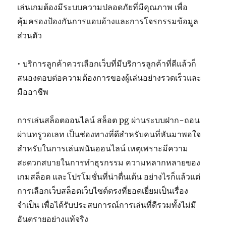
เล่นเกมต้องมีระบบความปลอดภัยที่มีคุณภาพ เพื่อ
คุ้มครองป้องกันการแอบอ้างและการโจรกรรมข้อมูล
ส่วนตัว
• บริการลูกค้าควรเลือกเว็บที่มีบริการลูกค้าที่ดีแล้วก็
สนองตอบต่อความต้องการของผู้เล่นอย่างรวดเร็วและ
มืออาชีพ
การเล่นสล็อตออนไลน์ สล็อต pg ผ่านระบบฝาก-ถอน
ผ่านทรูวอเลท เป็นช่องทางที่ดีสำหรับคนที่หันมาพอใจ
สำหรับในการเล่นพนันออนไลน์ เหตุเพราะมีความ
สะดวกสบายในการทำธุรกรรม ความหลากหลายของ
เกมสล็อต และโปรโมชั่นที่น่าตื่นเต้น อย่างไรก็แล้วแต่
การเลือกเว็บสล็อตเว็บไซต์ตรงที่ยอดเยี่ยมเป็นเรื่อง
จำเป็น เพื่อได้รับประสบการณ์การเล่นที่ดีรวมทั้งไม่มี
อันตรายอย่างแท้จริง