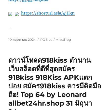
https://shorturl.asia/4jH3n
…
เขียน
หมวด
ป้าย
10 พฤษภาคม 2024
PG Slot
ทางเข้าpg
เมื่อ
หมู่
กำกับ
ดาวน์โหลด918kiss ตำนาน
เว็บสล็อตที่ดีที่สุดสมัคร
918kiss 918Kiss APKแตก
บ่อย สมัคร918kiss ควรมีติดมือ
ถือ! Top 64 by Leonard
allbet24hr.shop 31 มิถุนา