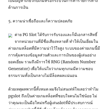
เป็นปัญหาเกี่ยวกับเกมหรือกระบวนการทำรายการทาง
ด้านการเงิน
5. ความน่าเชื่อถือและก็ความปลอดภัย
ค่าย PG Slot ได้รับการรับรองและก็มีเอกสารสิทธิ์
จากหน่วยงานที่มีชื่อเสียงหลายที่ ทำให้เป็นเยี่ยมใน
ค่ายเกมสล็อตที่มีความน่าไว้ใจสูง ระบบของค่ายเกมนี้มี
การคุ้มครองข้อมูลส่วนตัวและการเงินของผู้เล่นอย่าง
ยอดเยี่ยม รวมถึงมีการใช้ RNG (Random Number
Generator) เพื่อให้แน่ใจว่าเกมทุกเกมมีความชอบ
ธรรมรวมทั้งเป็นกลางไม่มีล็อคผลแน่นอน
ด้วยเหตุผลพวกนี้ทั้งหมด ผมจึงไม่สนเท่ห์ใจเลยว่าทำไม
pgslot ถึงเป็นค่ายเกมสล็อตที่ชอบใจคนไม่ใช่น้อย ไม่
ว่าคุณจะเป็นมือใหม่หรือผู้เล่นslotที่มีประสบการณ์