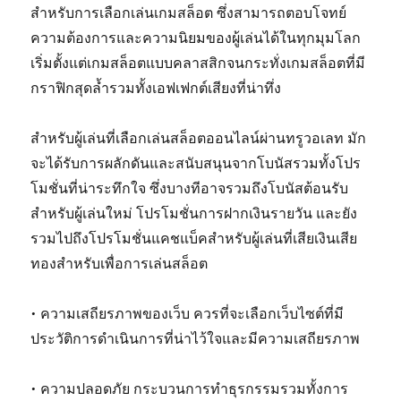
สำหรับการเลือกเล่นเกมสล็อต ซึ่งสามารถตอบโจทย์
ความต้องการและความนิยมของผู้เล่นได้ในทุกมุมโลก
เริ่มตั้งแต่เกมสล็อตแบบคลาสสิกจนกระทั่งเกมสล็อตที่มี
กราฟิกสุดล้ำรวมทั้งเอฟเฟกต์เสียงที่น่าทึ่ง
สำหรับผู้เล่นที่เลือกเล่นสล็อตออนไลน์ผ่านทรูวอเลท มัก
จะได้รับการผลักดันและสนับสนุนจากโบนัสรวมทั้งโปร
โมชั่นที่น่าระทึกใจ ซึ่งบางทีอาจรวมถึงโบนัสต้อนรับ
สำหรับผู้เล่นใหม่ โปรโมชั่นการฝากเงินรายวัน และยัง
รวมไปถึงโปรโมชั่นแคชแบ็คสำหรับผู้เล่นที่เสียเงินเสีย
ทองสำหรับเพื่อการเล่นสล็อต
• ความเสถียรภาพของเว็บ ควรที่จะเลือกเว็บไซต์ที่มี
ประวัติการดำเนินการที่น่าไว้ใจและมีความเสถียรภาพ
• ความปลอดภัย กระบวนการทำธุรกรรมรวมทั้งการ