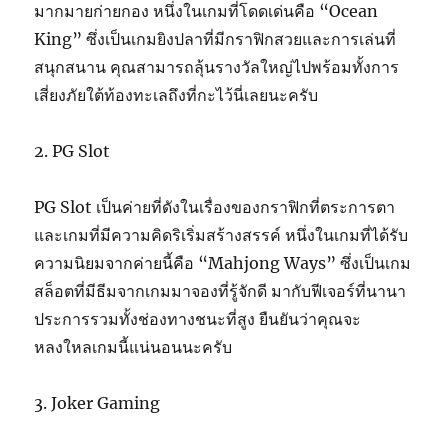
มากมายก่ายกอง หนึ่งในเกมที่โดดเด่นคือ “Ocean
King” ซึ่งเป็นเกมยิงปลาที่มีกราฟิกสวยและการเล่นที่
สนุกสนาน คุณสามารถลุ้นรางวัลใหญ่ไปพร้อมทั้งการ
เสี่ยงภัยใต้ท้องทะเลถึงที่กะไว้นี่เลยนะครับ
2. PG Slot
PG Slot เป็นค่ายที่ดังในเรื่องของกราฟิกที่ตระการตา
และเกมที่มีความคิดริเริ่มสร้างสรรค์ หนึ่งในเกมที่ได้รับ
ความนิยมจากค่ายนี้คือ “Mahjong Ways” ซึ่งเป็นเกม
สล็อตที่มีธีมจากเกมมาจองที่รู้จักดี มากับฟีเจอร์ที่นานา
ประการรวมทั้งช่องทางชนะที่สูง ยืนยันว่าคุณจะ
หลงใหลเกมนี้แน่นอนนะครับ
3. Joker Gaming