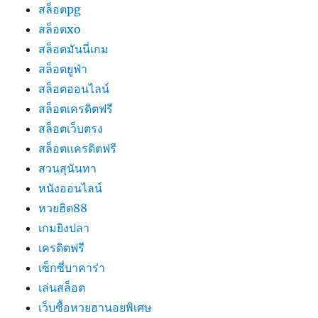
สล็อตpg
สล็อตxo
สล็อตมันนี่เกม
สล็อตยูฟ่า
สล็อตออนไลน์
สล็อตเครดิตฟรี
สล็อตเว็บตรง
สล็อตเเครดิตฟรี
สวนสุนันทา
หนังออนไลน์
หวยฮิต88
เกมยิงปลา
เครดิตฟรี
เซ็กซี่บาคาร่า
เล่นสล็อต
เว็บซื้อหวยฮานอยพิเศษ