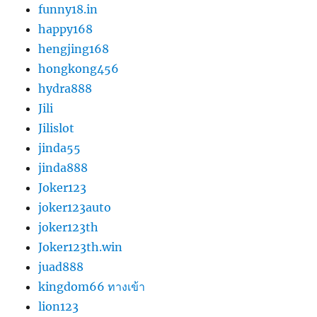
funny18.in
happy168
hengjing168
hongkong456
hydra888
Jili
Jilislot
jinda55
jinda888
Joker123
joker123auto
joker123th
Joker123th.win
juad888
kingdom66 ทางเข้า
lion123