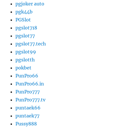
pgjoker auto
pgk44b
PGSlot
pgslot718
pgslot77
pgslot77.tech
pgslot99
pgslotth
pokbet
PunPro66
PunPro66.in
PunPro777
PunPro777.tv
puntaek66
puntaek77
Pussy888