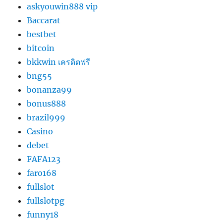
askyouwin888 vip
Baccarat
bestbet
bitcoin
bkkwin เครดิตฟรี
bng55
bonanza99
bonus888
brazil999
Casino
debet
FAFA123
faro168
fullslot
fullslotpg
funny18