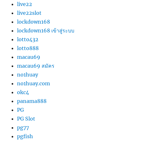
live22
live22slot
lockdown168
lockdown168 เข้าสู่ระบบ
lotto432
lotto888
macau69
macau69 สมัคร
no1huay
no1huay.com
okc4
panama888
PG
PG Slot
pg77
pgfish