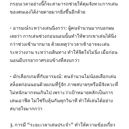
กรอบเวลาอย่างนี้ก็จะสามารถช่วยให้คุมจังหวะการเล่น
ของตนเองได้ง่ายดายมากยิ่งขึ้นอีกด้วย
• อารมณ์ระหว่างเล่นนิ่งกว่า: ผู้คนจำนวนมากบอกผม
เลยว่า การเล่นช่วงก่อนนอนนั้นทำให้พวกเขาเล่นได้นิ่ง
กว่าช่วงเช้ามากมาย ด้วยเหตุว่าเวลาเช้าอาจจะเล่น
ระหว่างงาน ระหว่างเดินทาง ทำให้จิตใจไม่นิ่ง เมื่อก่อน
นอนมีบรรยากาศรอบข้างที่สงบกว่า
• มักเลือกเกมที่กับอารมณ์: คนจำนวนไม่น้อยเลือกเล่น
สล็อตก่อนนอนด้วยเกมที่รู้จัก ภาพสบายๆหรือมีจังหวะที่
ไม่หนักมากจนเกินไป เพราะว่าเป้าหมายหลักเป็นการ
เล่นเอาฟีล ไม่ใช่รีบลุ้นกันทุกวินาที ทำให้เล่นได้อย่าง
สบายใจมากกว่า
3. การมี “ระยะเวลาเล่นประจำ” ทำให้ความข้องเกี่ยว