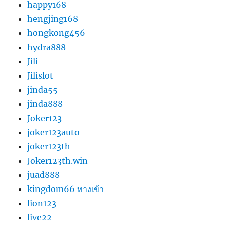
happy168
hengjing168
hongkong456
hydra888
Jili
Jilislot
jinda55
jinda888
Joker123
joker123auto
joker123th
Joker123th.win
juad888
kingdom66 ทางเข้า
lion123
live22