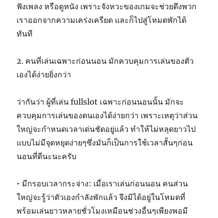
ฟังเพลง หรือดูหนัง เพราะจังหวะของเกมจะช่วยดึงพวก
เราออกจากความเคร่งเครียด และก็ไปสู่โหมดพักได้
ทันที
2. คนที่เล่นเฉพาะก่อนนอน มักควบคุมการเล่นของตัว
เองได้ง่ายยิ่งกว่า
ว่ากันว่า ผู้ที่เล่น fullslot เฉพาะก่อนนอนนั้น มักจะ
ควบคุมการเล่นของตนเองได้ง่ายกว่า เพราะเหตุว่าส่วน
ใหญ่จะกำหนดเวลาเด่นชัดอยู่แล้ว ทำให้ไม่หลุดยาวไป
แบบไม่มีจุดหยุดง่ายๆซึ่งมันก็เป็นการใช้เวลาสั้นๆก่อน
นอนที่ดีนะนะครับ
• มีกรอบเวลากระจ่าง: เมื่อเราเล่นก่อนนอน คนส่วน
ใหญ่จะรู้ว่าตัวเองกำลังพักแล้ว จึงมิได้อยู่ในโหมดที่
พร้อมเล่นยาวหลายชั่วโมงเหมือนช่วงอื่นๆเพียงพอมี