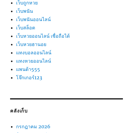
เว็บถูกหวย
เว็บพนัน
เว็บพนันออนไลน์
เว็บสล็อต
เว็บหวยออนไลน์ เชื่อถือได้
เว็บหวยฮานอย
แทงบอลออนไลน์
แทงหวยออนไลน์
แพนด้า555
โจ๊กเกอร์123
คลังเก็บ
กรกฎาคม 2026