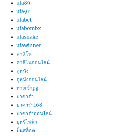
ufa89
ufa9r
ufabet
ufabombx
ufasnake
ufawinner
คาสิโน
คาสิโนออนไลน์
ดูหนัง
ดูหนังออนไลน์
ทางเข้าpg
บาคาร่า
บาคาร่า168
บาคาร่าออนไลน์
บุหรีไฟฟ้า
ปั่นสล็อต