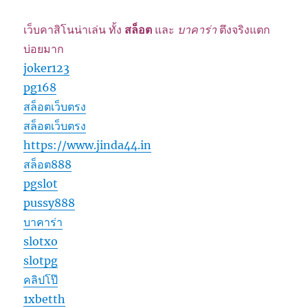
เว็บคาสิโนน่าเล่น ทั้ง
สล็อต
และ
บาคาร่า
ตึงจริงแตก
บ่อยมาก
joker123
pg168
สล็อตเว็บตรง
สล็อตเว็บตรง
https://www.jinda44.in
สล็อต888
pgslot
pussy888
บาคาร่า
slotxo
slotpg
คลิปโป๊
1xbetth