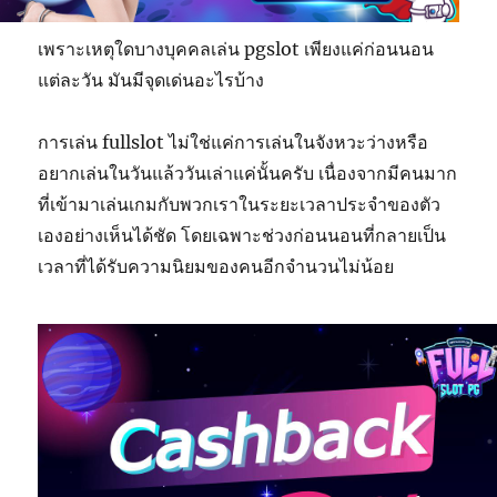
เพราะเหตุใดบางบุคคลเล่น pgslot เพียงแค่ก่อนนอน
แต่ละวัน มันมีจุดเด่นอะไรบ้าง
การเล่น fullslot ไม่ใช่แค่การเล่นในจังหวะว่างหรือ
อยากเล่นในวันแล้ววันเล่าแค่นั้นครับ เนื่องจากมีคนมาก
ที่เข้ามาเล่นเกมกับพวกเราในระยะเวลาประจำของตัว
เองอย่างเห็นได้ชัด โดยเฉพาะช่วงก่อนนอนที่กลายเป็น
เวลาที่ได้รับความนิยมของคนอีกจำนวนไม่น้อย