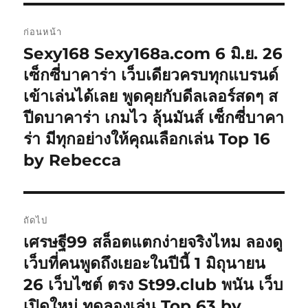
แนะแนว
ก่อนหน้า
เรื่อง
Sexy168 Sexy168a.com 6 มิ.ย. 26
เรื่อง
ก่อน
เซ็กซี่บาคาร่า เว็บเดียวครบทุกแบรนด์
หน้า:
เข้าเล่นได้เลย พูดคุยกับดีลเลอร์สดๆ ส
ปีดบาคาร่า เกมไว ลุ้นมันส์ เซ็กซี่บาคา
ร่า มีทุกอย่างให้คุณเลือกเล่น Top 16
by Rebecca
ถัดไป
เศรษฐี99 สล็อตแตกง่ายจริงไหม ลองดู
เรื่อง
ต่อ
เว็บที่คนพูดถึงเยอะในปีนี้ 1 มิถุนายน
ไป:
26 เว็บไซต์ ตรง St99.club พนัน เว็บ
เปิดใหม่ ทดลองเล่น Top 63 by