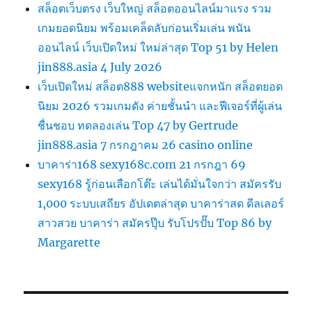
สล็อตเว็บตรง เว็บใหญ่ สล็อตออนไลน์มาแรง รวม
เกมยอดนิยม พร้อมเคล็ดลับก่อนเริ่มเล่น พนัน
ออนไลน์ เว็บเปิดใหม่ ใหม่ล่าสุด Top 51 by Helen
jin888.asia 4 July 2026
เว็บเปิดใหม่ สล็อต888 websiteแจกหนัก สล็อตยอด
นิยม 2026 รวมเกมดัง ค่ายชั้นนำ และฟีเจอร์ที่ผู้เล่น
ชื่นชอบ ทดลองเล่น Top 47 by Gertrude
jin888.asia 7 กรกฎาคม 26 casino online
บาคาร่า168 sexy168c.com 21 กรกฎา 69
sexy168 รู้ก่อนเลือกโต๊ะ เล่นได้มั่นใจกว่า สมัครรับ
1,000 ระบบเสถียร อัปเดตล่าสุด บาคาร่าสด ดีลเลอร์
สาวสวย บาคาร่า สมัครปุ๊บ รับโปรปั๊บ Top 86 by
Margarette