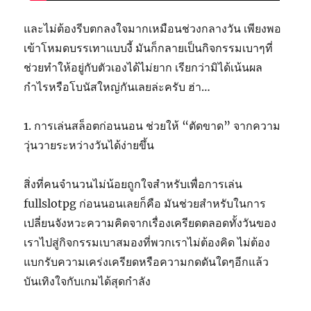
และไม่ต้องรีบตกลงใจมากเหมือนช่วงกลางวัน เพียงพอ
เข้าโหมดบรรเทาแบบงี้ มันก็กลายเป็นกิจกรรมเบาๆที่
ช่วยทำให้อยู่กับตัวเองได้ไม่ยาก เรียกว่ามิได้เน้นผล
กำไรหรือโบนัสใหญ่กันเลยล่ะครับ ฮ่า…
1. การเล่นสล็อตก่อนนอน ช่วยให้ “ตัดขาด” จากความ
วุ่นวายระหว่างวันได้ง่ายขึ้น
สิ่งที่คนจำนวนไม่น้อยถูกใจสำหรับเพื่อการเล่น
fullslotpg ก่อนนอนเลยก็คือ มันช่วยสำหรับในการ
เปลี่ยนจังหวะความคิดจากเรื่องเครียดตลอดทั้งวันของ
เราไปสู่กิจกรรมเบาสมองที่พวกเราไม่ต้องคิด ไม่ต้อง
แบกรับความเคร่งเครียดหรือความกดดันใดๆอีกแล้ว
บันเทิงใจกับเกมได้สุดกำลัง