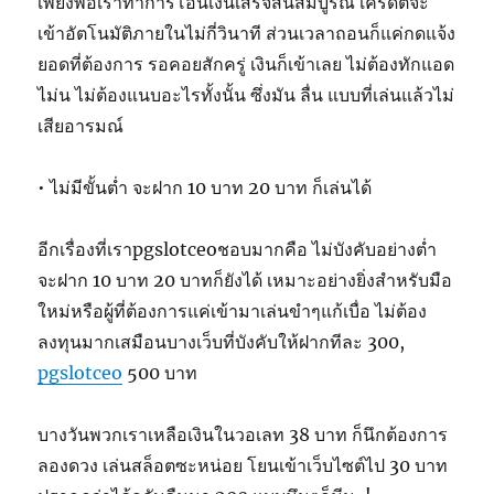
เพียงพอเราทำการโอนเงินเสร็จสิ้นสมบูรณ์ เครดิตจะ
เข้าอัตโนมัติภายในไม่กี่วินาที ส่วนเวลาถอนก็แค่กดแจ้ง
ยอดที่ต้องการ รอคอยสักครู่ เงินก็เข้าเลย ไม่ต้องทักแอด
ไม่น ไม่ต้องแนบอะไรทั้งนั้น ซึ่งมัน ลื่น แบบที่เล่นแล้วไม่
เสียอารมณ์
• ไม่มีขั้นต่ำ จะฝาก 10 บาท 20 บาท ก็เล่นได้
อีกเรื่องที่เราpgslotceoชอบมากคือ ไม่บังคับอย่างต่ำ
จะฝาก 10 บาท 20 บาทก็ยังได้ เหมาะอย่างยิ่งสำหรับมือ
ใหม่หรือผู้ที่ต้องการแค่เข้ามาเล่นขำๆแก้เบื่อ ไม่ต้อง
ลงทุนมากเสมือนบางเว็บที่บังคับให้ฝากทีละ 300,
pgslotceo
500 บาท
บางวันพวกเราเหลือเงินในวอเลท 38 บาท ก็นึกต้องการ
ลองดวง เล่นสล็อตซะหน่อย โยนเข้าเว็บไซต์ไป 30 บาท