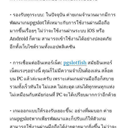
• รองรับทุกระบบ: ในปัจจุบัน ค่ายเกมจำนวนมากมีการ
พัฒนาเกมpgslotให้เหมาะกับการใช้งานผ่านมือถือ
มากขึ้นเรื่อยๆ ไม่ว่าจะใช้งานผ่านระบบ iOS หรือ
Android ก็ตาม สามารถเข้าใช้งานได้อย่างปลอดภัย
อีกทั้งเว็บไซต์รวมทั้งแอปพลิเคชัน
• การเชื่อมต่ออินเทอร์เน็ต:
pgslotfish
สมัยอินเทอร์
เน็ตแรงๆอย่างนี้ คุณก็ไม่มีความจำเป็นต้องเล่น สล็อต
บน PC แล้วล่ะนะครับ เพราะเล่นเกมผ่านมือถือก็สบาย
รวมทั้งเร็วทันใจ ไม่แลค ไม่สะดุด เล่นได้ทุกหนทุกแห่ง
ไม่เหมือนกับสมัยก่อนที่ PC จะได้เปรียบมากกว่าอีกด้วย
• เกมออกแบบให้รองรับเยอะขึ้น: อย่างที่ผมบอก ค่าย
เกมpgslotพากเพียรพัฒนาและก็ปรับแก้ให้ตัวเกม
สามารถใช้งานผ่านมือถือได้ง่ายดายมากยิ่งขึ้น ไม่ว่าจะ