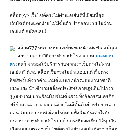
สล็อต777 เว็บไซต์ตรงไม่ผ่านเอเย่นต์ที่เยี่ยมที่สุด
เว็บไซต์ตรงแตกง่าย ไม่มีขั้นต่ำ ฝากถอนง่าย ไม่ผ่าน
เอเย่นต์ สมัครเลย!
สล็อต777 หนทางที่ยอดเยี่ยมของนักเดิมพัน แม้คุณ
อยากสนุกกับวิธีการทำผลกำไรจากเกม
สล็อตเว็บ
ตรง
ล่ะก็ มาลองใช้บริการกับพวกเราเว็บตรงไม่ผ่าน
เอเย่นต์ได้เลย สล็อตเว็บตรงไม่ผ่านเอเย่นต์ เว็บตรง
ลิขสิทธิ์แท้จากค่ายเกมชั้นแนวหน้าระดับนานาชาติ
เยอะแยะ นำเข้าเกมสล็อตประสิทธิภาพสูงเกินไปกว่า
3,000 เกม มาพร้อมโปรโมชั่นรวมทั้งกิจกรรมเครดิต
ฟรีจำนวนมาก ฝากถอนง่าย ไม่มีขั้นต่ำสำหรับการฝาก
ถอน ไม่มีค่าประเพณีอะไรก็ตามทั้งนั้น บันเทิงใจกับ
แนวทางการทำผลกำไรบนเว็บตรงที่ยอดเยี่ยมได้ทุกวัน
เลือกpunpro777เว็บไซต์ตรงไม่ผ่านเอเย่นต์จาก สล็อต