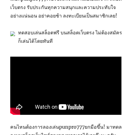
เว็บตรง รับประกันทุกความสนุกและความประทับใจ
อย่างแน่นอน อย่าคอยช้า ลงทะเบียนเป็นสมาชิกเลย!
ทดสอบเล่นสล็อตฟรี บนสล็อตเว็บตรง ไม่ต้องสมัคร
ก็เล่นได้โดยทันที
คนไหนต้องการลองเล่นpunpro777ยกมือขึ้น! มาทดล