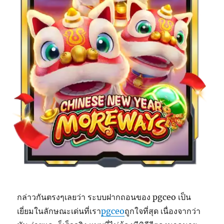
กล่าวกันตรงๆเลยว่า ระบบฝากถอนของ pgceo เป็น
เยี่ยมในลักษณะเด่นที่เรา
pgceo
ถูกใจที่สุด เนื่องจากว่า