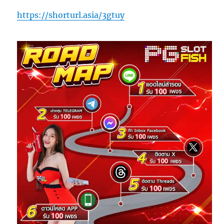
https://shorturl.asia/3gtuy