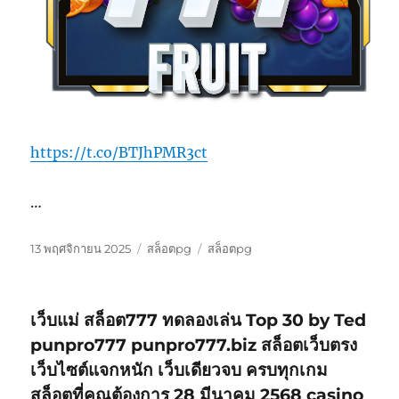
https://t.co/BTJhPMR3ct
…
เขียน
หมวด
ป้าย
13 พฤศจิกายน 2025
สล็อตpg
สล็อตpg
เมื่อ
หมู่
กำกับ
เว็บแม่ สล็อต777 ทดลองเล่น Top 30 by Ted
punpro777 punpro777.biz สล็อตเว็บตรง
เว็บไซต์แจกหนัก เว็บเดียวจบ ครบทุกเกม
สล็อตที่คุณต้องการ 28 มีนาคม 2568 casino