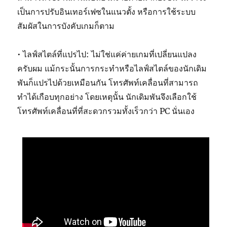
เป็นการปรับอินเทอร์เฟซในแนวตั้ง หรือการใช้ระบบ
สัมผัสในการบังคับเกมก็ตาม
• ไลฟ์สไตล์ที่แปรไป: ไม่ใช่แค่ค่ายเกมที่เปลี่ยนแปลง
ครับผม แม้กระนั้นการกระทำหรือไลฟ์สไตล์ของนักเดิม
พันก็แปรไปด้วยเหมือนกัน โทรศัพท์เคลื่อนที่สามารถ
ทำได้เกือบทุกอย่าง โดยเหตุนั้น นักเดิมพันจึงเลือกใช้
โทรศัพท์เคลื่อนที่ที่สะดวกรวมทั้งเร็วกว่า PC นั่นเอง