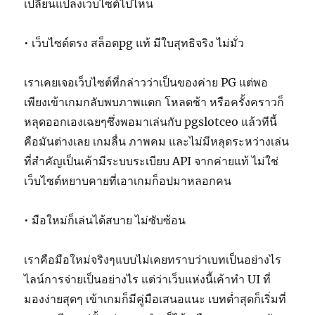
เปลี่ยนแปลงเว็บไซต์ไปไหน
• เว็บไซต์ตรง สล็อตpg แท้ มีใบสุทธิจริง ไม่มั่ว
เราเคยเจอเว็บไซต์ที่กล่าวว่าเป็นของค่าย PG แต่พอ
เพียงเข้าเกมกลับพบภาพแตก โหลดช้า หรือครั้งคราวก็
หลุดออกเองเฉยๆซึ่งพอมาเล่นกับ pgslotceo แล้วทีนี้
คือมันต่างเลย เกมลื่น ภาพคม และไม่มีหลุดระหว่างเล่น
ที่สำคัญเป็นเค้ามีระบบระเบียบ API จากค่ายแท้ ไม่ใช่
เว็บไซต์หยาบคายที่เอาเกมก็อปมาหลอกคน
• มือใหม่ก็เล่นได้สบาย ไม่ซับซ้อน
เราคือมือใหม่จริงๆแบบไม่เคยทราบว่าเบทเป็นอย่างไร
ไลน์การจ่ายเป็นอย่างไร แต่ว่าเว็บแห่งนี้เค้าทำ UI ที่
มองง่ายสุดๆ เข้าเกมก็มีคู่มือเสนอแนะ เบทต่ำสุดก็เริ่มที่