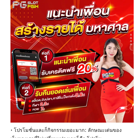
• โปรโมชั่นและก็กิจกรรมเยอะมาก: ลักษณะเด่นของ