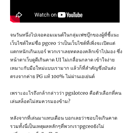
จนวันหนึ่งไปเจอคอมเมนต์ในกลุ่มเฟซบุ๊กของผู้ที่ชี้แนะ
เว็บไซต์ใหม่ชื่อ pgceo ว่าเป็นเว็บไซต์ที่เพิ่งจะเปิดแต่
แตกหนักเกินเบอร์ พวกเราเลยทดลองคลิกเข้าไปมอง ซึ่ง
หน้าตาเว็บดูดีเกินคาด UI ไม่เกลื่อนกลาด เข้าใจง่าย
เหมาะกับมือใหม่แบบเรามาก แล้วก็ที่สำคัญซึ่งมันส่ง
ตรงจากค่าย PG แท้ 100% ไม่ผ่านเอเย่นต์
เพราะอะไรถึงกล้ากล่าวว่า pgslotceo คือตัวเลือกที่คน
เล่นสล็อตไม่สมควรมองข้าม?
หลังจากที่เล่นมาแทบเดือน บอกเลยว่าชอบใจเกินคาด
รวมทั้งนี่เป็นเหตุผลหลักๆที่พวกเราpgceoยังไม่