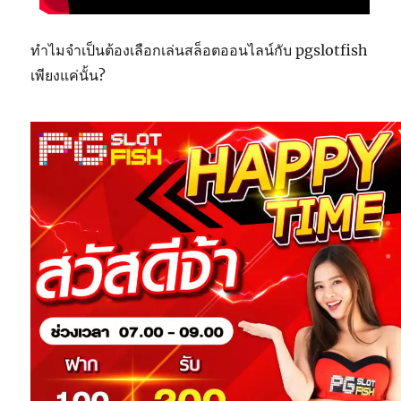
ทำไมจำเป็นต้องเลือกเล่นสล็อตออนไลน์กับ pgslotfish
เพียงแค่นั้น?