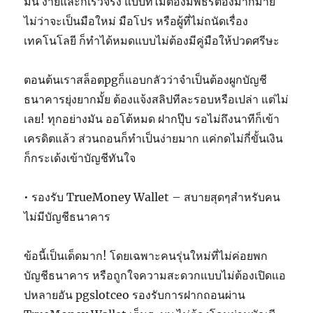
มัน ง่ายและก็เร็วจริง แบบที่ไม่ต้องมีพิธีรีตองมากมาย
ไม่ว่าจะเป็นมือใหม่ มือโปร หรือผู้ที่ไม่ถนัดเรื่อง
เทคโนโลยี ก็ทำได้หมดแบบไม่ต้องมีคู่มือให้ปวดศรีษะ
ตอนต้นเราสล็อตpgก็แอบกลัวว่าจำเป็นต้องผูกบัญชี
ธนาคารยุ่งยากมั้ย ต้องแจ้งสลิปทีละรอบหรือเปล่า แต่ไม่
เลย! ทุกอย่างมัน ออโต้หมด ฝากปุ๊บ รอไม่ถึงนาทีก็เข้า
เครดิตแล้ว ส่วนถอนก็ทำเป็นง่ายมาก แค่กดไม่กี่ขั้นเงิน
ก็กระเด้งเข้าบัญชีทันใจ
• รองรับ TrueMoney Wallet – สบายสุดๆสำหรับคน
ไม่มีบัญชีธนาคาร
ข้อนี้เป็นเด็ดมาก! โดยเฉพาะคนรุ่นใหม่ที่ไม่ค่อยพก
บัญชีธนาคาร หรือถูกใจความสะดวกแบบไม่ต้องเปิดแอ
ปหลายอัน pgslotceo รองรับการฝากถอนผ่าน