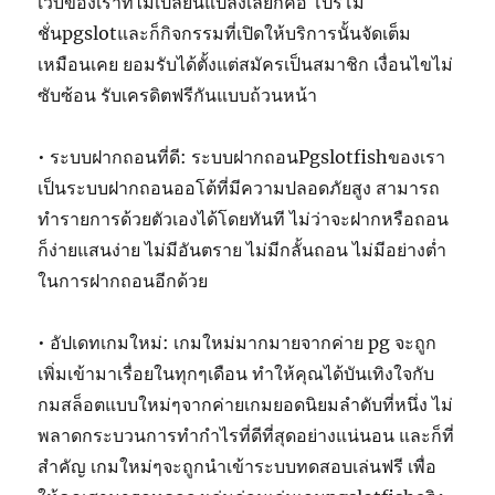
เว็บของเราที่ไม่เปลี่ยนแปลงเลยก็คือ โปรโม
ชั่นpgslotและก็กิจกรรมที่เปิดให้บริการนั้นจัดเต็ม
เหมือนเคย ยอมรับได้ตั้งแต่สมัครเป็นสมาชิก เงื่อนไขไม่
ซับซ้อน รับเครดิตฟรีกันแบบถ้วนหน้า
• ระบบฝากถอนที่ดี: ระบบฝากถอนPgslotfishของเรา
เป็นระบบฝากถอนออโต้ที่มีความปลอดภัยสูง สามารถ
ทำรายการด้วยตัวเองได้โดยทันที ไม่ว่าจะฝากหรือถอน
ก็ง่ายแสนง่าย ไม่มีอันตราย ไม่มีกลั้นถอน ไม่มีอย่างต่ำ
ในการฝากถอนอีกด้วย
• อัปเดทเกมใหม่: เกมใหม่มากมายจากค่าย pg จะถูก
เพิ่มเข้ามาเรื่อยในทุกๆเดือน ทำให้คุณได้บันเทิงใจกับ
กมสล็อตแบบใหม่ๆจากค่ายเกมยอดนิยมลำดับที่หนึ่ง ไม่
พลาดกระบวนการทำกำไรที่ดีที่สุดอย่างแน่นอน และก็ที่
สำคัญ เกมใหม่ๆจะถูกนำเข้าระบบทดสอบเล่นฟรี เพื่อ