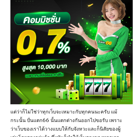
แต่ว่าก็ไม่ใช่ว่าทุกเว็บจะเหมาะกับทุกคนนะครับ แม้
กระนั้น ปั่นแตก66 นั้นแตกต่างกันออกไปขอรับ เพราะ
ว่าเว็บของเราได้วางแบบให้กับจังหวะและก็นิสัยของผู้