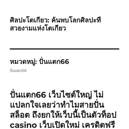
ศิลปะโตเกียว: ค้นพบโลกศิลปะที่
สวยงามแห่งโตเกียว
หมวดหมู่:
ปั่นแตก66
ปั่นแตก66
ปั่นแตก66 เว็บไซต์ใหญ่ ไม่
แปลกใจเลยว่าทำไมสายปั่น
สล็อต ถึงยกให้เว็บนี้เป็นตัวท็อป
casino เว็บเปิดใหม่ เครดิตฟรี