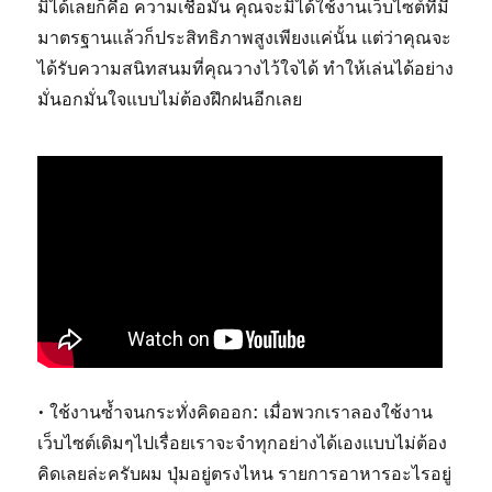
มิได้เลยก็คือ ความเชื่อมั่น คุณจะมิได้ใช้งานเว็บไซต์ที่มี
มาตรฐานแล้วก็ประสิทธิภาพสูงเพียงแค่นั้น แต่ว่าคุณจะ
ได้รับความสนิทสนมที่คุณวางไว้ใจได้ ทำให้เล่นได้อย่าง
มั่นอกมั่นใจแบบไม่ต้องฝึกฝนอีกเลย
• ใช้งานซ้ำจนกระทั่งคิดออก: เมื่อพวกเราลองใช้งาน
เว็บไซต์เดิมๆไปเรื่อยเราจะจำทุกอย่างได้เองแบบไม่ต้อง
คิดเลยล่ะครับผม ปุ่มอยู่ตรงไหน รายการอาหารอะไรอยู่