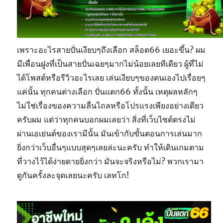
เพราะอะไรสายปั่นเงียบๆถึงเลือก สล็อต66 เยอะขึ้น? ผม
มีเพื่อนฝูงที่เป็นสายปั่นเฉยๆมากไม่น้อยเลยทีเดียว ผู้ที่ไม่
ได้โพสต์หรือรีวิวอะไรเลย เล่นเงียบๆของตนเองไปเรื่อยๆ
แค่นั้น ทุกคนต่างเลือก ปั่นแตก66 ทั้งนั้น เหตุผลหลักๆ
ไม่ใช่เรื่องของความลื่นไถลหรือโปรแรงเพียงอย่างเดียว
ครับผม แต่ว่าทุกคนบอกผมเลยว่า สิ่งที่เว็บไซต์ตรงไม่
ผ่านเอเย่นต์ของเรามีนั้น มันเข้ากับขั้นตอนการเล่นมาก
ยิ่งกว่าเว็บอื่นๆแบบสุดๆเลยล่ะนะครับ ทำให้เดินเกมตาม
ที่วางไว้ได้ง่ายดายยิ่งกว่า มันจะจริงหรือไม่? พวกเรามา
ดูกันครั้งละจุดเลยนะครับ เลทโก!