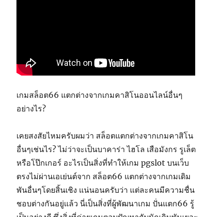
เกมสล็อต66 แตกต่างจากเกมคาสิโนออนไลน์อื่นๆ
อย่างไร?
เคยสงสัยไหมครับผมว่า สล็อตแตกต่างจากเกมคาสิโน
อื่นๆเช่นไร? ไม่ว่าจะเป็นบาคาร่า ไฮโล เสือมังกร รูเล็ต
หรือโป๊กเกอร์ อะไรเป็นสิ่งที่ทำให้เกม pgslot บนเว็บ
ตรงไม่ผ่านเอเย่นต์จาก สล็อต66 แตกต่างจากเกมเดิม
พันอื่นๆโดยสิ้นเชิง แน่นอนครับว่า แต่ละคนมีความชื่น
ชอบต่างกันอยู่แล้ว นี่เป็นสิ่งที่ผู้พัฒนาเกม ปั่นแตก66 รู้
เป็นอย่างดี ซึ่งสิ่งที่ค่ายเกมตอบปัญหากับนักเดิมพันเยอะ