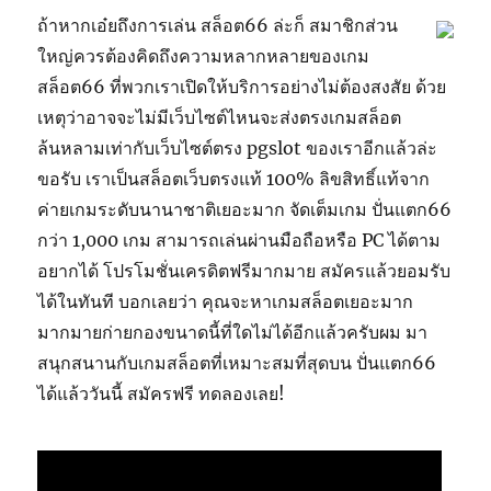
ถ้าหากเอ๋ยถึงการเล่น สล็อต66 ล่ะก็ สมาชิกส่วน
ใหญ่ควรต้องคิดถึงความหลากหลายของเกม
สล็อต66 ที่พวกเราเปิดให้บริการอย่างไม่ต้องสงสัย ด้วย
เหตุว่าอาจจะไม่มีเว็บไซต์ไหนจะส่งตรงเกมสล็อต
ล้นหลามเท่ากับเว็บไซต์ตรง pgslot ของเราอีกแล้วล่ะ
ขอรับ เราเป็นสล็อตเว็บตรงแท้ 100% ลิขสิทธิ์แท้จาก
ค่ายเกมระดับนานาชาติเยอะมาก จัดเต็มเกม ปั่นแตก66
กว่า 1,000 เกม สามารถเล่นผ่านมือถือหรือ PC ได้ตาม
อยากได้ โปรโมชั่นเครดิตฟรีมากมาย สมัครแล้วยอมรับ
ได้ในทันที บอกเลยว่า คุณจะหาเกมสล็อตเยอะมาก
มากมายก่ายกองขนาดนี้ที่ใดไม่ได้อีกแล้วครับผม มา
สนุกสนานกับเกมสล็อตที่เหมาะสมที่สุดบน ปั่นแตก66
ได้แล้ววันนี้ สมัครฟรี ทดลองเลย!