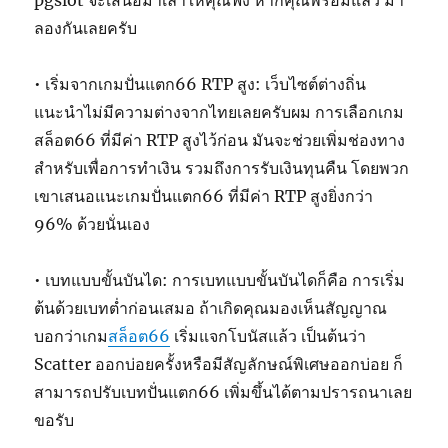
ลองกันเลยครับ
• เริ่มจากเกมปั่นแตก66 RTP สูง: เว็บไซต์ต่างถิ่น
แนะนำไม่มีความต่างจากไทยเลยครับผม การเลือกเกม
สล็อต66 ที่มีค่า RTP สูงไว้ก่อน มันจะช่วยเพิ่มช่องทาง
สำหรับเพื่อการทำเงิน รวมถึงการรับเงินทุนคืน โดยพวก
เขาเสนอแนะเกมปั่นแตก66 ที่มีค่า RTP สูงยิ่งกว่า
96% ด้วยนั่นเอง
• เบทแบบขั้นบันได: การเบทแบบขั้นบันไดก็คือ การเริ่ม
ต้นด้วยเบทต่ำก่อนเสมอ ถ้าเกิดคุณมองเห็นสัญญาณ
บอกว่าเกม
สล็อต66
เริ่มแจกโบนัสแล้ว เป็นต้นว่า
Scatter ออกบ่อยครั้งหรือมีสัญลักษณ์พิเศษออกบ่อย ก็
สามารถปรับเบทปั่นแตก66 เพิ่มขึ้นได้ตามปรารถนาเลย
ขอรับ