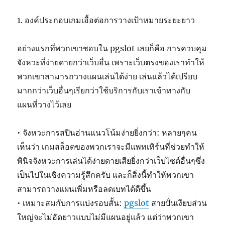
1. องค์ประกอบเกมเอื้อต่อการวางเป้าหมายระยะยาว
อย่างแรกที่พวกเขาชอบใน pgslot เลยก็คือ การควบคุม
จังหวะที่ง่ายดายกว่าเว็บอื่น เพราะเว็บตรงของเราทำให้
พวกเขาสามารถวางแผนเล่นได้ง่าย เล่นแล้วได้เปรียบ
มากกว่าเว็บอื่นๆเรียกว่าใช้บริการกับเราเข้าทางกับ
แผนที่วางไว้เลย
• จังหวะการสปินอ่านแนวโน้มง่ายยิ่งกว่า: หลายๆคน
เห็นว่า เกมสล็อตของพวกเราจะมีแพทเทิร์นที่ช่วยทำให้
พินิจจังหวะการเล่นได้ง่ายดายเสียยิ่งกว่าเว็บไซต์อื่นๆซึ่ง
เป็นไปในเชิงความรู้สึกครับ และก็สิ่งนี้ทำให้พวกเขา
สามารถวางแผนเพิ่มหรือลดเบทได้ดีขึ้น
• เหมาะสมกับการแบ่งรอบสั้น:
pgslot
สายปั่นเงียบส่วน
ใหญ่จะไม่อัดยาวแบบไม่มีแผนอยู่แล้ว แต่ว่าพวกเขา