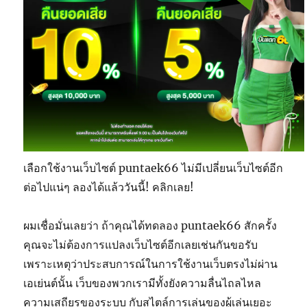
เลือกใช้งานเว็บไซต์ puntaek66 ไม่มีเปลี่ยนเว็บไซต์อีก
ต่อไปแน่ๆ ลองได้แล้ววันนี้! คลิกเลย!
ผมเชื่อมั่นเลยว่า ถ้าคุณได้ทดลอง puntaek66 สักครั้ง
คุณจะไม่ต้องการแปลงเว็บไซต์อีกเลยเช่นกันขอรับ
เพราะเหตุว่าประสบการณ์ในการใช้งานเว็บตรงไม่ผ่าน
เอเย่นต์นั้น เว็บของพวกเรามีทั้งยังความลื่นไถลไหล
ความเสถียรของระบบ กับสไตล์การเล่นของผู้เล่นเยอะ