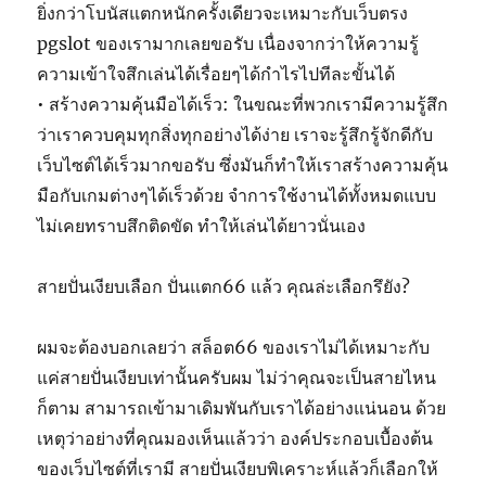
ยิ่งกว่าโบนัสแตกหนักครั้งเดียวจะเหมาะกับเว็บตรง
pgslot ของเรามากเลยขอรับ เนื่องจากว่าให้ความรู้
ความเข้าใจสึกเล่นได้เรื่อยๆได้กำไรไปทีละขั้นได้
• สร้างความคุ้นมือได้เร็ว: ในขณะที่พวกเรามีความรู้สึก
ว่าเราควบคุมทุกสิ่งทุกอย่างได้ง่าย เราจะรู้สึกรู้จักดีกับ
เว็บไซต์ได้เร็วมากขอรับ ซึ่งมันก็ทำให้เราสร้างความคุ้น
มือกับเกมต่างๆได้เร็วด้วย จำการใช้งานได้ทั้งหมดแบบ
ไม่เคยทราบสึกติดขัด ทำให้เล่นได้ยาวนั่นเอง
สายปั่นเงียบเลือก ปั่นแตก66 แล้ว คุณล่ะเลือกรึยัง?
ผมจะต้องบอกเลยว่า สล็อต66 ของเราไม่ได้เหมาะกับ
แค่สายปั่นเงียบเท่านั้นครับผม ไม่ว่าคุณจะเป็นสายไหน
ก็ตาม สามารถเข้ามาเดิมพันกับเราได้อย่างแน่นอน ด้วย
เหตุว่าอย่างที่คุณมองเห็นแล้วว่า องค์ประกอบเบื้องต้น
ของเว็บไซต์ที่เรามี สายปั่นเงียบพิเคราะห์แล้วก็เลือกให้