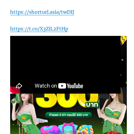
https://shorturl.asia/twDIJ
https://t.co/X3ZiL2FtHp