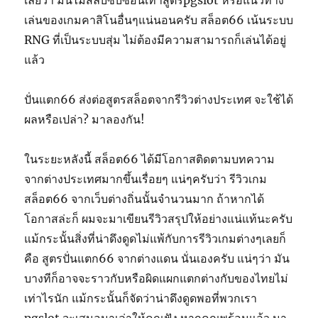
เล่นของเกมคาสิโนอื่นๆแน่นอนครับ สล็อต66 เน้นระบบ
RNG ที่เป็นระบบสุ่ม ไม่ต้องมีความสามารถก็เล่นได้อยู่
แล้ว
ปั่นแตก66 ส่งต่อสูตรสล็อตจากรีวิวต่างประเทศ จะใช้ได้
ผลหรือเปล่า? มาลองกัน!
ในระยะหลังนี้ สล็อต66 ได้มีโอกาสติดตามบทความ
จากต่างประเทศมากขึ้นเรื่อยๆ แน่ๆครับว่า รีวิวเกม
สล็อต66 จากเว็บต่างถิ่นนั้นจำนวนมาก ถ้าหากได้
โอกาสล่ะก็ ผมจะมาเขียนรีวิวสรุปให้อย่างแน่แท้นะครับ
แม้กระนั้นสิ่งที่น่าดึงดูดไม่แพ้กับการรีวิวเกมต่างๆเลยก็
คือ สูตรปั่นแตก66 จากต่างแดน นั่นเองครับ แน่ๆว่า มัน
บางทีก็อาจจะราวกับหรือผิดแผกแตกต่างกับของไทยไม่
เท่าไรนัก แม้กระนั้นก็จัดว่าน่าดึงดูดพอที่พวกเรา
pgslot จะเสนอมาเล่าให้คุณฟัง หากคุณพร้อมแล้ว มา