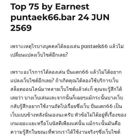
Top 75 by Earnest
puntaek66.bar 24 JUN
2569
เพราะเหตุไรบางบุคคลได้ลองเล่น puntaek66 แล้วไม่
เปลี่ยนแปลงเว็บไซต์อีกเลย?
เพราะอะไรการได้ลองเล่น ปั่นแตก66 แล้วไม่ได้อยาก
แปลงเว็บไซต์อีกเลย? ถ้าเกิดคุณได้ลองใช้บริการเว็บ
สล็อตออนไลน์มาหลายเว็บไซต์แล้วล่ะก็ คุณจะรู้สึกได้
เลยว่า บางเว็บเล่นและจากนั้นก็เฉยๆแม้กระนั้นบางเว็บ
กลับรู้สึกอยากใช้งานถัดไปเรื่อยซึ่งเว็บ ปั่นแตก66 เป็น
เว็บแบบข้างหลังนั่นเองนะครับ หัวข้อไม่ได้อยู่ที่เรื่องของ
เกมเยอะแยะหรือโบนัสดีเพียงแค่นั้น แม้กระนั้นมันคือ
ความรู้สึกในขณะที่พวกเราได้ใช้งานจริงๆซึ่งเว็บไซต์