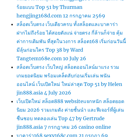
ร้อยแบบ Top 51 by Thurman
hengjing168d.com 12 กรกฎาคม 2569
สล็อตเว็บตรง เว็บเดียวครบ ทั้งสล็อตและบาคาร่า
ฝากไม่ถึงร้อย ได้สอยตังแน่ จ่ายตรง กี่ล้านก็จ่าย คุ้ม
ค่าการเดิมพัน ที่สุดในวงการ สล็อต168 เริ่มก่อนวันนี้
มีลุ้นก่อนใคร Top 38 by Ward
Tangtem168e.com 10 July 26
สล็อตเว็บตรง เว็บใหญ่ สล็อตออนไลน์มาแรง รวม
เกมยอดนิยม พร้อมเคล็ดลับก่อนเริ่มเล่น พนัน
ออนไลน์ เว็บเปิดใหม่ ใหม่ล่าสุด Top 51 by Helen
jin888.asia 4 July 2026
เว็บเปิดใหม่ สล็อต888 websiteแจกหนัก สล็อตยอด
นิยม 2026 รวมเกมดัง ค่ายชั้นนำ และฟีเจอร์ที่ผู้เล่น
ชื่นชอบ ทดลองเล่น Top 47 by Gertrude
jin888.asia 7 กรกฎาคม 26 casino online
บาคาร่า168 sexy168c.com 21 กรกฎา 69