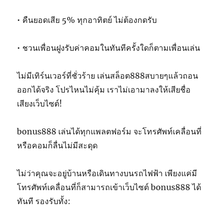
• คืนยอดเสีย 5% ทุกอาทิตย์ ไม่ต้องกดรับ
• ชวนเพื่อนฝูงรับค่าคอมในทันทีครั้งใดก็ตามเพื่อนเล่น
ไม่มีเทิร์นเวอร์ที่ชั่วร้าย เล่นสล็อต888สบายๆแล้วถอน
ออกได้จริง โปรไหนไม่คุ้ม เราไม่เอามาลงให้เสียชื่อ
เสียงเว็บไซต์!
bonus888 เล่นได้ทุกแพลตฟอร์ม จะโทรศัพท์เคลื่อนที่
หรือคอมก็ลื่นไม่มีสะดุด
ไม่ว่าคุณจะอยู่บ้านหรือเดินทางบนรถไฟฟ้า เพียงแค่มี
โทรศัพท์เคลื่อนที่ก็สามารถเข้าเว็บไซต์ bonus888 ได้
ทันที รองรับทั้ง: