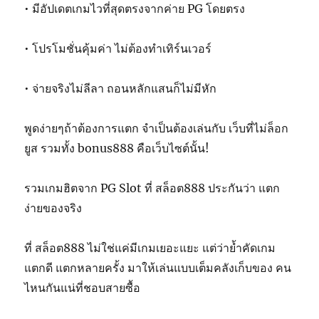
• มีอัปเดตเกมไวที่สุดตรงจากค่าย PG โดยตรง
• โปรโมชั่นคุ้มค่า ไม่ต้องทำเทิร์นเวอร์
• จ่ายจริงไม่ลีลา ถอนหลักแสนก็ไม่มีหัก
พูดง่ายๆถ้าต้องการแตก จำเป็นต้องเล่นกับ เว็บที่ไม่ล็อก
ยูส รวมทั้ง bonus888 คือเว็บไซต์นั้น!
รวมเกมฮิตจาก PG Slot ที่ สล็อต888 ประกันว่า แตก
ง่ายของจริง
ที่ สล็อต888 ไม่ใช่แค่มีเกมเยอะแยะ แต่ว่าย้ำคัดเกม
แตกดี แตกหลายครั้ง มาให้เล่นแบบเต็มคลังเก็บของ คน
ไหนกันแน่ที่ชอบสายซื้อ