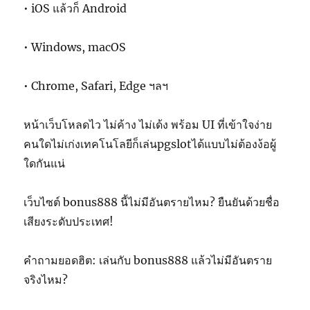
• iOS แล้วก็ Android
• Windows, macOS
• Chrome, Safari, Edge ฯลฯ
หน้าเว็บโหลดไว ไม่ค้าง ไม่เด้ง พร้อม UI ที่เข้าใจง่าย
คนใดไม่เก่งเทคโนโลยีก็เล่นpgslotได้แบบไม่ต้องง้อผู้
ใดกันแน่
เว็บไซต์ bonus888 นี้ไม่มีอันตรายไหม? ยืนยันด้วยชื่อ
เสียงระดับประเทศ!
คำถามยอดฮิต: เล่นกับ bonus888 แล้วไม่มีอันตราย
จริงไหม?