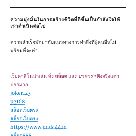
ความมุ่งมั่นในการสร้างชีวิตที่ดีขึ้นเป็นกำลังใจให้
เราดำเนินต่อไป
ความสำเร็จมักมากับแนวทางการทำสิ่งที่ผู้คนอื่นไม่
พร้อมที่จะทำ
เว็บคาสิโนน่าเล่น ทั้ง
สล็อต
และ
บาคาร่า
ตึงจริงแตก
บ่อยมาก
joker123
pg168
สล็อตเว็บตรง
สล็อตเว็บตรง
https://www.jinda44.in
สล็อต888