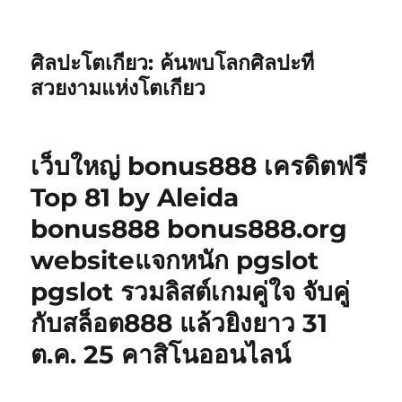
ศิลปะโตเกียว: ค้นพบโลกศิลปะที่
สวยงามแห่งโตเกียว
เว็บใหญ่ bonus888 เครดิตฟรี
Top 81 by Aleida
bonus888 bonus888.org
websiteแจกหนัก pgslot
pgslot รวมลิสต์เกมคู่ใจ จับคู่
กับสล็อต888 แล้วยิงยาว 31
ต.ค. 25 คาสิโนออนไลน์