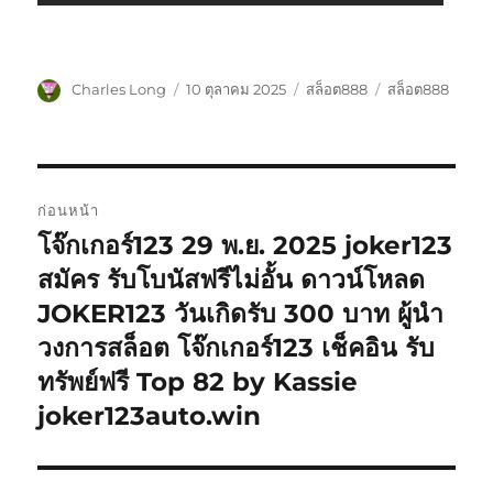
ผู้
เขียน
หมวด
ป้าย
Charles Long
10 ตุลาคม 2025
สล็อต888
สล็อต888
เขียน
เมื่อ
หมู่
กำกับ
แนะแนว
ก่อนหน้า
เรื่อง
โจ๊กเกอร์123 29 พ.ย. 2025 joker123
เรื่อง
ก่อน
สมัคร รับโบนัสฟรีไม่อั้น ดาวน์โหลด
หน้า:
JOKER123 วันเกิดรับ 300 บาท ผู้นำ
วงการสล็อต โจ๊กเกอร์123 เช็คอิน รับ
ทรัพย์ฟรี Top 82 by Kassie
joker123auto.win