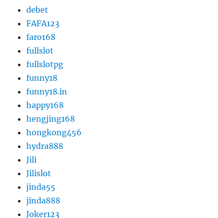
debet
FAFA123
faro168
fullslot
fullslotpg
funny18
funny18.in
happy168
hengjing168
hongkong456
hydra888
Jili
Jilislot
jinda55
jinda888
Joker123