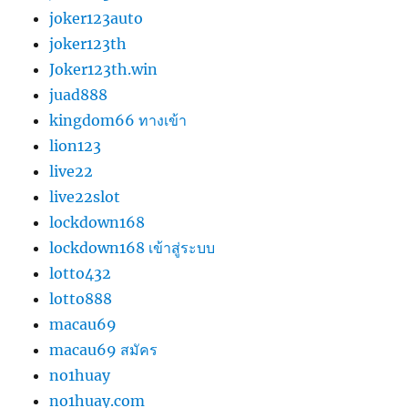
joker123auto
joker123th
Joker123th.win
juad888
kingdom66 ทางเข้า
lion123
live22
live22slot
lockdown168
lockdown168 เข้าสู่ระบบ
lotto432
lotto888
macau69
macau69 สมัคร
no1huay
no1huay.com