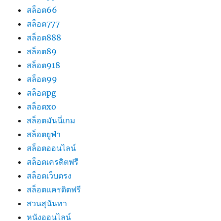
สล็อต66
สล็อต777
สล็อต888
สล็อต89
สล็อต918
สล็อต99
สล็อตpg
สล็อตxo
สล็อตมันนี่เกม
สล็อตยูฟ่า
สล็อตออนไลน์
สล็อตเครดิตฟรี
สล็อตเว็บตรง
สล็อตเเครดิตฟรี
สวนสุนันทา
หนังออนไลน์