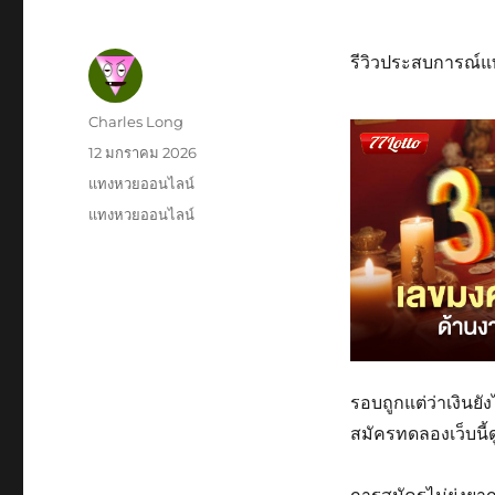
รีวิวประสบการณ์แท
ผู้
Charles Long
เขียน
เขียน
12 มกราคม 2026
เมื่อ
หมวด
แทงหวยออนไลน์
หมู่
ป้าย
แทงหวยออนไลน์
กำกับ
รอบถูกแต่ว่าเงินย
สมัครทดลองเว็บนี้ด