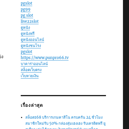
pgslot
pg99
pg slot
live22slot
ดูหนัง
ดูหนังฟรี
ดูหนังออนไลน์
ดูหนังชนโรง
pgslot
่ง
https://www.punpro66.tv
บาคาร่าออนไลน์
สล็อตเว็บตรง
เว็บหวยเงิน
เรื่องล่าสุด
สล็อต168 บริการเกมคาสิโน ครบครัน 24 ชั่วโมง
สมาชิกใหม่รับ 50% กล่องสุ่มเฮงเฮง รับเครดิตฟรี ยู