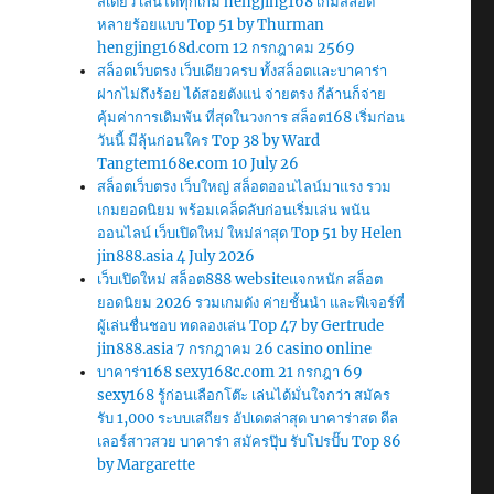
สเดียว เล่นได้ทุกเกม hengjing168 เกมสล็อต
หลายร้อยแบบ Top 51 by Thurman
hengjing168d.com 12 กรกฎาคม 2569
สล็อตเว็บตรง เว็บเดียวครบ ทั้งสล็อตและบาคาร่า
ฝากไม่ถึงร้อย ได้สอยตังแน่ จ่ายตรง กี่ล้านก็จ่าย
คุ้มค่าการเดิมพัน ที่สุดในวงการ สล็อต168 เริ่มก่อน
วันนี้ มีลุ้นก่อนใคร Top 38 by Ward
Tangtem168e.com 10 July 26
สล็อตเว็บตรง เว็บใหญ่ สล็อตออนไลน์มาแรง รวม
เกมยอดนิยม พร้อมเคล็ดลับก่อนเริ่มเล่น พนัน
ออนไลน์ เว็บเปิดใหม่ ใหม่ล่าสุด Top 51 by Helen
jin888.asia 4 July 2026
เว็บเปิดใหม่ สล็อต888 websiteแจกหนัก สล็อต
ยอดนิยม 2026 รวมเกมดัง ค่ายชั้นนำ และฟีเจอร์ที่
ผู้เล่นชื่นชอบ ทดลองเล่น Top 47 by Gertrude
jin888.asia 7 กรกฎาคม 26 casino online
บาคาร่า168 sexy168c.com 21 กรกฎา 69
sexy168 รู้ก่อนเลือกโต๊ะ เล่นได้มั่นใจกว่า สมัคร
รับ 1,000 ระบบเสถียร อัปเดตล่าสุด บาคาร่าสด ดีล
เลอร์สาวสวย บาคาร่า สมัครปุ๊บ รับโปรปั๊บ Top 86
by Margarette