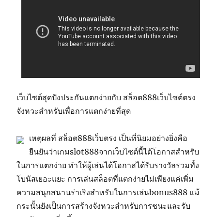
เว็บไซต์สุดปังประกันแตกง่ายกับ สล็อต888เว็บไซต์ตรง
จังหวะสำหรับเพื่อการแตกง่ายที่สุด
เหตุผลที่ สล็อต888เว็บตรง เป็นที่นิยมอย่างยิ่งคือ
ยืนยันว่าเกมslot888จากเว็บไซต์นี้ได้โอกาสสำหรับ
ในการแตกง่าย ทำให้ผู้เล่นได้โอกาสได้รับรางวัลรวมทั้ง
โบนัสเยอะแยะ การเล่นสล็อตที่แตกง่ายไม่เพียงแค่เพิ่ม
ความสนุกสนานร่าเริงสำหรับในการเล่นbonus888 แม้
กระนั้นยังเป็นการสร้างจังหวะสำหรับการชนะและรับ