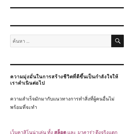
ค้นห
ค้นหา:
ความมุ่งมั่นในการสร้างชีวิตที่ดีขึ้นเป็นกำลังใจให้
เราดำเนินต่อไป
ความสำเร็จมักมากับแนวทางการทำสิ่งที่ผู้คนอื่นไม่
พร้อมที่จะทำ
เว็บคาสิโนน่าเล่น ทั้ง
สล็อต
และ
บาคาร่า
ตึงจริงแตก