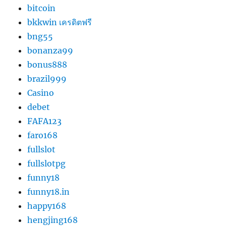
bitcoin
bkkwin เครดิตฟรี
bng55
bonanza99
bonus888
brazil999
Casino
debet
FAFA123
faro168
fullslot
fullslotpg
funny18
funny18.in
happy168
hengjing168