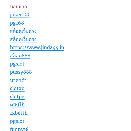
บ่อยมาก
joker123
pg168
สล็อตเว็บตรง
สล็อตเว็บตรง
https://www.jinda44.in
สล็อต888
pgslot
pussy888
บาคาร่า
slotxo
slotpg
คลิปโป๊
1xbetth
pgslot
funny18