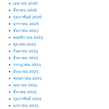
เมษายน 2026
มีนาคม 2026
กุมภาพันธ์ 2026
มกราคม 2026
ธันวาคม 2025
พฤศจิกายน 2025
ตุลาคม 2025
กันยายน 2025
สิงหาคม 2025
กรกฎาคม 2025
มิถุนายน 2025
พฤษภาคม 2025
เมษายน 2025
มีนาคม 2025
กุมภาพันธ์ 2025
มกราคม 2025