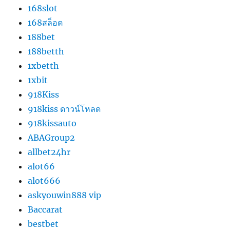
168slot
168สล็อต
188bet
188betth
1xbetth
1xbit
918Kiss
918kiss ดาวน์โหลด
918kissauto
ABAGroup2
allbet24hr
alot66
alot666
askyouwin888 vip
Baccarat
bestbet