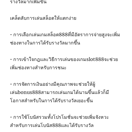
รางวัลมากเพิ่มขึ้น
เคล็ดลับการเล่นสล็อตให้แตกง่าย
• การเลือกเล่นเกมสล็อต888ที่มีอัตราการจ่ายสูงจะเพิ่ม
ช่องทางในการได้รับรางวัลมากขึ้น
• การเข้าใจกฎและวิธีการเล่นของเกมslot888จะช่วย
เพิ่มช่องทางสำหรับการชนะ
• การจัดการเงินอย่างมีคุณภาพจะช่วยให้ผู้
เล่นbonus888สามารถเล่นเกมได้นานขึ้นแล้วก็มี
โอกาสสำหรับในการได้รับรางวัลเยอะขึ้น
• การใช้โบนัสรวมทั้งโปรโมชั่นจะช่วยเพิ่มจังหวะ
สำหรับการเล่นโบนัส888และได้รับรางวัล