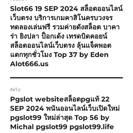
เรื่อง
Slot66 19 SEP 2024 สล็อตออนไลน์
เรื่อง
ก่อน
เว็บตรง บริการเกมคาสิโนครบวงจร
หน้า:
ทดลองเล่นฟรี รวมค่ายดังสล็อต บาคา
ร่า ยิงปลา ป็อกเด้ง เทรดบิดคอยน์
สล็อตออนไลน์เว็บตรง ลุ้นแจ็คพอต
แตกทุกชั่วโมง Top 37 by Eden
Alot666.us
ถัดไป
Pgslot websiteสล็อตpgแท้ 22
เรื่อง
ต่อ
SEP 2024 พนันออนไลน์เว็บเปิดใหม่
ไป:
pgslot99 ใหม่ล่าสุด Top 56 by
Michal pgslot99 pgslot99.life