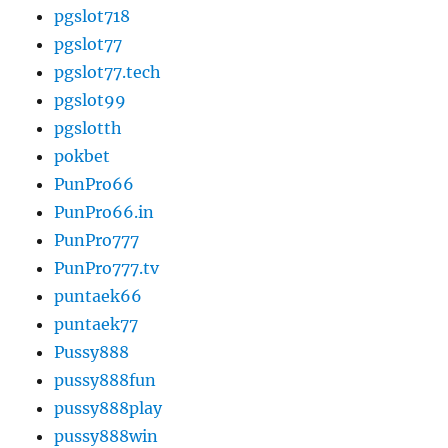
pgslot718
pgslot77
pgslot77.tech
pgslot99
pgslotth
pokbet
PunPro66
PunPro66.in
PunPro777
PunPro777.tv
puntaek66
puntaek77
Pussy888
pussy888fun
pussy888play
pussy888win