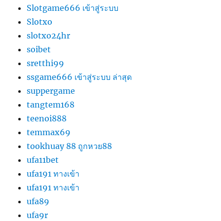
Slotgame666 เข้าสู่ระบบ
Slotxo
slotxo24hr
soibet
sretthi99
ssgame666 เข้าสู่ระบบ ล่าสุด
suppergame
tangtem168
teenoi888
temmax69
tookhuay 88 ถูกหวย88
ufa11bet
ufa191 ทางเข้า
ufa191 ทางเข้า
ufa89
ufa9r