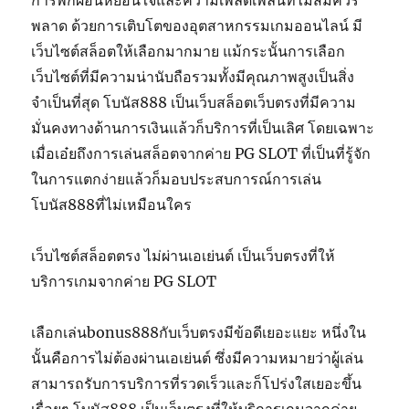
การพักผ่อนหย่อนใจและความเพลิดเพลินที่ไม่สมควร
พลาด ด้วยการเติบโตของอุตสาหกรรมเกมออนไลน์ มี
เว็บไซต์สล็อตให้เลือกมากมาย แม้กระนั้นการเลือก
เว็บไซต์ที่มีความน่านับถือรวมทั้งมีคุณภาพสูงเป็นสิ่ง
จำเป็นที่สุด โบนัส888 เป็นเว็บสล็อตเว็บตรงที่มีความ
มั่นคงทางด้านการเงินแล้วก็บริการที่เป็นเลิศ โดยเฉพาะ
เมื่อเอ๋ยถึงการเล่นสล็อตจากค่าย PG SLOT ที่เป็นที่รู้จัก
ในการแตกง่ายแล้วก็มอบประสบการณ์การเล่น
โบนัส888ที่ไม่เหมือนใคร
เว็บไซต์สล็อตตรง ไม่ผ่านเอเย่นต์ เป็นเว็บตรงที่ให้
บริการเกมจากค่าย PG SLOT
เลือกเล่นbonus888กับเว็บตรงมีข้อดีเยอะแยะ หนึ่งใน
นั้นคือการไม่ต้องผ่านเอเย่นต์ ซึ่งมีความหมายว่าผู้เล่น
สามารถรับการบริการที่รวดเร็วและก็โปร่งใสเยอะขึ้น