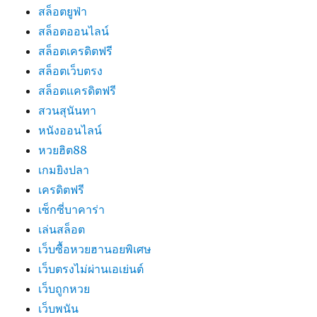
สล็อตยูฟ่า
สล็อตออนไลน์
สล็อตเครดิตฟรี
สล็อตเว็บตรง
สล็อตเเครดิตฟรี
สวนสุนันทา
หนังออนไลน์
หวยฮิต88
เกมยิงปลา
เครดิตฟรี
เซ็กซี่บาคาร่า
เล่นสล็อต
เว็บซื้อหวยฮานอยพิเศษ
เว็บตรงไม่ผ่านเอเย่นต์
เว็บถูกหวย
เว็บพนัน