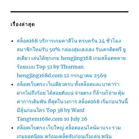
เรื่องล่าสุด
สล็อต168 บริการเกมคาสิโน ครบครัน 24 ชั่วโมง
สมาชิกใหม่รับ 50% กล่องสุ่มเฮงเฮง รับเครดิตฟรี ยู
สเดียว เล่นได้ทุกเกม hengjing168 เกมสล็อตหลาย
ร้อยแบบ Top 51 by Thurman
hengjing168d.com 12 กรกฎาคม 2569
สล็อตเว็บตรง เว็บเดียวครบ ทั้งสล็อตและบาคาร่า
ฝากไม่ถึงร้อย ได้สอยตังแน่ จ่ายตรง กี่ล้านก็จ่าย คุ้ม
ค่าการเดิมพัน ที่สุดในวงการ สล็อต168 เริ่มก่อนวันนี้
มีลุ้นก่อนใคร Top 38 by Ward
Tangtem168e.com 10 July 26
สล็อตเว็บตรง เว็บใหญ่ สล็อตออนไลน์มาแรง รวม
เกมยอดนิยม พร้อมเคล็ดลับก่อนเริ่มเล่น พนัน