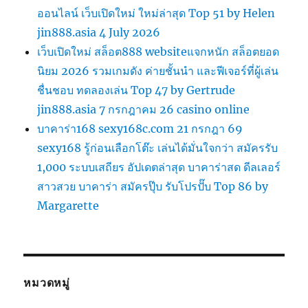
ออนไลน์ เว็บเปิดใหม่ ใหม่ล่าสุด Top 51 by Helen
jin888.asia 4 July 2026
เว็บเปิดใหม่ สล็อต888 websiteแจกหนัก สล็อตยอด
นิยม 2026 รวมเกมดัง ค่ายชั้นนำ และฟีเจอร์ที่ผู้เล่น
ชื่นชอบ ทดลองเล่น Top 47 by Gertrude
jin888.asia 7 กรกฎาคม 26 casino online
บาคาร่า168 sexy168c.com 21 กรกฎา 69
sexy168 รู้ก่อนเลือกโต๊ะ เล่นได้มั่นใจกว่า สมัครรับ
1,000 ระบบเสถียร อัปเดตล่าสุด บาคาร่าสด ดีลเลอร์
สาวสวย บาคาร่า สมัครปุ๊บ รับโปรปั๊บ Top 86 by
Margarette
หมวดหมู่