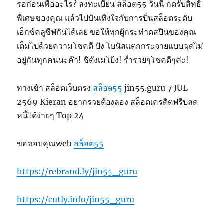
รอก่อนเพื่ออะไร? ลงทะเบียน สล็อต55 วันนี้ กดรับสิทธิ
พิเศษของคุณ แล้วไปบันเทิงใจกับการปั่นสล็อตระดับ
เอ็กซ์คลูซีฟกันได้เลย ขอให้ทุกผู้กระทำดสปินของคุณ
เต็มไปด้วยความโชคดี ปัง โบนัสแตกกระจายแบบฉุดไม่
อยู่กันทุกคนนะค๊า! ชิตังเมโป้ง! ร่ำรวยๆโชคดีๆค่ะ!
ทางเข้า สล็อตเว็บตรง
สล็อต55
jin55.guru 7 JUL
2569 Kieran อยากรวยต้องลอง สล็อตเครดิตฟรีปลด
หนี้ได้ง่ายๆ Top 24
ขอขอบคุณweb
สล็อต55
https://rebrand.ly/jin55_guru
https://cutly.info/jin55_guru