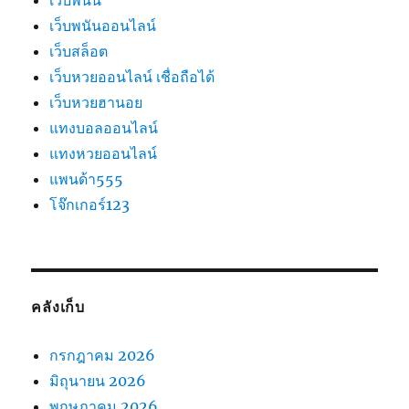
เว็บพนัน
เว็บพนันออนไลน์
เว็บสล็อต
เว็บหวยออนไลน์ เชื่อถือได้
เว็บหวยฮานอย
แทงบอลออนไลน์
แทงหวยออนไลน์
แพนด้า555
โจ๊กเกอร์123
คลังเก็บ
กรกฎาคม 2026
มิถุนายน 2026
พฤษภาคม 2026