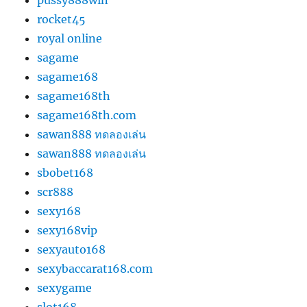
pussy888win
rocket45
royal online
sagame
sagame168
sagame168th
sagame168th.com
sawan888 ทดลองเล่น
sawan888 ทดลองเล่น
sbobet168
scr888
sexy168
sexy168vip
sexyauto168
sexybaccarat168.com
sexygame