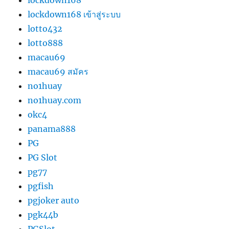
lockdown168
lockdown168 เข้าสู่ระบบ
lotto432
lotto888
macau69
macau69 สมัคร
no1huay
no1huay.com
okc4
panama888
PG
PG Slot
pg77
pgfish
pgjoker auto
pgk44b