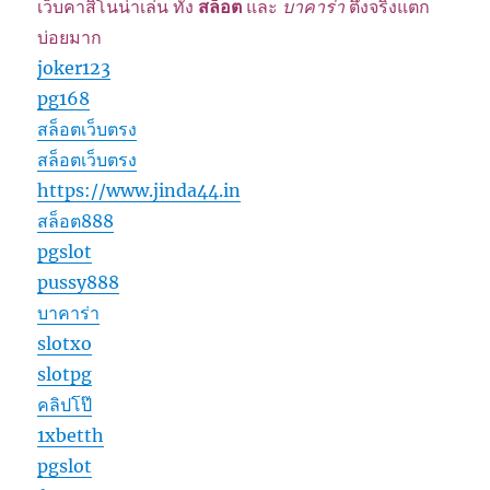
เว็บคาสิโนน่าเล่น ทั้ง
สล็อต
และ
บาคาร่า
ตึงจริงแตก
บ่อยมาก
joker123
pg168
สล็อตเว็บตรง
สล็อตเว็บตรง
https://www.jinda44.in
สล็อต888
pgslot
pussy888
บาคาร่า
slotxo
slotpg
คลิปโป๊
1xbetth
pgslot