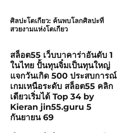
ศิลปะโตเกียว: ค้นพบโลกศิลปะที่
สวยงามแห่งโตเกียว
สล็อต55 เว็บบาคาร่าอันดับ 1
ในไทย ปั้นทุนจิ๋มเป็นทุนใหญ่
แจกวันเกิด 500 ประสบการณ์
เกมเหนือระดับ สล็อต55 คลิก
เดียวเริ่มได้ Top 34 by
Kieran jin55.guru 5
กันยายน 69