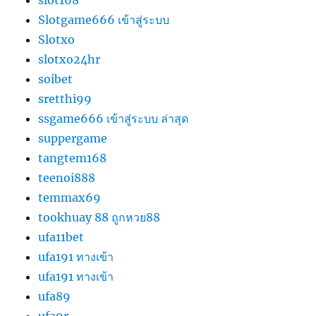
slot168
Slotgame666 เข้าสู่ระบบ
Slotxo
slotxo24hr
soibet
sretthi99
ssgame666 เข้าสู่ระบบ ล่าสุด
suppergame
tangtem168
teenoi888
temmax69
tookhuay 88 ถูกหวย88
ufa11bet
ufa191 ทางเข้า
ufa191 ทางเข้า
ufa89