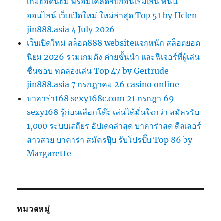
เกมยอดนิยม พร้อมเคล็ดลับก่อนเริ่มเล่น พนัน
ออนไลน์ เว็บเปิดใหม่ ใหม่ล่าสุด Top 51 by Helen
jin888.asia 4 July 2026
เว็บเปิดใหม่ สล็อต888 websiteแจกหนัก สล็อตยอด
นิยม 2026 รวมเกมดัง ค่ายชั้นนำ และฟีเจอร์ที่ผู้เล่น
ชื่นชอบ ทดลองเล่น Top 47 by Gertrude
jin888.asia 7 กรกฎาคม 26 casino online
บาคาร่า168 sexy168c.com 21 กรกฎา 69
sexy168 รู้ก่อนเลือกโต๊ะ เล่นได้มั่นใจกว่า สมัครรับ
1,000 ระบบเสถียร อัปเดตล่าสุด บาคาร่าสด ดีลเลอร์
สาวสวย บาคาร่า สมัครปุ๊บ รับโปรปั๊บ Top 86 by
Margarette
หมวดหมู่