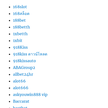
168slot
168สล็อต
188bet
188betth
1xbetth
1xbit
918Kiss
918kiss ดาวน์โหลด
918kissauto
ABAGroup2
allbet24hr
alot66
alot666
askyouwin888 vip
Baccarat