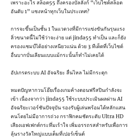
เพราะอะไร สล็อต55 ถึงครองบัลลังก์ “เว็บไซต์สล็อต
อันดับ 1” แซงหน้าทุกเว็บในประเทศ?
การจะขึ้นเป็นชั้น 1 ในแวดวงที่มีการแข่งขันกันรุนแรง
ลิ่วขนาดนี้ไม่ใช้ว่าจะง่าย แต่ jinda55 ทำเป็น และก็ยัง
ครองแชมป์ได้อย่างเหนียวแน่น ด้วย 3 ทีเด็ดที่เว็บไซต์
อื่นบากบั่นเลียนแบบแม้กระนั้นก็ทำไม่เคยได้
อัปเกรดระบบ AI อัจฉริยะ ลื่นไหล ไม่มีกระตุก
หมดปัญหากวนโอ๊ยเรื่องเกมค้างตอนฟรีสปินกำลังจะ
เข้า เนื่องจากว่า jinda55 ใช้ระบบประเมินผลผ่าน AI
อัจฉริยะเวอร์ชันปัจจุบัน รองรับผู้เล่นพร้อมได้หลักแสน
คนโดยไม่มีอาการถ่วง กราฟิกคมชัดระดับ Ultra HD
เสียงเอฟเฟกต์กระหึ่มเร้าใจ เพิ่มอรรถรสสำหรับเพื่อการ
ลุ้นรางวัลใหญ่แบบเต็มที่เปอร์เซ็นต์