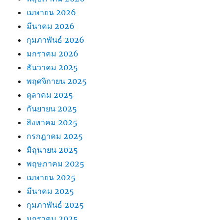
เมษายน 2026
มีนาคม 2026
กุมภาพันธ์ 2026
มกราคม 2026
ธันวาคม 2025
พฤศจิกายน 2025
ตุลาคม 2025
กันยายน 2025
สิงหาคม 2025
กรกฎาคม 2025
มิถุนายน 2025
พฤษภาคม 2025
เมษายน 2025
มีนาคม 2025
กุมภาพันธ์ 2025
มกราคม 2025