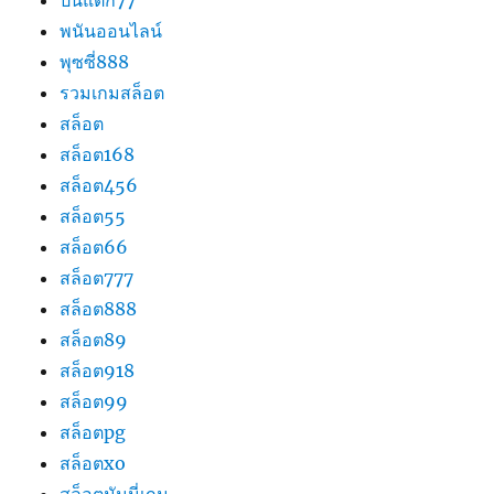
ปั่นแตก77
พนันออนไลน์
พุซซี่888
รวมเกมสล็อต
สล็อต
สล็อต168
สล็อต456
สล็อต55
สล็อต66
สล็อต777
สล็อต888
สล็อต89
สล็อต918
สล็อต99
สล็อตpg
สล็อตxo