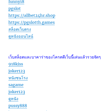
funny18
pgslot
https://allbet24hr.shop
https://pgslotth.games
สล็อตเว็บตรง
ดูหนังออนไลน์
เว็บสล็อตและบาคาร่าของโครตดีเว็บนี้เล่นแล้วรวยจัดๆ
918kiss
joker123
หนังชนโรง
sagame
joker123
ดูหนัง
pussy888