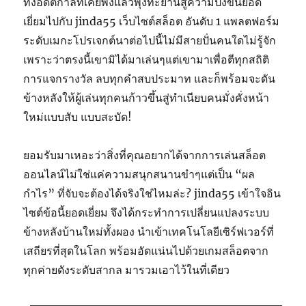
ทิ้งอดีตกาลที่เคยพังแล้วพุ่งทะยานสู่ความปังขั้นยอด
เยี่ยมไปกับ jinda55 เว็บไซต์สล็อต อันดับ 1 แพลตฟอร์ม
ระดับเมกะโปรเจกต์นาต่อไปนี้ไม่มีสายปั่นคนใดไม่รู้จัก
เพราะว่าตรงนี้เขามิได้มาเล่นๆแต่เขามาเพื่อตีทุกสถิติ
การแจกรางวัล ลบทุกคำสบประมาท และก็พร้อมจะดัน
ข้างหลังให้ผู้เล่นทุกคนก้าวขึ้นสู่ทำเนียบคนมั่งคั่งหน้า
ใหม่แบบสับ แบบสะบัด!
ยอมรับมาเหอะว่าสิ่งที่คุณอยากได้จากการเล่นสล็อต
ออนไลน์ไม่ใช่แค่ความสนุกสนานขำๆแต่เป็น “ผล
กำไร” ที่จับจะต้องได้จริงใช่ไหมล่ะ? jinda55 เข้าใจอิน
ไซต์ข้อนี้ยอดเยี่ยม จึงได้กระทำการเปลี่ยนแปลงระบบ
ข้างหลังบ้านใหม่ทั้งผอง นำเข้าเทคโนโลยีเซิร์ฟเวอร์ที่
เสถียรที่สุดในโลก พร้อมอัดแน่นไปด้วยเกมสล็อตจาก
ทุกค่ายดังระดับสากล มารวมเอาไว้ในที่เดียว