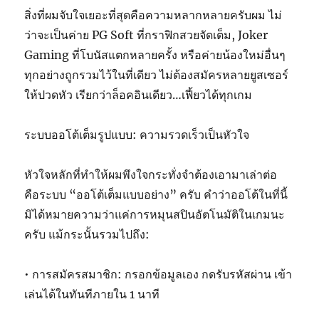
สิ่งที่ผมจับใจเยอะที่สุดคือความหลากหลายครับผม ไม่
ว่าจะเป็นค่าย PG Soft ที่กราฟิกสวยจัดเต็ม, Joker
Gaming ที่โบนัสแตกหลายครั้ง หรือค่ายน้องใหม่อื่นๆ
ทุกอย่างถูกรวมไว้ในที่เดียว ไม่ต้องสมัครหลายยูสเซอร์
ให้ปวดหัว เรียกว่าล็อคอินเดียว…เฟี้ยวได้ทุกเกม
ระบบออโต้เต็มรูปแบบ: ความรวดเร็วเป็นหัวใจ
หัวใจหลักที่ทำให้ผมพึงใจกระทั่งจำต้องเอามาเล่าต่อ
คือระบบ “ออโต้เต็มแบบอย่าง” ครับ คำว่าออโต้ในที่นี้
มิได้หมายความว่าแค่การหมุนสปินอัตโนมัติในเกมนะ
ครับ แม้กระนั้นรวมไปถึง:
• การสมัครสมาชิก: กรอกข้อมูลเอง กดรับรหัสผ่าน เข้า
เล่นได้ในทันทีภายใน 1 นาที