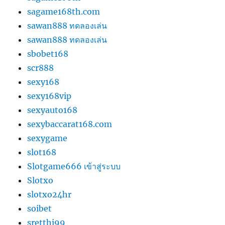
sagame168th.com
sawan888 ทดลองเล่น
sawan888 ทดลองเล่น
sbobet168
scr888
sexy168
sexy168vip
sexyauto168
sexybaccarat168.com
sexygame
slot168
Slotgame666 เข้าสู่ระบบ
Slotxo
slotxo24hr
soibet
sretthi99