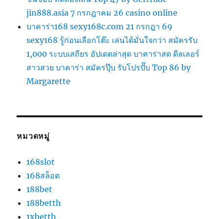
jin888.asia 7 กรกฎาคม 26 casino online
บาคาร่า168 sexy168c.com 21 กรกฎา 69
sexy168 รู้ก่อนเลือกโต๊ะ เล่นได้มั่นใจกว่า สมัครรับ
1,000 ระบบเสถียร อัปเดตล่าสุด บาคาร่าสด ดีลเลอร์
สาวสวย บาคาร่า สมัครปุ๊บ รับโปรปั๊บ Top 86 by
Margarette
หมวดหมู่
168slot
168สล็อต
188bet
188betth
1xbetth