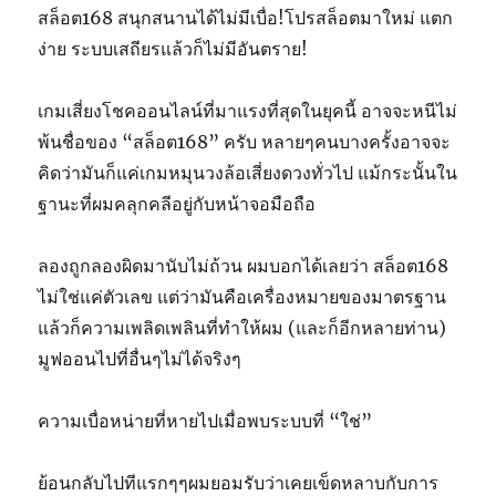
สล็อต168 สนุกสนานได้ไม่มีเบื่อ!โปรสล็อตมาใหม่ แตก
ง่าย ระบบเสถียรแล้วก็ไม่มีอันตราย!
เกมเสี่ยงโชคออนไลน์ที่มาแรงที่สุดในยุคนี้ อาจจะหนีไม่
พ้นชื่อของ “สล็อต168” ครับ หลายๆคนบางครั้งอาจจะ
คิดว่ามันก็แค่เกมหมุนวงล้อเสี่ยงดวงทั่วไป แม้กระนั้นใน
ฐานะที่ผมคลุกคลีอยู่กับหน้าจอมือถือ
ลองถูกลองผิดมานับไม่ถ้วน ผมบอกได้เลยว่า สล็อต168
ไม่ใช่แค่ตัวเลข แต่ว่ามันคือเครื่องหมายของมาตรฐาน
แล้วก็ความเพลิดเพลินที่ทำให้ผม (และก็อีกหลายท่าน)
มูฟออนไปที่อื่นๆไม่ได้จริงๆ
ความเบื่อหน่ายที่หายไปเมื่อพบระบบที่ “ใช่”
ย้อนกลับไปทีแรกๆๆผมยอมรับว่าเคยเข็ดหลาบกับการ