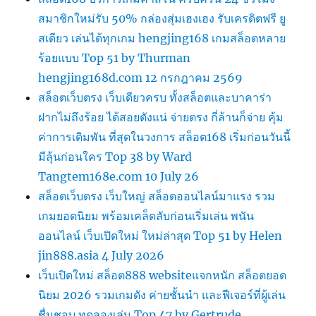
สมาชิกใหม่รับ 50% กล่องสุ่มเฮงเฮง รับเครดิตฟรี ยู
สเดียว เล่นได้ทุกเกม hengjing168 เกมสล็อตหลาย
ร้อยแบบ Top 51 by Thurman
hengjing168d.com 12 กรกฎาคม 2569
สล็อตเว็บตรง เว็บเดียวครบ ทั้งสล็อตและบาคาร่า
ฝากไม่ถึงร้อย ได้สอยตังแน่ จ่ายตรง กี่ล้านก็จ่าย คุ้ม
ค่าการเดิมพัน ที่สุดในวงการ สล็อต168 เริ่มก่อนวันนี้
มีลุ้นก่อนใคร Top 38 by Ward
Tangtem168e.com 10 July 26
สล็อตเว็บตรง เว็บใหญ่ สล็อตออนไลน์มาแรง รวม
เกมยอดนิยม พร้อมเคล็ดลับก่อนเริ่มเล่น พนัน
ออนไลน์ เว็บเปิดใหม่ ใหม่ล่าสุด Top 51 by Helen
jin888.asia 4 July 2026
เว็บเปิดใหม่ สล็อต888 websiteแจกหนัก สล็อตยอด
นิยม 2026 รวมเกมดัง ค่ายชั้นนำ และฟีเจอร์ที่ผู้เล่น
ชื่นชอบ ทดลองเล่น Top 47 by Gertrude