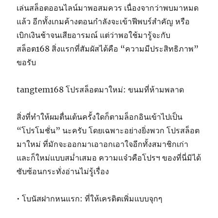
เล่นสล็อตออนไลน์มาพอสมควร เนื่องจากว่าพบมาหมด
แล้ว อีกทั้งเกมค้างตอนกำลังจะเข้าฟีพบร์สำคัญ หรือ
เบิกเงินช้าจนเสียอารมณ์ แต่ว่าพอใช้มารู้จะกับ
สล็อต168 สิ่งแรกที่สัมผัสได้คือ “ความมีประสิทธิภาพ”
ขอรับ
tangtem168 โปรสล็อตมาใหม่: ขนมที่ห้ามพลาด
สิ่งที่ทำให้ผมตื่นเต้นครั้งใดก็ตามล็อกอินเข้าไปเป็น
“โปรโมชั่น” นะครับ โดยเฉพาะอย่างยิ่งพวก โปรสล็อต
มาใหม่ ที่มักจะออกมาเอาอกเอาใจอีกทั้งสมาชิกเก่า
และก็ใหม่แบบสม่ำเสมอ ความแจ๋วคือโปรฯ ของที่นี่มิได้
ซับซ้อนกระทั่งอ่านไม่รู้เรื่อง
• โบนัสฝากหนแรก: ที่ให้เครดิตเพิ่มแบบจุกๆ