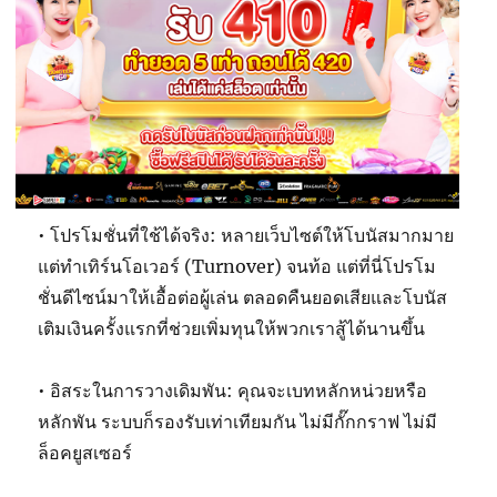
• โปรโมชั่นที่ใช้ได้จริง: หลายเว็บไซต์ให้โบนัสมากมาย
แต่ทำเทิร์นโอเวอร์ (Turnover) จนท้อ แต่ที่นี่โปรโม
ชั่นดีไซน์มาให้เอื้อต่อผู้เล่น ตลอดคืนยอดเสียและโบนัส
เติมเงินครั้งแรกที่ช่วยเพิ่มทุนให้พวกเราสู้ได้นานขึ้น
• อิสระในการวางเดิมพัน: คุณจะเบทหลักหน่วยหรือ
หลักพัน ระบบก็รองรับเท่าเทียมกัน ไม่มีกั๊กกราฟ ไม่มี
ล็อคยูสเซอร์