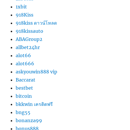
1xbit
918Kiss
918kiss ดาวน์โหลด
918kissauto
ABAGroup2
allbet24hr
alot66
alot666
askyouwin888 vip
Baccarat
bestbet
bitcoin
bkkwin เครดิตฟรี
bng55
bonanza99
bonus888