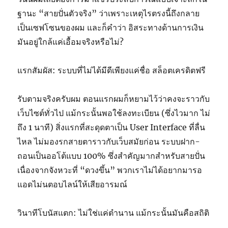
ฐานะ “สายปั่นตัวจริง” ว่าเพราะเหตุไรตรงนี้ถึงกลาย
เป็นเซฟโซนของผม และก็คำว่า อิสระทางด้านการเงิน
มันอยู่ใกล้แค่เอื้อมจริงหรือไม่?
แรกสัมผัส: ระบบที่ไม่ได้มีดีเพียงแค่ชื่อ สล็อตเครดิตฟรี
รับตามจริงครับผม ตอนแรกผมก็หยามไว้ว่าคงจะราวกับ
เว็บไซต์ทั่วไป แม้กระนั้นพอใช้ลงทะเบียน (ซึ่งไวมาก ไม่
ถึง 1 นาที) สิ่งแรกที่สะดุดตาเป็น User Interface ที่ลื่น
ไหล ไม่มองรกสายตาราวกับเว็บสมัยก่อน ระบบฝาก-
ถอนเป็นออโต้แบบ 100% ซึ่งสำคัญมากสำหรับสายปั่น
เนื่องจากจังหวะที่ “ดวงขึ้น” พวกเราไม่ได้อยากมารอ
แอดไม่นตอบไลน์ให้เสียอารมณ์
วินาทีโบนัสแตก: ไม่ใช่แค่ตำนาน แม้กระนั้นมันคือสถิติ