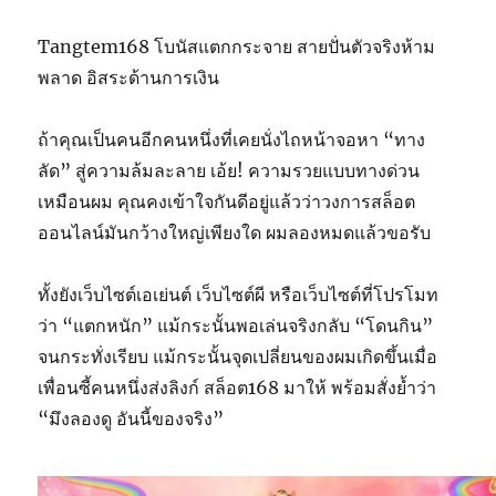
Tangtem168 โบนัสแตกกระจาย สายปั่นตัวจริงห้าม
พลาด อิสระด้านการเงิน
ถ้าคุณเป็นคนอีกคนหนึ่งที่เคยนั่งไถหน้าจอหา “ทาง
ลัด” สู่ความล้มละลาย เอ้ย! ความรวยแบบทางด่วน
เหมือนผม คุณคงเข้าใจกันดีอยู่แล้วว่าวงการสล็อต
ออนไลน์มันกว้างใหญ่เพียงใด ผมลองหมดแล้วขอรับ
ทั้งยังเว็บไซต์เอเย่นต์ เว็บไซต์ผี หรือเว็บไซต์ที่โปรโมท
ว่า “แตกหนัก” แม้กระนั้นพอเล่นจริงกลับ “โดนกิน”
จนกระทั่งเรียบ แม้กระนั้นจุดเปลี่ยนของผมเกิดขึ้นเมื่อ
เพื่อนซี้คนหนึ่งส่งลิงก์ สล็อต168 มาให้ พร้อมสั่งย้ำว่า
“มึงลองดู อันนี้ของจริง”