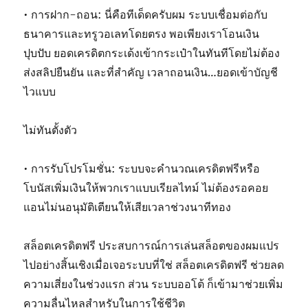
• การฝาก-ถอน: นี่คือทีเด็ดครับผม ระบบเชื่อมต่อกับ
ธนาคารและทรูวอเลทโดยตรง พอเพียงเราโอนเงิน
ปุบปับ ยอดเครดิตกระเด้งเข้ากระเป๋าในทันทีโดยไม่ต้อง
ส่งสลิปยืนยัน และที่สำคัญ เวลาถอนเงิน…ยอดเข้าบัญชี
ไวแบบ
ไม่ทันตั้งตัว
• การรับโปรโมชั่น: ระบบจะคำนวณเครดิตฟรีหรือ
โบนัสเพิ่มเงินให้พวกเราแบบเรียลไทม์ ไม่ต้องรอคอย
แอนไม่นอนุมัติเตียนให้เสียเวลาช่วงนาทีทอง
สล็อตเครดิตฟรี ประสบการณ์การเล่นสล็อตของผมแปร
ไปอย่างสิ้นเชิงเมื่อเจอระบบที่ใช่ สล็อตเครดิตฟรี ช่วยลด
ความเสี่ยงในช่วงแรก ส่วน ระบบออโต้ ก็เข้ามาช่วยเพิ่ม
ความลื่นไหลสำหรับในการใช้ชีวิต