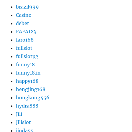
brazil999
Casino
debet
FAFA123
faro168
fullslot
fullslotpg
funny18
funny18.in
happy168
hengjing168
hongkong456
hydra888
Jili
Jilislot
jinda55