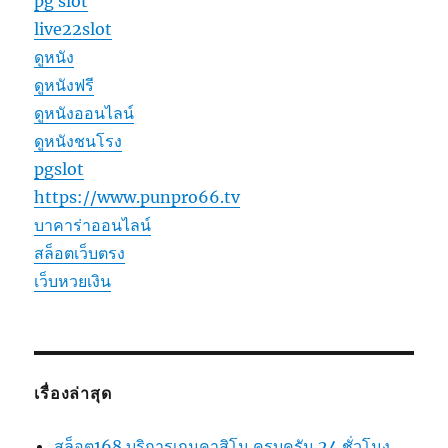
pg slot
live22slot
ดูหนัง
ดูหนังฟรี
ดูหนังออนไลน์
ดูหนังชนโรง
pgslot
https://www.punpro66.tv
บาคาร่าออนไลน์
สล็อตเว็บตรง
เว็บหวยเงิน
เรื่องล่าสุด
สล็อต168 บริการเกมคาสิโน ครบครัน 24 ชั่วโมง