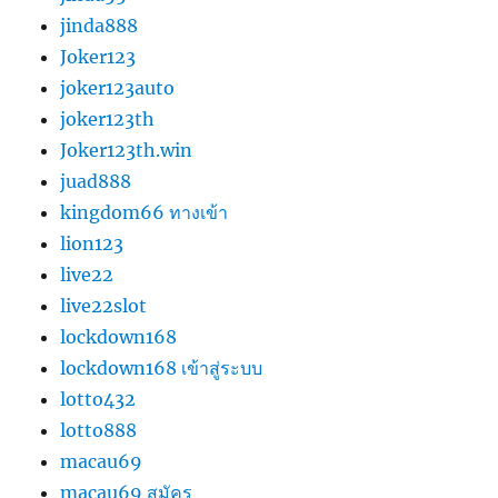
jinda888
Joker123
joker123auto
joker123th
Joker123th.win
juad888
kingdom66 ทางเข้า
lion123
live22
live22slot
lockdown168
lockdown168 เข้าสู่ระบบ
lotto432
lotto888
macau69
macau69 สมัคร