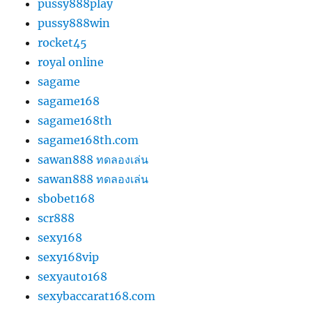
pussy888play
pussy888win
rocket45
royal online
sagame
sagame168
sagame168th
sagame168th.com
sawan888 ทดลองเล่น
sawan888 ทดลองเล่น
sbobet168
scr888
sexy168
sexy168vip
sexyauto168
sexybaccarat168.com