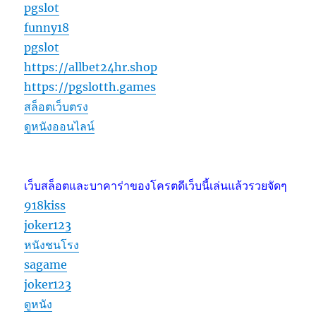
pgslot
funny18
pgslot
https://allbet24hr.shop
https://pgslotth.games
สล็อตเว็บตรง
ดูหนังออนไลน์
เว็บสล็อตและบาคาร่าของโครตดีเว็บนี้เล่นแล้วรวยจัดๆ
918kiss
joker123
หนังชนโรง
sagame
joker123
ดูหนัง