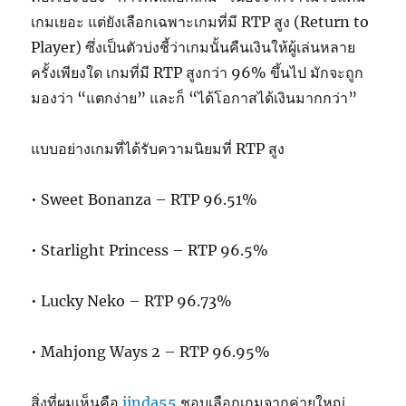
เกมเยอะ แต่ยังเลือกเฉพาะเกมที่มี RTP สูง (Return to
Player) ซึ่งเป็นตัวบ่งชี้ว่าเกมนั้นคืนเงินให้ผู้เล่นหลาย
ครั้งเพียงใด เกมที่มี RTP สูงกว่า 96% ขึ้นไป มักจะถูก
มองว่า “แตกง่าย” และก็ “ได้โอกาสได้เงินมากกว่า”
แบบอย่างเกมที่ได้รับความนิยมที่ RTP สูง
• Sweet Bonanza – RTP 96.51%
• Starlight Princess – RTP 96.5%
• Lucky Neko – RTP 96.73%
• Mahjong Ways 2 – RTP 96.95%
สิ่งที่ผมเห็นคือ
jinda55
ชอบเลือกเกมจากค่ายใหญ่