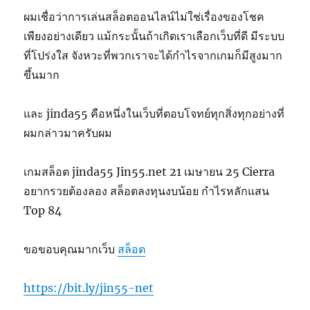
ผมเชื่อว่าการเล่นสล็อตออนไลน์ไม่ใช่เรื่องของโชค
เพียงอย่างเดียว แม้กระนั้นถ้าเกิดเราเลือกเว็บที่ดี มีระบบ
ที่โปร่งใส จังหวะที่พวกเราจะได้กำไรจากเกมก็มีสูงมาก
ขึ้นมาก
และ jinda55 คือหนึ่งในเว็บที่ตอบโจทย์ทุกสิ่งทุกอย่างที่
ผมกล่าวมาครับผม
เกมสล็อต jinda55 Jin55.net 21 เมษายน 25 Cierra
อยากรวยต้องลอง สล็อตลงทุนงบน้อย กำไรหลักแสน
Top 84
ขอขอบคุณมากเว็บ
สล็อต
https://bit.ly/jin55-net