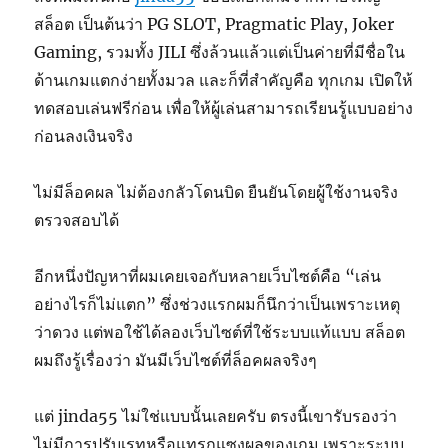
สล็อต เป็นต้นว่า PG SLOT, Pragmatic Play, Joker
Gaming, รวมทั้ง JILI ซึ่งล้วนแล้วแต่เป็นค่ายที่มีชื่อใน
ด้านเกมแตกง่ายทั้งมวล และก็ที่สำคัญคือ ทุกเกม เปิดให้
ทดสอบเล่นฟรีก่อน เพื่อให้ผู้เล่นสามารถเรียนรู้แบบอย่าง
ก่อนลงเงินจริง
ไม่มีล็อคผล ไม่ต้องกลัวโดนบิด ยืนยันโดยผู้ใช้งานจริง
ตรวจสอบได้
อีกหนึ่งปัญหาที่ผมเคยเจอกับหลายเว็บไซต์คือ “เล่น
อย่างไรก็ไม่แตก” ซึ่งช่วงแรกผมก็นึกว่าเป็นเพราะเหตุ
ว่าดวง แต่พอใช้ได้ลองเว็บไซต์ที่ใช้ระบบแท้แบบ สล็อต
ผมถึงรู้เรื่องว่า มันมีเว็บไซต์ที่ล็อคผลจริงๆ
แต่ jinda55 ไม่ใช่แบบนั้นเลยครับ ตรงนี้เขารับรองว่า
ไม่มีการปรับเรทหรือแทรกแซงผลของเกม เพราะระบบ