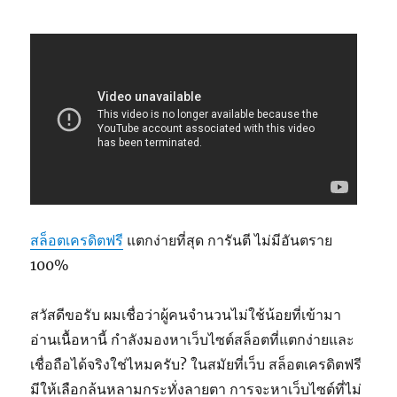
สล็อตเครดิตฟรี
แตกง่ายที่สุด การันตี ไม่มีอันตราย
100%
สวัสดีขอรับ ผมเชื่อว่าผู้คนจำนวนไม่ใช้น้อยที่เข้ามา
อ่านเนื้อหานี้ กำลังมองหาเว็บไซต์สล็อตที่แตกง่ายและ
เชื่อถือได้จริงใช่ไหมครับ? ในสมัยที่เว็บ สล็อตเครดิตฟรี
มีให้เลือกล้นหลามกระทั่งลายตา การจะหาเว็บไซต์ที่ไม่