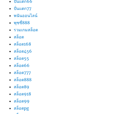
ปั่นแตก66
ปั่นแตก77
พนันออนไลน์
พุซซี่888
รวมเกมสล็อต
สล็อต
สล็อต168
สล็อต456
สล็อต55
สล็อต66
สล็อต777
สล็อต888
สล็อต89
สล็อต918
สล็อต99
สล็อตpg