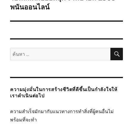
พนันออนไลน์
ค้นห
ค้นหา:
ความมุ่งมั่นในการสร้างชีวิตที่ดีขึ้นเป็นกำลังใจให้
เราดำเนินต่อไป
ความสำเร็จมักมากับแนวทางการทำสิ่งที่ผู้คนอื่นไม่
พร้อมที่จะทำ