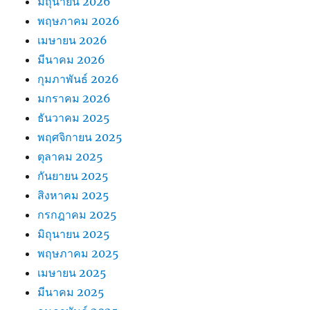
มิถุนายน 2026
พฤษภาคม 2026
เมษายน 2026
มีนาคม 2026
กุมภาพันธ์ 2026
มกราคม 2026
ธันวาคม 2025
พฤศจิกายน 2025
ตุลาคม 2025
กันยายน 2025
สิงหาคม 2025
กรกฎาคม 2025
มิถุนายน 2025
พฤษภาคม 2025
เมษายน 2025
มีนาคม 2025