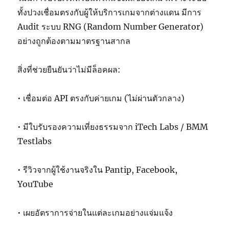
ทั้งปวงเชื่อมตรงกับผู้ให้บริการเกมจากต่างแดน มีการ
Audit ระบบ RNG (Random Number Generator)
อย่างถูกต้องตามมาตรฐานสากล
สิ่งที่ช่วยยืนยันว่าไม่มีล็อคผล:
• เชื่อมต่อ API ตรงกับค่ายเกม (ไม่ผ่านตัวกลาง)
• มีใบรับรองความเที่ยงธรรมจาก iTech Labs / BMM
Testlabs
• รีวิวจากผู้ใช้งานจริงใน Pantip, Facebook,
YouTube
• เผยอัตราการจ่ายในแต่ละเกมอย่างแจ่มแจ้ง