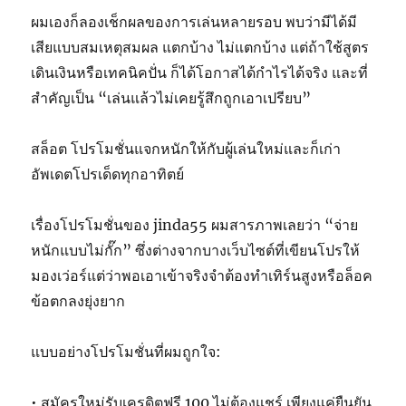
ผมเองก็ลองเช็กผลของการเล่นหลายรอบ พบว่ามีได้มี
เสียแบบสมเหตุสมผล แตกบ้าง ไม่แตกบ้าง แต่ถ้าใช้สูตร
เดินเงินหรือเทคนิคปั่น ก็ได้โอกาสได้กำไรได้จริง และที่
สำคัญเป็น “เล่นแล้วไม่เคยรู้สึกถูกเอาเปรียบ”
สล็อต โปรโมชั่นแจกหนักให้กับผู้เล่นใหม่และก็เก่า
อัพเดตโปรเด็ดทุกอาทิตย์
เรื่องโปรโมชั่นของ jinda55 ผมสารภาพเลยว่า “จ่าย
หนักแบบไม่กั๊ก” ซึ่งต่างจากบางเว็บไซต์ที่เขียนโปรให้
มองเว่อร์แต่ว่าพอเอาเข้าจริงจำต้องทำเทิร์นสูงหรือล็อค
ข้อตกลงยุ่งยาก
แบบอย่างโปรโมชั่นที่ผมถูกใจ:
• สมัครใหม่รับเครดิตฟรี 100 ไม่ต้องแชร์ เพียงแค่ยืนยัน