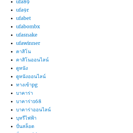
ufa89
ufa9r
ufabet
ufabombx
ufasnake
ufawinner
คาสิโน
คาสิโนออนไลน์
ดูหนัง
ดูหนังออนไลน์
ทางเข้าpg
บาคาร่า
บาคาร่า168
บาคาร่าออนไลน์
บุหรีไฟฟ้า
ปั่นสล็อต