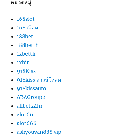
หมวดหมู่
168slot
168สล็อต
188bet
188betth
1xbetth
1xbit
918Kiss
918kiss ดาวน์โหลด
918kissauto
ABAGroup2
allbet24hr
alot66
alot666
askyouwin888 vip