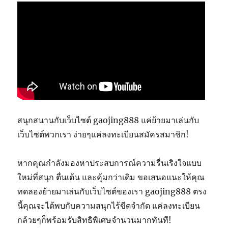
สนุกสนานกับเว็บไซต์ gaojing888 แค่ย้ายมาเล่นกับ
เว็บไซต์พวกเรา ง่ายๆแค่ลงทะเบียนสมัครสมาชิก!
หากคุณกำลังมองหาประสบการณ์ความรื่นเริงใจแบบ
ใหม่ที่สนุก ตื่นเต้น และคุ้มกว่าเดิม ขอเสนอแนะให้คุณ
ทดลองย้ายมาเล่นกับเว็บไซต์ของเรา gaojing888 ตรง
นี้คุณจะได้พบกับความสนุกไร้ขีดจำกัด แค่ลงทะเบียน
กล้วยๆก็พร้อมรับสิทธิพิเศษจำนวนมากทันที!