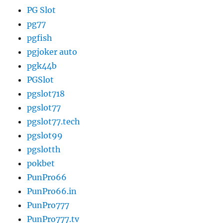
PG Slot
pg77
pgfish
pgjoker auto
pgk44b
PGSlot
pgslot718
pgslot77
pgslot77.tech
pgslot99
pgslotth
pokbet
PunPro66
PunPro66.in
PunPro777
PunPro777.tv