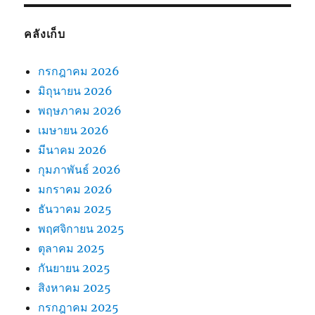
คลังเก็บ
กรกฎาคม 2026
มิถุนายน 2026
พฤษภาคม 2026
เมษายน 2026
มีนาคม 2026
กุมภาพันธ์ 2026
มกราคม 2026
ธันวาคม 2025
พฤศจิกายน 2025
ตุลาคม 2025
กันยายน 2025
สิงหาคม 2025
กรกฎาคม 2025