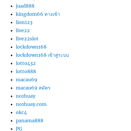
juad888
kingdom66 ทางเข้า
lion123
live22
live22slot
lockdown168
lockdown168 เข้าสู่ระบบ
lotto432
lotto888
macau69
macau69 สมัคร
no1huay
no1huay.com
okc4
panama888
PG