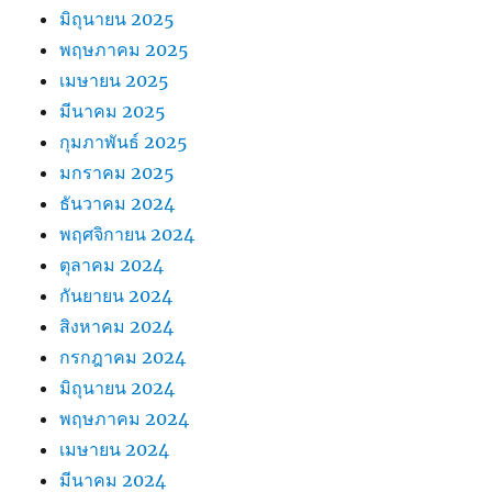
มิถุนายน 2025
พฤษภาคม 2025
เมษายน 2025
มีนาคม 2025
กุมภาพันธ์ 2025
มกราคม 2025
ธันวาคม 2024
พฤศจิกายน 2024
ตุลาคม 2024
กันยายน 2024
สิงหาคม 2024
กรกฎาคม 2024
มิถุนายน 2024
พฤษภาคม 2024
เมษายน 2024
มีนาคม 2024