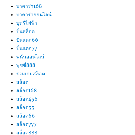
บาคาร่า168
บาคาร่าออนไลน์
บุหรีไฟฟ้า
ปั่นสล็อต
ปั่นแตก66
ปั่นแตก77
พนันออนไลน์
พุซซี่888
รวมเกมสล็อต
สล็อต
สล็อต168
สล็อต456
สล็อต55
สล็อต66
สล็อต777
สล็อต888