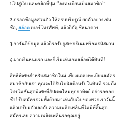
1.ไปสู่เว็บ และคลิกที่ปุ่ม “ลงทะเบียนเป็นสมาชิก”
2.กรอกข้อมูลส่วนตัว ให้ครบบริบรูณ์ ยกตัวอย่างเช่น
ชื่อ,
สล็อต
เบอร์โทรศัพท์, แล้วก็บัญชีธนาคาร
3.การันตีข้อมูล แล้วก็รอรับยูสเซอร์เนมพร้อมรหัสผ่าน
4.ฝากเงินหนแรก และก็เริ่มเล่นเกมสล็อตได้ทันที!
สิทธิพิเศษสำหรับสมาชิกใหม่ เพียงแต่ลงทะเบียนสมัคร
สมาชิกกับเรา คุณจะได้รับโบนัสต้อนรับในทันที รวมถึง
โปรโมชั่นสุดพิเศษที่อัปเดตใหม่ทุกอาทิตย์ อย่ารอคอย
ช้า! รีบสมัครรวมทั้งย้ายมาเล่นกับเว็บของพวกเราวันนี้
แล้วเตรียมตัวเจอกับความเพลิดเพลินที่ไม่มีที่สิ้นสุด
สมัครเลย ความเพลิดเพลินรอคุณอยู่