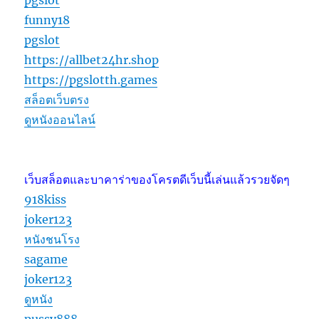
funny18
pgslot
https://allbet24hr.shop
https://pgslotth.games
สล็อตเว็บตรง
ดูหนังออนไลน์
เว็บสล็อตและบาคาร่าของโครตดีเว็บนี้เล่นแล้วรวยจัดๆ
918kiss
joker123
หนังชนโรง
sagame
joker123
ดูหนัง
pussy888