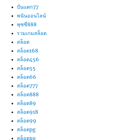
ปั่นแตก77
พนันออนไลน์
พุซซี่888
รวมเกมสล็อต
สล็อต
สล็อต168
สล็อต456
สล็อต55
สล็อต66
สล็อต777
สล็อต888
สล็อต89
สล็อต918
สล็อต99
สล็อตpg
สล็อตxo