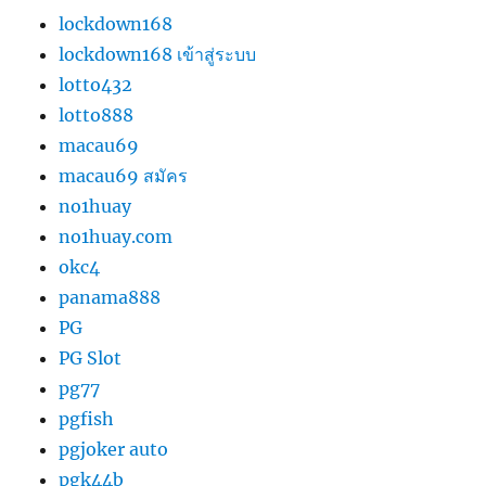
lockdown168
lockdown168 เข้าสู่ระบบ
lotto432
lotto888
macau69
macau69 สมัคร
no1huay
no1huay.com
okc4
panama888
PG
PG Slot
pg77
pgfish
pgjoker auto
pgk44b