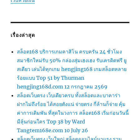
เรื่องล่าสุด
สล็อต168 บริการเกมคาสิโน ครบครัน 24 ชั่วโมง
สมาชิกใหม่รับ 50% กล่องสุ่มเฮงเฮง รับเครดิตฟรี ยู
สเดียว เล่นได้ทุกเกม hengjing168 เกมสล็อตหลาย
ร้อยแบบ Top 51 by Thurman
hengjing168d.com 12 กรกฎาคม 2569
สล็อตเว็บตรง เว็บเดียวครบ ทั้งสล็อตและบาคาร่า
ฝากไม่ถึงร้อย ได้สอยตังแน่ จ่ายตรง กี่ล้านก็จ่าย คุ้ม
ค่าการเดิมพัน ที่สุดในวงการ สล็อต168 เริ่มก่อนวันนี้
มีลุ้นก่อนใคร Top 38 by Ward
Tangtem168e.com 10 July 26
สล็อตเว็บตรง เว็บใหญ่ สล็อตออนไลน์มาแรง รวม