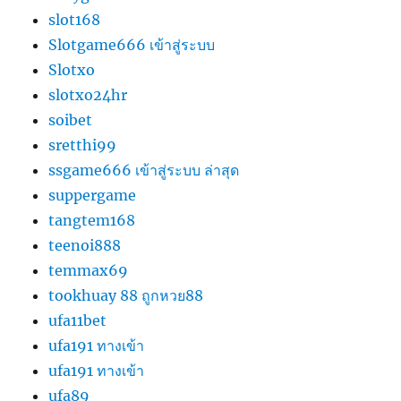
slot168
Slotgame666 เข้าสู่ระบบ
Slotxo
slotxo24hr
soibet
sretthi99
ssgame666 เข้าสู่ระบบ ล่าสุด
suppergame
tangtem168
teenoi888
temmax69
tookhuay 88 ถูกหวย88
ufa11bet
ufa191 ทางเข้า
ufa191 ทางเข้า
ufa89