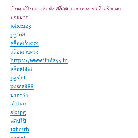
เว็บคาสิโนน่าเล่น ทั้ง
สล็อต
และ
บาคาร่า
ตึงจริงแตก
บ่อยมาก
joker123
pg168
สล็อตเว็บตรง
สล็อตเว็บตรง
https://www.jinda44.in
สล็อต888
pgslot
pussy888
บาคาร่า
slotxo
slotpg
คลิปโป๊
1xbetth
pgslot