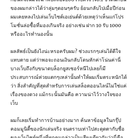
ของผมกล่าวได้ว่าลุ่มๆดอนๆครับ ย้อนกลับไปเมื่อปีก่อน
ผมเคยหลงไปเล่นเว็บไซต์เอเย่นต์ด้วยเหตุว่าเห็นแก่โปร
โมชั่นล่อซื้อที่มองเกินจริง อย่างเช่น ฝาก 10 รับ 1000
หรืออะไรทำนองนั้น
ผลลัพธ์เป็นยังไงน่ะหรอครับผม? ช่วงแรกๆเล่นได้ดีใจ
แทบตาย แต่ว่าพอจะถอนเงินกลับโดนหักค่าโน่นค่านี่
บางเว็บถึงกับขนาดบล็อกยูสเซอร์หนีไปเลยก็มี
ประสบการณ์ห่วยแตกๆเหล่านั้นทำให้ผมเริ่มตระหนักได้
ว่า สิ่งสำคัญที่สุดสำหรับการเล่นสล็อตออนไลน์ไม่ใช่แค่
เรื่องของดวง แม้กระนั้นมันคือ ความน่าไว้วางใจของ
เว็บ
ผมก็เลยเริ่มทำการบ้านอย่างมาก ค้นหาข้อมูลในกรุ๊ป
คอมมูนิตี้ของนักเล่นจริง จนตราบเท่าไปสะดุดตากับชื่อ
ของเว็บไซต์หนึ่งที่ทุกคนกล่าวเป็นเสียงเดียวกันว่านี่คือ