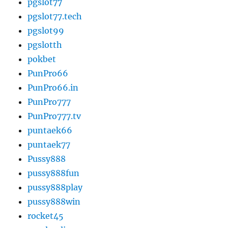
pgslot77
pgslot77.tech
pgslot99
pgslotth
pokbet
PunPro66
PunPro66.in
PunPro777
PunPro777.tv
puntaek66
puntaek77
Pussy888
pussy888fun
pussy888play
pussy888win
rocket45