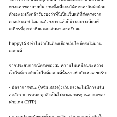
ทางออกของสายปั่น รวมทั้งเมื่อผมได้ทดลองสัมผัสด้วย
ตัวเอง ผมถึงกล้ารับรองว่าที่นี่เป็นเว็บแท้ที่ส่งตรงจาก
ต่างประเทศ ไม่ผ่านตัวกลาง แล้วก็มีระบบระเบียบที่
เสถียรที่สุดเท่าที่ผมเคยเล่นมาเลยครับผม
happy168 ทำไมจำเป็นต้องเลือกเว็บไซต์ตรงไม่ผ่าน
เอเย่นต์
จากประสบการณ์ตรงของผม ความไม่เหมือนระหว่าง
เว็บไซต์ตรงกับเว็บไซต์เอเย่นต์นั้นราวฟ้ากับเหวเลยครับ:
• อัตราการชนะ (Win Rate): เว็บตรงจะไม่มีการปรับ
ลดอัตราการชนะ ทุกสิ่งเป็นไปตามมาตรฐานสากลของ
ค่ายเกม (RTP)
• ความปลอดภัยทางด้านการเงิน: ฝาก-ถอนเร็วทันใจ