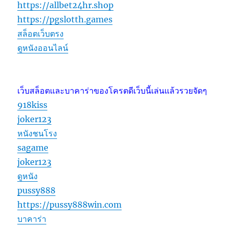
https://allbet24hr.shop
https://pgslotth.games
สล็อตเว็บตรง
ดูหนังออนไลน์
เว็บสล็อตและบาคาร่าของโครตดีเว็บนี้เล่นแล้วรวยจัดๆ
918kiss
joker123
หนังชนโรง
sagame
joker123
ดูหนัง
pussy888
https://pussy888win.com
บาคาร่า