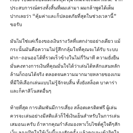
ประสบการณ์ตรงทั้งสิ้นที่ผมเล่ามา ผมกล้าพูดได้เต็ม
ปากเลยว่า “คุ้มค่าและก็ปลอดภัยที่สุดในช่วงเวลานี้”
ขอรับ
มันไม่ใช่แค่เรื่องของเงินรางวัลที่แตกง่ายอย่างเดียว แม้
กระนั้นมันคือความไม่รู้สึกกลุ้มใจที่คุณจะได้รับ ระบบ
ฝาก-ถอนออโต้ที่รวดเร็วข้างในไม่กี่วินาที ความยั่งยืน
มั่นคงทางการเงินที่คุณมั่นใจได้ว่าเล่นได้หลักแสนหลัก
ล้านก็ถอนได้จริง ตลอดจนความมากมายหลายของเกม
ที่มีให้เลือกเล่นแบบไม่รู้จักจบสิ้น ทั้งยังสล็อต บาคาร่า
และก็คาสิโนสดอื่นๆ
ท้ายที่สุด การเดิมพันมีการเสี่ยง สล็อตเครดิตฟรี ผู้เล่น
ควรจะเล่นอย่างมีสติแล้วก็ใช้เงินเย็นสำหรับในการเล่น
เสมอนะครับ ถ้าหากคุณกำลังมองหาเว็บไซต์คู่ใจดีๆสัก
เว็บ ลองเปิดใจให้เว็บนี้มองสักครั้ง แล้วคุณจะเข้าจิตใจ