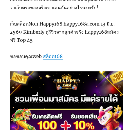
ว่าเว็บตรงของจริงเขาเล่นกันอย่างไรนะครับ!
เว็บสล็อตNo.1 Happy168 happy168a.com 13 มิ.ย.
2569 Kimberly ดูรีวิวจากลูกค้าจริง happy168สมัคร
ฟรี Top 45
ขอขอบคุณweb
สล็อต168