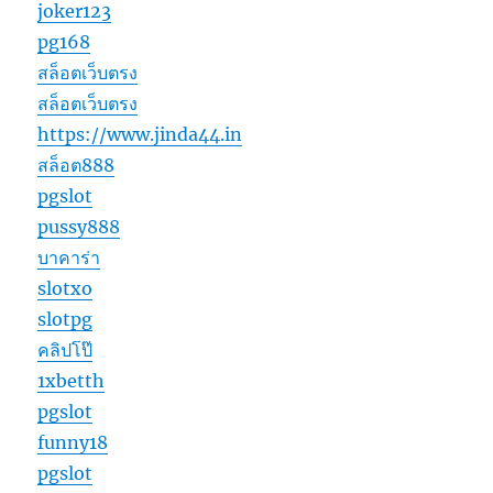
joker123
pg168
สล็อตเว็บตรง
สล็อตเว็บตรง
https://www.jinda44.in
สล็อต888
pgslot
pussy888
บาคาร่า
slotxo
slotpg
คลิปโป๊
1xbetth
pgslot
funny18
pgslot