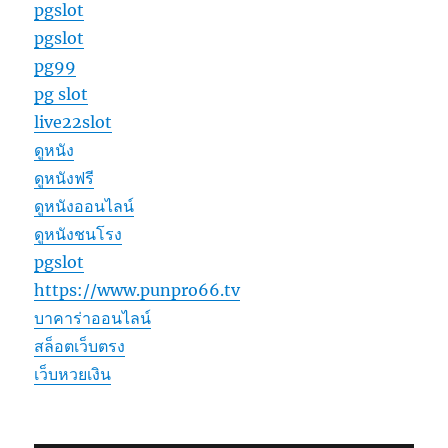
pgslot
pgslot
pg99
pg slot
live22slot
ดูหนัง
ดูหนังฟรี
ดูหนังออนไลน์
ดูหนังชนโรง
pgslot
https://www.punpro66.tv
บาคาร่าออนไลน์
สล็อตเว็บตรง
เว็บหวยเงิน