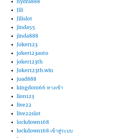
hydra888
Jili
Jilislot
jinda55
jinda888
Joker123
joker123auto
joker123th
Joker123th.win
juad888
kingdom66 ทางเข้า
lion123
live22
live22slot
lockdown168
lockdown168 เข้าสู่ระบบ