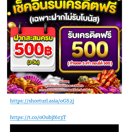
https://shorturl.asia/oGS2j
https://t.co/0Oubjf6r3T