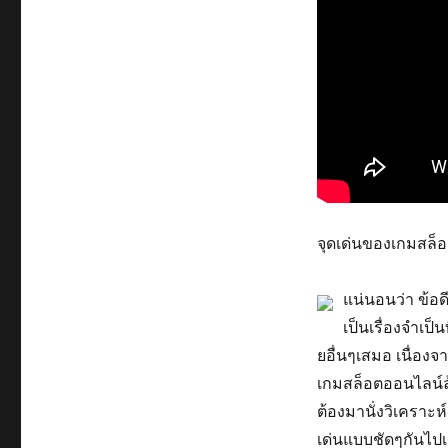
จุดเด่นของเกมสล
แน่นอนว่า ข้อ
เป็นเรื่องจำเ
ยอื่นๆเสมอ เนื่องจ
เกมสล็อตออนไลน์ล
ต้องมานั่งวิเคราะ
เด่นแบบชัดๆกันไปเ