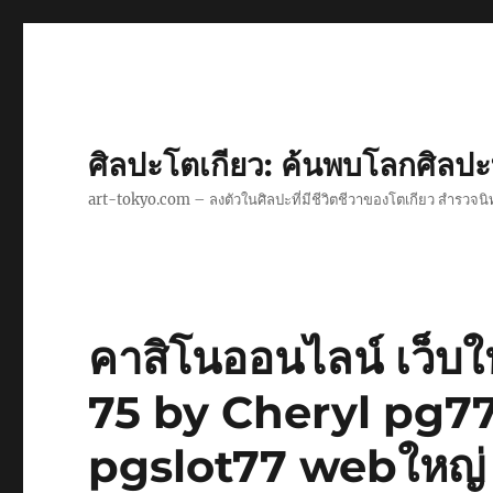
ศิลปะโตเกียว: ค้นพบโลกศิลปะ
art-tokyo.com – ลงตัวในศิลปะที่มีชีวิตชีวาของโตเกียว สำรวจนิ
คาสิโนออนไลน์ เว็บใ
75 by Cheryl pg7
pgslot77 webใหญ่ ร