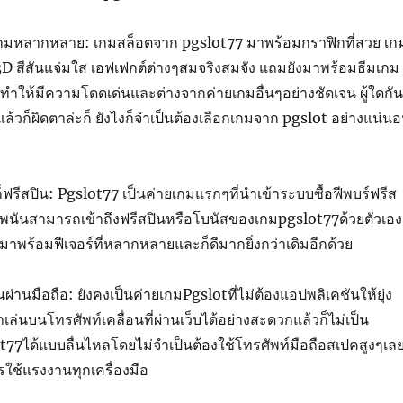
เกมหลากหลาย: เกมสล็อตจาก pgslot77 มาพร้อมกราฟิกที่สวย เก
D สีสันแจ่มใส เอฟเฟกต์ต่างๆสมจริงสมจัง แถมยังมาพร้อมธีมเกม
ำให้มีความโดดเด่นและต่างจากค่ายเกมอื่นๆอย่างชัดเจน ผู้ใดกันท
้วก็ผิดตาล่ะก็ ยังไงก็จำเป็นต้องเลือกเกมจาก pgslot อย่างแน่น
็ฟรีสปิน: Pgslot77 เป็นค่ายเกมแรกๆที่นำเข้าระบบซื้อฟีพบร์ฟรีส
กพนันสามารถเข้าถึงฟรีสปินหรือโบนัสของเกมpgslot77ด้วยตัวเอง
ยังมาพร้อมฟีเจอร์ที่หลากหลายและก็ดีมากยิ่งกว่าเดิมอีกด้วย
นผ่านมือถือ: ยังคงเป็นค่ายเกมPgslotที่ไม่ต้องแอปพลิเคชันให้ยุ่ง
ล่นบนโทรศัพท์เคลื่อนที่ผ่านเว็บได้อย่างสะดวกแล้วก็ไม่เป็น
t77ได้แบบลื่นไหลโดยไม่จำเป็นต้องใช้โทรศัพท์มือถือสเปคสูงๆเล
รใช้แรงงานทุกเครื่องมือ