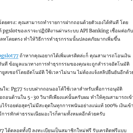
งค์โดยตรง: คุณสามารถทำรายการฝากถอนด้วยตัวเองได้ทันที โดย
pgslotของเราจะปฏิบัติงานผ่านระบบ API Banking เชื่อมต่อกับ
ลทโดยตรง ทำให้วิธีการทำธุรกรรมนั้นปลอดภัยมากเพิ่มขึ้น
pgslot77
ถ้าหากคุณอยากได้เพิ่มเครดิตล่ะก็ คุณสามารถโอนเงิน
ทันที ข้อมูลแนวทางการทำธุรกรรมของคุณจะถูกสำรวจอัตโนมัติ
้ายูสเซอร์โดยอัตโนมัติ ใช้เวลาไม่นาน ไม่ต้องแจ้งสลิปยืนยันอีกด้ว
ันใจ: Pg77 ระบบฝากถอนออโต้ใช้เวลาสำหรับเพื่อการอนุมัติ
ถอนด้านใน 5-30 วินาทีเพียงแค่นั้นครับผม ทำให้คุณสามารถเข้
ไร้รอยต่อสุดๆไม่มีสะดุดในทุกการพนันอย่างแน่แท้ 100% เงินเข้
ีการหักค่าธรรมเนียมอะไรก็ตามทั้งหมดอีกด้วยครับ
77 ได้ตลอดทั้งปี ลงทะเบียนเป็นสมาชิกใหม่ฟรี รับเครดิตฟรีแบบ