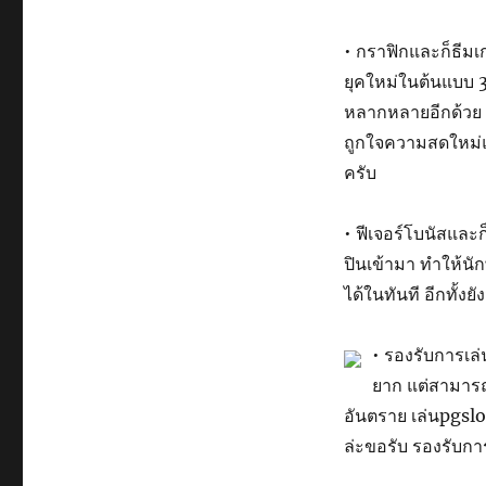
• กราฟิกและก็ธีม
ยุคใหม่ในต้นแบบ 3
หลากหลายอีกด้วย ท
ถูกใจความสดใหม่แล
ครับ
• ฟีเจอร์โบนัสและก
ปินเข้ามา ทำให้นั
ได้ในทันที อีกทั้ง
• รองรับการเล่
ยาก แต่สามารถเ
อันตราย เล่นpgslo
ล่ะขอรับ รองรับกา