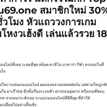
u69.one สมาชิกใหม่ 30
ุกชั่วโมง หัวแถววงการเกม
หงวเฮ้งดี เล่นแล้วรวย 1
นไลน์ที่เหมาะสมที่สุด สล็อต คาสิโน บาคาร่า กีฬา ครบจบในที่
ันใจ
่มพอใจการเล่นเกมออนไลน์ ผมลองหลายแพลตฟอร์ม แต่ส่วนใหญ่กลั
จ มาเก๊า69 อีกทั้งเรื่องระบบช้า ฝากถอนยุ่งยาก หรือเกมที่ชอบ
ท จวบจนกระทั่งเจอ ระบบเกมออนไลน์ที่ดีที่สุด ที่ทำให้
ลี่ยนไปอย่างสิ้นเชิง