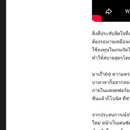
สิ่งที่ประทับจิตใ
ต้องรอนานเหมือนกับ
ใช้ลงทุนในเกมถัดไ
ทำให้สบายสุดๆโดยเ
มาเก๊า69 ความครบว
บางเวลาก็อยากลองเ
ภายในแพลตฟอร์มเดี
ชั่นแล้วก็โบนัส ที
จากประสบการณ์จริ
ใหม่ หน้าเว็บเด่นช