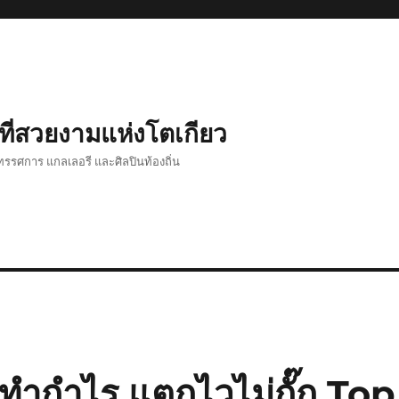
ที่สวยงามแห่งโตเกียว
ทรรศการ แกลเลอรี และศิลปินท้องถิ่น
ทำกำไร แตกไวไม่กั๊ก Top