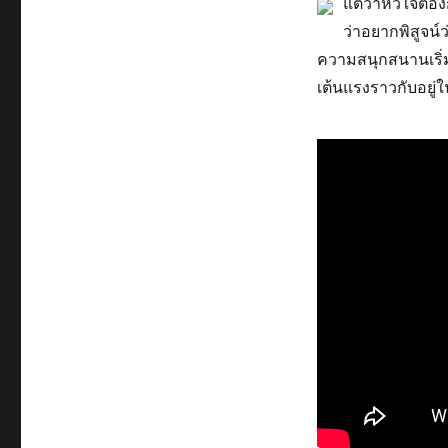
แต่ว่าหัวใจต้อ
ว่าอยากพิสูจน์
ความสนุกสนานเริ่ม
เต้นแรงราวกับอยู่