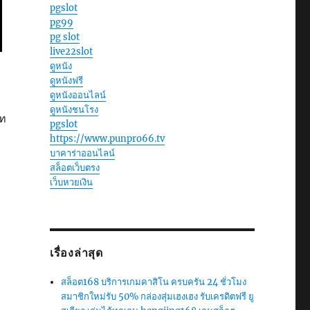
pgslot
pg99
pg slot
live22slot
ดูหนัง
ดูหนังฟรี
ดูหนังออนไลน์
ดูหนังชนโรง
ลท
pgslot
https://www.punpro66.tv
บาคาร่าออนไลน์
สล็อตเว็บตรง
เว็บหวยเงิน
เรื่องล่าสุด
สล็อต168 บริการเกมคาสิโน ครบครัน 24 ชั่วโมง
สมาชิกใหม่รับ 50% กล่องสุ่มเฮงเฮง รับเครดิตฟรี ยู