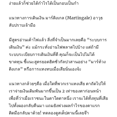
ง่ายแล้วก็ช่วยได้กำไรได้เป็นกอบเป็นกำ
แนวทางการเดินเงิน มาร์ติงเกล (Martingale) อาวุธ
ลับปราบเจ้ามือ
มีสูตรอ่านเค้าไพ่แล้ว สิ่งที่จำเป็นมากเลยคือ “ระบบการ
เดินเงิน” ค่ะ แม้กระทั่งอ่านไพ่พลาดไปบ้าง แต่ถ้ามี
ระบบระเบียบการเดินเงินที่ดี คุณก็จะเป็นไปไม่ได้
ขาดทุน ชี้แนะสูตรยอดฮิตชั่วกัลปวสานอย่าง “มาร์ท้วง
ติงเกล” หรือการแทงทบเมื่อเสียนั่นเองจ้ะ
แนวทางกล้วยๆคือ เมื่อใดที่พวกเราแทงเสีย ตาถัดไปให้
เราจ่ายเงินเดิมพันมากขึ้นเป็น 2 เท่าของตาก่อนหน้า
เพื่อที่ว่าเมื่อเราชนะในตาใดตาหนึ่ง เราจะได้ทั้งทุนที่เสีย
ไปทั้งผองกลับคืนมา แถมยังพ่วงผลกำไรของตาแรก
ติดมือกลับมาด้วย! ทดลองดูสเต็ปตามนี้เลยจ๊า