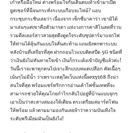
เก๋าหรือมือใหม่ ต่างพร้อมใจกันเดินตบเท้าเข้ามาเปิด
ยูสเซอร์ที่นี่จนกระทั่งระบบเกือบจะไหม้? แอบ
กระซุบกระซิบเลยว่า เนื่องจาก เซ็กซี่บาคาร่า เขามิได้
มาเล่นๆแต่เขาคือตัวมารดา แห่งวงการคาสิโนสดที่รวบ
รวมดีลเลอร์สาวสวยสุดดึงดูดใจระดับซุปตาร์มาแจกไพ่
ให้ท่านได้ลุ้นกันแบบใจสั่นสะท้าน แถมยังพกพาระบบ
หลังบ้านที่เสถียรที่สุด ฝากถอนไวแบบติดสปีด 5G ชนิดที่
ว่าเงินยังไม่ทันหายใจเข้า เงินก็กระเด้งเข้าบัญชีแล้วค่ะ!
วันนี้เราจะพาทุกคนไปเจาะลึกแบบหมดเปลือก คัดเนื้อๆ
เน้นๆไม่มีน้ำ ว่าเพราะเหตุใดเว็บแห่งนี้sexy168 ถึงน่า
สนใจที่สุด พร้อมแชร์ทริกการอ่านเค้าไพ่ขั้นเทพที่จะ
สามารถช่วยให้คุณโกยกำไรกลับไปอยู่ที่บ้านแบบจุกๆ
เอาเป็นว่าสะสางสมองให้เตียน ตระเตรียมสมาร์ตโฟน
ให้พร้อม แล้วตามมามองกันเลยจ้าว่าความบันเทิงใจ
ระดับพรีเมียมมันเป็นยังไง!