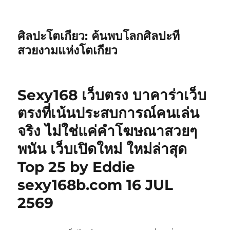
ศิลปะโตเกียว: ค้นพบโลกศิลปะที่
สวยงามแห่งโตเกียว
Sexy168 เว็บตรง บาคาร่าเว็บ
ตรงที่เน้นประสบการณ์คนเล่น
จริง ไม่ใช่แค่คำโฆษณาสวยๆ
พนัน เว็บเปิดใหม่ ใหม่ล่าสุด
Top 25 by Eddie
sexy168b.com 16 JUL
2569