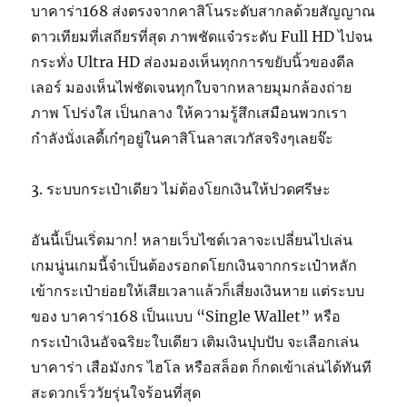
บาคาร่า168 ส่งตรงจากคาสิโนระดับสากลด้วยสัญญาณ
ดาวเทียมที่เสถียรที่สุด ภาพชัดแจ๋วระดับ Full HD ไปจน
กระทั่ง Ultra HD ส่องมองเห็นทุกการขยับนิ้วของดีล
เลอร์ มองเห็นไพ่ชัดเจนทุกใบจากหลายมุมกล้องถ่าย
ภาพ โปร่งใส เป็นกลาง ให้ความรู้สึกเสมือนพวกเรา
กำลังนั่งเลดี้เก๋ๆอยู่ในคาสิโนลาสเวกัสจริงๆเลยจ๊ะ
3. ระบบกระเป๋าเดียว ไม่ต้องโยกเงินให้ปวดศรีษะ
อันนี้เป็นเริ่ดมาก! หลายเว็บไซต์เวลาจะเปลี่ยนไปเล่น
เกมนู่นเกมนี้จำเป็นต้องรอกดโยกเงินจากกระเป๋าหลัก
เข้ากระเป๋าย่อยให้เสียเวลาแล้วก็เสี่ยงเงินหาย แต่ระบบ
ของ บาคาร่า168 เป็นแบบ “Single Wallet” หรือ
กระเป๋าเงินอัจฉริยะใบเดียว เติมเงินปุบปับ จะเลือกเล่น
บาคาร่า เสือมังกร ไฮโล หรือสล็อต ก็กดเข้าเล่นได้ทันที
สะดวกเร็ววัยรุ่นใจร้อนที่สุด