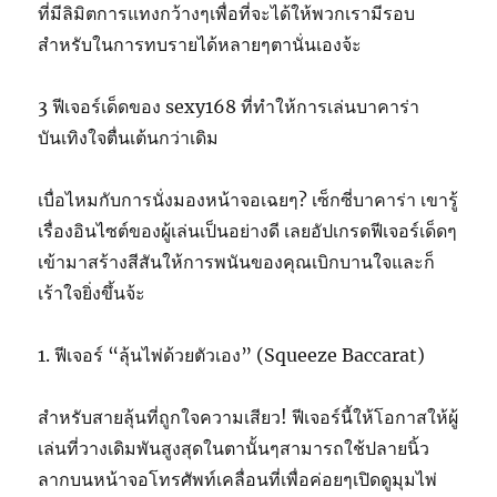
ที่มีลิมิตการแทงกว้างๆเพื่อที่จะได้ให้พวกเรามีรอบ
สำหรับในการทบรายได้หลายๆตานั่นเองจ้ะ
3 ฟีเจอร์เด็ดของ sexy168 ที่ทำให้การเล่นบาคาร่า
บันเทิงใจตื่นเต้นกว่าเดิม
เบื่อไหมกับการนั่งมองหน้าจอเฉยๆ? เซ็กซี่บาคาร่า เขารู้
เรื่องอินไซต์ของผู้เล่นเป็นอย่างดี เลยอัปเกรดฟีเจอร์เด็ดๆ
เข้ามาสร้างสีสันให้การพนันของคุณเบิกบานใจและก็
เร้าใจยิ่งขึ้นจ้ะ
1. ฟีเจอร์ “ลุ้นไพ่ด้วยตัวเอง” (Squeeze Baccarat)
สำหรับสายลุ้นที่ถูกใจความเสียว! ฟีเจอร์นี้ให้โอกาสให้ผู้
เล่นที่วางเดิมพันสูงสุดในตานั้นๆสามารถใช้ปลายนิ้ว
ลากบนหน้าจอโทรศัพท์เคลื่อนที่เพื่อค่อยๆเปิดดูมุมไพ่