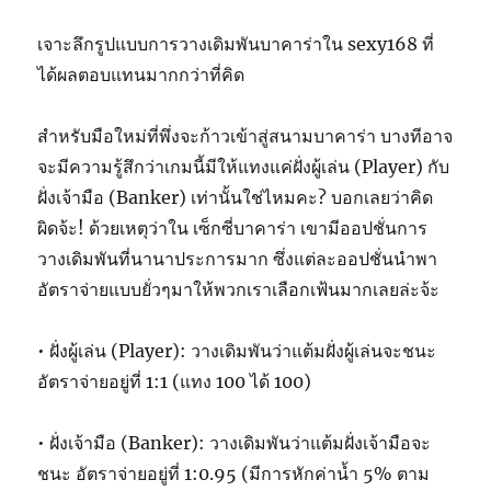
เจาะลึกรูปแบบการวางเดิมพันบาคาร่าใน sexy168 ที่
ได้ผลตอบแทนมากกว่าที่คิด
สำหรับมือใหม่ที่พึ่งจะก้าวเข้าสู่สนามบาคาร่า บางทีอาจ
จะมีความรู้สึกว่าเกมนี้มีให้แทงแค่ฝั่งผู้เล่น (Player) กับ
ฝั่งเจ้ามือ (Banker) เท่านั้นใช่ไหมคะ? บอกเลยว่าคิด
ผิดจ้ะ! ด้วยเหตุว่าใน เซ็กซี่บาคาร่า เขามีออปชั่นการ
วางเดิมพันที่นานาประการมาก ซึ่งแต่ละออปชั่นนำพา
อัตราจ่ายแบบยั่วๆมาให้พวกเราเลือกเฟ้นมากเลยล่ะจ้ะ
• ฝั่งผู้เล่น (Player): วางเดิมพันว่าแต้มฝั่งผู้เล่นจะชนะ
อัตราจ่ายอยู่ที่ 1:1 (แทง 100 ได้ 100)
• ฝั่งเจ้ามือ (Banker): วางเดิมพันว่าแต้มฝั่งเจ้ามือจะ
ชนะ อัตราจ่ายอยู่ที่ 1:0.95 (มีการหักค่าน้ำ 5% ตาม