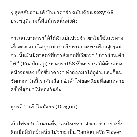
4 สูตรลับอ่าน เค้าไพ่บาคาร่า ฉบับเซียน sexy168
ประพฤติตามนี้มีแม้กระนั้นมั่งคั่ง
การเล่นบาคาร่าให้ได้เงินเป็นประจำ เขาไม่ใช้แนวทาง
เสี่ยงดวงแบบไม่ดูตาม้าตาเรือหรอกนะคะเพื่อนฝูงๆแม้
กระนั้นมันมีศาสตร์ที่การสังเกตที่เรียกว่า “การอ่านเค้า
ไพ่” (Roadmap) บาคาร่า168 ซึ่งตารางสถิติด้านล่าง
หน้าจอของ เซ็กซี่บาคาร่า ทำออกมาได้ดูง่ายและก็แน่
ชัดมากๆวันนี้เราคัดเลือก 4 เค้าไพ่ยอดนิยมที่ออกหลาย
ครั้งที่สุดมาให้ท่องกันจ้ะ
สูตรที่ 1: เค้าไพ่มังกร (Dragon)
เค้าไพ่ระดับตำนานที่ทุกคนโหยหา! สังเกตง่ายอย่างยิ่ง
คือเมื่อฝั่งใดฝั่งหนึ่ง ไม่ว่าจะเป็น Banker หรือ Player