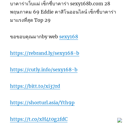
บาคาร่าเว็บแม่ เซ็กซี่บาคาร่า sexy168b.com 28
พฤษภาคม 69 Eddie คาสิโนออนไลน์ เซ็กซี่บาคาร่า
มาแรงที่สุด Top 29
ขอขอบคุณมากby web
sexy168
https://rebrand.ly/sexy168-b
https://cutly.info/sexy168-b
https://bitt.to/xi37rd
https://shorturl.asia/Yth9p
https://t.co/xH4t0g2fdC