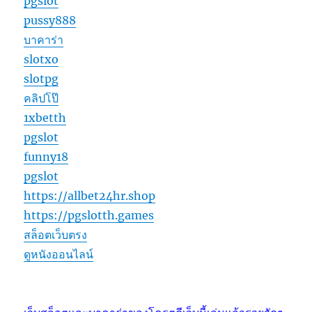
pgslot
pussy888
บาคาร่า
slotxo
slotpg
คลิปโป๊
1xbetth
pgslot
funny18
pgslot
https://allbet24hr.shop
https://pgslotth.games
สล็อตเว็บตรง
ดูหนังออนไลน์