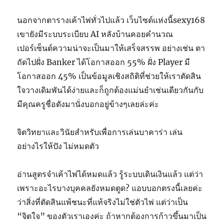
นอกจากตารางเค้าไพ่ทั่วไปแล้ว เว็บไซต์แห่งนี้sexy168
เขายังมีระบบระเบียบ AI หลังบ้านคอยคำนวณ
เปอร์เซ็นต์ความน่าจะเป็นมาให้เสร็จสรรพ อย่างเช่น ตา
ถัดไปฝั่ง Banker ได้โอกาสออก 55% ฝั่ง Player มี
โอกาสออก 45% เป็นข้อมูลเชิงสถิติที่ช่วยให้เราตัดสิน
ใจวางเดิมพันได้ง่ายและก็ถูกต้องแม่นยำเช่นเดียวกันกับ
มีคุณครูชื่อดังมานั่งบอกอยู่ข้างๆเลยล่ะค่ะ
จิตวิทยาและวินัยสำหรับเพื่อการเล่นบาคาร่า เล่น
อย่างไรให้ปัง ไม่หมดตัว
อ่านสูตรจำเค้าไพ่ได้หมดแล้ว รู้ระบบเดินเงินแล้ว แต่ว่า
เพราะอะไรบางบุคคลยังหมดตูด? แอบบอกตรงนี้เลยค่ะ
ว่าสิ่งที่ตัดสินแพ้ชนะที่แท้จริงไม่ใช่ตัวไพ่ แต่ว่าเป็น
“จิตใจ” ของตัวเราเองค่ะ ถ้าหากต้องการก้าวขึ้นมาเป็น