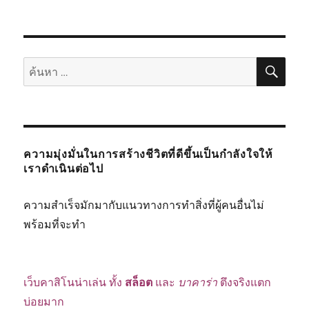
เมื่อ
หมู่
กำกับ
ค้นห
ค้นหา:
ความมุ่งมั่นในการสร้างชีวิตที่ดีขึ้นเป็นกำลังใจให้
เราดำเนินต่อไป
ความสำเร็จมักมากับแนวทางการทำสิ่งที่ผู้คนอื่นไม่
พร้อมที่จะทำ
เว็บคาสิโนน่าเล่น ทั้ง
สล็อต
และ
บาคาร่า
ตึงจริงแตก
บ่อยมาก