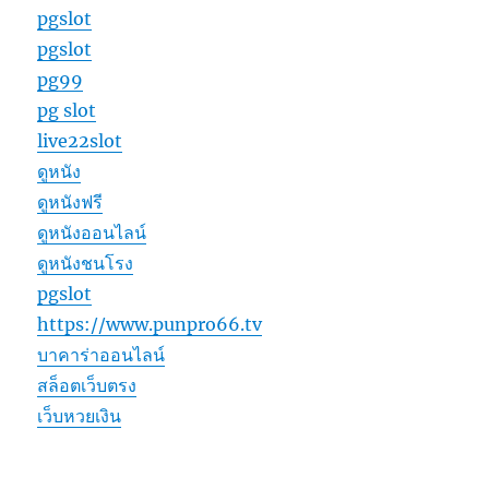
pgslot
pgslot
pg99
pg slot
live22slot
ดูหนัง
ดูหนังฟรี
ดูหนังออนไลน์
ดูหนังชนโรง
pgslot
https://www.punpro66.tv
บาคาร่าออนไลน์
สล็อตเว็บตรง
เว็บหวยเงิน