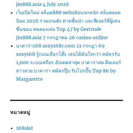
jin888.asia 4 July 2026
เว็บเปิดใหม่ สล็อต888 websiteแจกหนัก สล็อตยอด
นิยม 2026 รวมเกมดัง ค่ายชั้นนำ และฟีเจอร์ที่ผู้เล่น
ชื่นชอบ ทดลองเล่น Top 47 by Gertrude
jin888.asia 7 กรกฎาคม 26 casino online
บาคาร่า168 sexy168c.com 21 กรกฎา 69
sexy168 รู้ก่อนเลือกโต๊ะ เล่นได้มั่นใจกว่า สมัครรับ
1,000 ระบบเสถียร อัปเดตล่าสุด บาคาร่าสด ดีลเลอร์
สาวสวย บาคาร่า สมัครปุ๊บ รับโปรปั๊บ Top 86 by
Margarette
หมวดหมู่
168slot