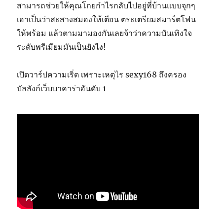
สามารถช่วยให้คุณโกยกำไรกลับไปอยู่ที่บ้านแบบจุกๆ
เอาเป็นว่าสะสางสมองให้เตียน ตระเตรียมสมาร์ตโฟน
ให้พร้อม แล้วตามมามองกันเลยจ้าว่าความบันเทิงใจ
ระดับพรีเมียมมันเป็นยังไง!
เปิดวาร์ปความเริ่ด เพราะเหตุไร sexy168 ถึงครอง
บัลลังก์เว็บบาคาร่าอันดับ 1