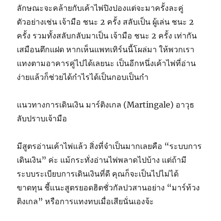
ลักษณะจะคล้ายกับเค้าไพ่ปิงปองแต่จะมาครั้งละคู่
ตัวอย่างเช่น เจ้ามือ ชนะ 2 ครั้ง สลับเป็น ผู้เล่น ชนะ 2
ครั้ง รวมทั้งสลับกลับมาเป็น เจ้ามือ ชนะ 2 ครั้ง เท่ากัน
เสมือนตึกแฝด หากเห็นแพทเทิร์นนี้โผล่มา ให้พวกเรา
แทงตามอาคารคู่ไปได้เลยนะ เป็นอีกหนึ่งเค้าไพ่ที่อ่าน
ง่ายแล้วก็ช่วยได้กำไรได้เป็นกอบเป็นกำ
แนวทางการเดินเงิน มาร์ติงเกล (Martingale) อาวุธ
ลับปราบเจ้ามือ
มีสูตรอ่านเค้าไพ่แล้ว สิ่งที่จำเป็นมากเลยคือ “ระบบการ
เดินเงิน” ค่ะ แม้กระทั่งอ่านไพ่พลาดไปบ้าง แต่ถ้ามี
ระบบระเบียบการเดินเงินที่ดี คุณก็จะเป็นไปไม่ได้
ขาดทุน ชี้แนะสูตรยอดฮิตชั่วกัลปวสานอย่าง “มาร์ท้วง
ติงเกล” หรือการแทงทบเมื่อเสียนั่นเองจ้ะ