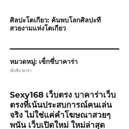
ศิลปะโตเกียว: ค้นพบโลกศิลปะที่
สวยงามแห่งโตเกียว
หมวดหมู่:
เซ็กซี่บาคาร่า
เซ็กซี่บาคาร่า
Sexy168 เว็บตรง บาคาร่าเว็บ
ตรงที่เน้นประสบการณ์คนเล่น
จริง ไม่ใช่แค่คำโฆษณาสวยๆ
พนัน เว็บเปิดใหม่ ใหม่ล่าสุด