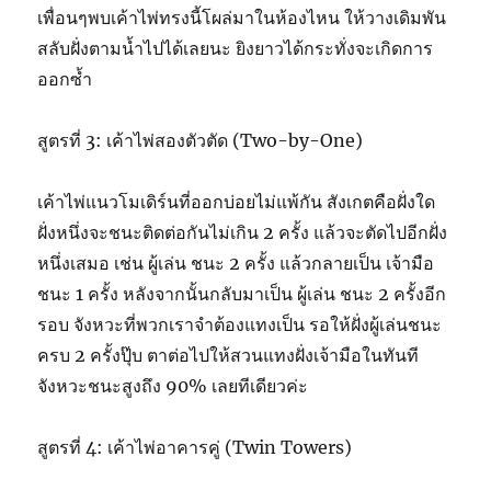
เพื่อนๆพบเค้าไพ่ทรงนี้โผล่มาในห้องไหน ให้วางเดิมพัน
สลับฝั่งตามน้ำไปได้เลยนะ ยิงยาวได้กระทั่งจะเกิดการ
ออกซ้ำ
สูตรที่ 3: เค้าไพ่สองตัวตัด (Two-by-One)
เค้าไพ่แนวโมเดิร์นที่ออกบ่อยไม่แพ้กัน สังเกตคือฝั่งใด
ฝั่งหนึ่งจะชนะติดต่อกันไม่เกิน 2 ครั้ง แล้วจะตัดไปอีกฝั่ง
หนึ่งเสมอ เช่น ผู้เล่น ชนะ 2 ครั้ง แล้วกลายเป็น เจ้ามือ
ชนะ 1 ครั้ง หลังจากนั้นกลับมาเป็น ผู้เล่น ชนะ 2 ครั้งอีก
รอบ จังหวะที่พวกเราจำต้องแทงเป็น รอให้ฝั่งผู้เล่นชนะ
ครบ 2 ครั้งปุ๊บ ตาต่อไปให้สวนแทงฝั่งเจ้ามือในทันที
จังหวะชนะสูงถึง 90% เลยทีเดียวค่ะ
สูตรที่ 4: เค้าไพ่อาคารคู่ (Twin Towers)