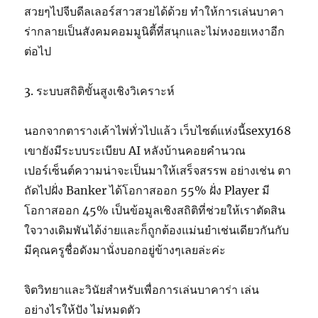
สวยๆไปจีบดีลเลอร์สาวสวยได้ด้วย ทำให้การเล่นบาคา
ร่ากลายเป็นสังคมคอมมูนิตี้ที่สนุกและไม่หงอยเหงาอีก
ต่อไป
3. ระบบสถิติขั้นสูงเชิงวิเคราะห์
นอกจากตารางเค้าไพ่ทั่วไปแล้ว เว็บไซต์แห่งนี้sexy168
เขายังมีระบบระเบียบ AI หลังบ้านคอยคำนวณ
เปอร์เซ็นต์ความน่าจะเป็นมาให้เสร็จสรรพ อย่างเช่น ตา
ถัดไปฝั่ง Banker ได้โอกาสออก 55% ฝั่ง Player มี
โอกาสออก 45% เป็นข้อมูลเชิงสถิติที่ช่วยให้เราตัดสิน
ใจวางเดิมพันได้ง่ายและก็ถูกต้องแม่นยำเช่นเดียวกันกับ
มีคุณครูชื่อดังมานั่งบอกอยู่ข้างๆเลยล่ะค่ะ
จิตวิทยาและวินัยสำหรับเพื่อการเล่นบาคาร่า เล่น
อย่างไรให้ปัง ไม่หมดตัว