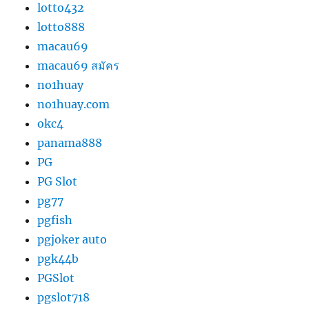
lotto432
lotto888
macau69
macau69 สมัคร
no1huay
no1huay.com
okc4
panama888
PG
PG Slot
pg77
pgfish
pgjoker auto
pgk44b
PGSlot
pgslot718