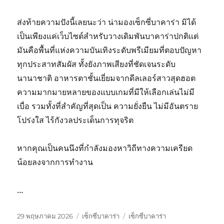
ส่งท้ายความปังนี้เลยนะว่า น่ามองเซ็กซี่บาคาร่า มิได้
เป็นเพียงแค่เว็บไซต์สำหรับวางเดิมพันบาคาร่าปกติแต่
มันคือพื้นที่แห่งความบันเทิงระดับพรีเมียมที่ตอบปัญหา
ทุกประสาทสัมผัส ทั้งยังภาพเสียงที่ชัดเจนระดับ
นานาชาติ อาหารตาชั้นเยี่ยมจากดีลเลอร์สาวสุดฮอต
ความมากมายหลายของแบบเกมที่มีให้เลือกเล่นไม่มี
เบื่อ รวมทั้งที่สำคัญที่สุดเป็น ความยั่งยืน ไม่มีอันตราย
โปร่งใส ไร้กังวลประเด็นการทุจริต
หากคุณเป็นคนนึงที่กำลังมองหาวิถีทางความเครียด
น้อยลงจากการทำงาน
…
เขียน
หมวด
ป้าย
29 พฤษภาคม 2026
เซ็กซี่บาคาร่า
เซ็กซี่บาคาร่า