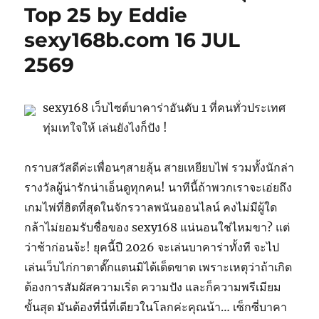
Top 25 by Eddie
sexy168b.com 16 JUL
2569
sexy168 เว็บไซต์บาคาร่าอันดับ 1 ที่คนทั่วประเทศ
ทุ่มเทใจให้ เล่นยังไงก็ปัง !
กราบสวัสดีค่ะเพื่อนๆสายลุ้น สายเหยียบไพ่ รวมทั้งนักล่า
รางวัลผู้น่ารักน่าเอ็นดูทุกคน! นาทีนี้ถ้าพวกเราจะเอ่ยถึง
เกมไพ่ที่ฮิตที่สุดในจักรวาลพนันออนไลน์ คงไม่มีผู้ใด
กล้าไม่ยอมรับชื่อของ sexy168 แน่นอนใช่ไหมขา? แต่
ว่าช้าก่อนจ้ะ! ยุคนี้ปี 2026 จะเล่นบาคาร่าทั้งที จะไป
เล่นเว็บไก่กาตาตั๊กแตนมิได้เด็ดขาด เพราะเหตุว่าถ้าเกิด
ต้องการสัมผัสความเริ่ด ความปัง และก็ความพรีเมียม
ขั้นสุด มันต้องที่นี่ที่เดียวในโลกค่ะคุณน้า… เซ็กซี่บาคา