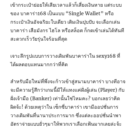
เข้ากระเป๋าย่อยให้เสียเวลาแล้วก็เสี่ยงเงินหาย แต่ระบบ
ของ บาคาร่า168 เป็นแบบ “Single Wallet” หรือ
กระเป๋าเงินอัจฉริยะใบเดียว เติมเงินปุบปับ จะเลือกเล่น
บาคาร่า เสือมังกร ไฮโล หรือสล็อต ก็กดเข้าเล่นได้ทันที
สะดวกเร็ววัยรุ่นใจร้อนที่สุด
เจาะลึกรูปแบบการวางเดิมพันบาคาร่าใน sexy168 ที่
ได้ผลตอบแทนมากกว่าที่คิด
สำหรับมือใหม่ที่พึ่งจะก้าวเข้าสู่สนามบาคาร่า บางทีอาจ
จะมีความรู้สึกว่าเกมนี้มีให้แทงแค่ฝั่งผู้เล่น (Player) กับ
ฝั่งเจ้ามือ (Banker) เท่านั้นใช่ไหมคะ? บอกเลยว่าคิด
ผิดจ้ะ! ด้วยเหตุว่าใน เซ็กซี่บาคาร่า เขามีออปชั่นการ
วางเดิมพันที่นานาประการมาก ซึ่งแต่ละออปชั่นนำพา
อัตราจ่ายแบบยั่วๆมาให้พวกเราเลือกเฟ้นมากเลยล่ะจ้ะ