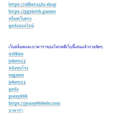
https://allbet24hr.shop
https://pgslotth.games
สล็อตเว็บตรง
ดูหนังออนไลน์
เว็บสล็อตและบาคาร่าของโครตดีเว็บนี้เล่นแล้วรวยจัดๆ
918kiss
joker123
หนังชนโรง
sagame
joker123
ดูหนัง
pussy888
https://pussy888win.com
บาคาร่า