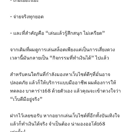
• เกมเยอะแยะ
• จ่ายจริงทุกยอด
• และที่สำคัญคือ “เล่นแล้วรู้สึกสนุก ไม่เครียด”
จากเดิมที่ผมดูการเล่นสล็อตเพียงแค่เป็นการเสี่ยงดวง
เวลานี้มันกลายเป็น “กิจกรรมที่ทำเงินได้” ไปแล้ว
สำหรับคนใดกันที่กำลังมองหาเว็บไซต์ดีๆที่มั่นอาจ
ปลอดภัย แล้วก็ให้บริการแบบมืออาชีพ ผมต้องการให้
ทดลอง บาคาร่า168 ด้วยตัวเอง แล้วคุณจะเข้าดวงใจว่า
“เว็บดีมีอยู่จริง”
ฝากไว้เลยขอรับ หากอยากเล่นเว็บไซต์ที่อีกทั้งบันเทิงใจ
แล้วก็ทำเงินได้จริง จำเป็นต้อง น่ามองออโต้168