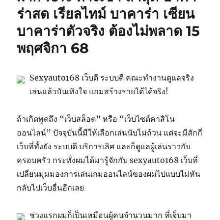
ร่าสด เรียลไทม์ บาคาร่า เซียน
บาคาร่าตัวจริง ต้องไม่พลาด 15
พฤศจิกา 68
Sexyauto168 เว็บดี ระบบดี คณะทำงานดูแลจริง
เล่นแล้วบันเทิงใจ แถมสร้างรายได้ได้จริง!
ถ้าเกิดพูดถึง “เว็บสล็อต” หรือ “เว็บไซต์คาสิโน
ออนไลน์” ปัจจุบันนี้มีให้เลือกเล่นนับไม่ถ้วน แต่จะมีสักกี่
เว็บที่ทั้งยัง ระบบดี บริการเลิศ และก็ดูแลผู้เล่นราวกับ
ครอบครัว กระทั่งผมได้มารู้จักกับ sexyauto168 เว็บที่
เปลี่ยนมุมมองการเล่นเกมออนไลน์ของผมไปแบบไม่หัน
กลับไปเว็บอื่นอีกเลย
ช่วงแรกผมก็เป็นเหมือนผู้คนจำนวนมาก ที่เจ็บมา