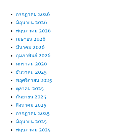
กรกฎาคม 2026
มิถุนายน 2026
พฤษภาคม 2026
เมษายน 2026
มีนาคม 2026
กุมภาพันธ์ 2026
มกราคม 2026
ธันวาคม 2025
พฤศจิกายน 2025
ตุลาคม 2025
กันยายน 2025
สิงหาคม 2025
กรกฎาคม 2025
มิถุนายน 2025
พฤษภาคม 2025