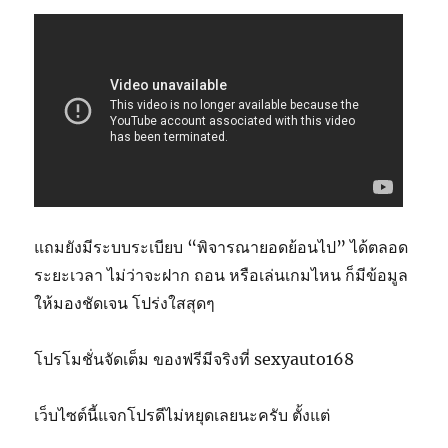
แถมยังมีระบบระเบียบ “พิจารณายอดย้อนไป” ได้ตลอด
ระยะเวลา ไม่ว่าจะฝาก ถอน หรือเล่นเกมไหน ก็มีข้อมูล
ให้มองชัดเจน โปร่งใสสุดๆ
โปรโมชั่นจัดเต็ม ของฟรีมีจริงที่ sexyauto168
เว็บไซต์นี้แจกโปรดีไม่หยุดเลยนะครับ ตั้งแต่