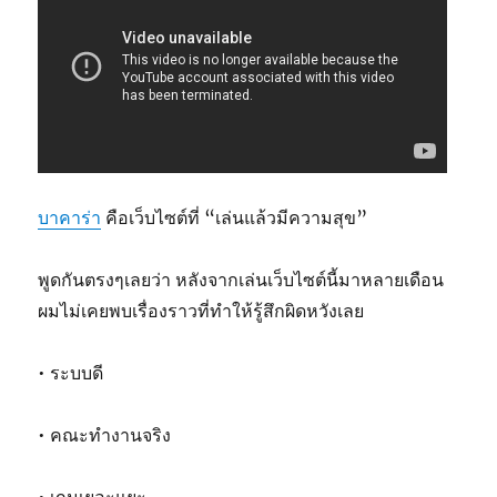
บาคาร่า
คือเว็บไซต์ที่ “เล่นแล้วมีความสุข”
พูดกันตรงๆเลยว่า หลังจากเล่นเว็บไซต์นี้มาหลายเดือน
ผมไม่เคยพบเรื่องราวที่ทำให้รู้สึกผิดหวังเลย
• ระบบดี
• คณะทำงานจริง