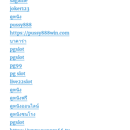
sagame
joker123
ดูหนัง
pussy888
https://pussy888win.com
บาคาร่า
pgslot
pgslot
pg99
pg slot
live22slot
ดูหนัง
ดูหนังฟรี
ดูหนังออนไลน์
ดูหนังชนโรง
pgslot