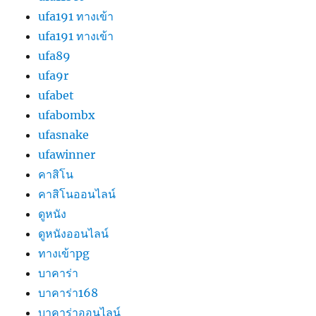
ufa191 ทางเข้า
ufa191 ทางเข้า
ufa89
ufa9r
ufabet
ufabombx
ufasnake
ufawinner
คาสิโน
คาสิโนออนไลน์
ดูหนัง
ดูหนังออนไลน์
ทางเข้าpg
บาคาร่า
บาคาร่า168
บาคาร่าออนไลน์