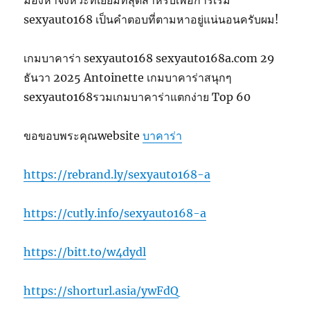
มองหาจังหวะที่เยี่ยมที่สุดสำหรับเพื่อการเริ่ม
sexyauto168 เป็นคำตอบที่ตามหาอยู่แน่นอนครับผม!
เกมบาคาร่า sexyauto168 sexyauto168a.com 29
ธันวา 2025 Antoinette เกมบาคาร่าสนุกๆ
sexyauto168รวมเกมบาคาร่าแตกง่าย Top 60
ขอขอบพระคุณwebsite
บาคาร่า
https://rebrand.ly/sexyauto168-a
https://cutly.info/sexyauto168-a
https://bitt.to/w4dydl
https://shorturl.asia/ywFdQ